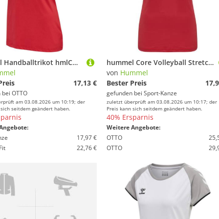
hummel Handballtrikot hmlCORE Volley Stretch Tee Woman
hummel Core Volleyball Stretch Trikot Damen 213924 TRUE RED XL
mmel
von
Hummel
Preis
17,13 €
Bester Preis
17,9
 bei
OTTO
gefunden bei
Sport-Kanze
erprüft am 03.08.2026 um 10:19; der
zuletzt überprüft am 03.08.2026 um 10:17; der
 sich seitdem geändert haben.
Preis kann sich seitdem geändert haben.
parnis
40% Ersparnis
Angebote:
Weitere Angebote:
nze
17,97 €
OTTO
25,
Fit
22,76 €
OTTO
29,