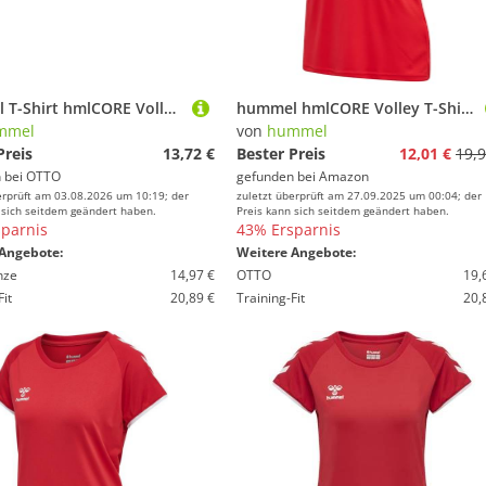
hummel T-Shirt hmlCORE Volley Tee (Polyester, Jerseystoff) Kurzarm rot Herren
hummel hmlCORE Volley T-Shirt Damen rot, 2XL Damen
mmel
von
hummel
Preis
13,72 €
Bester Preis
12,01 €
19,9
 bei
OTTO
gefunden bei
Amazon
erprüft am 03.08.2026 um 10:19; der
zuletzt überprüft am 27.09.2025 um 00:04; der
 sich seitdem geändert haben.
Preis kann sich seitdem geändert haben.
parnis
43% Ersparnis
Angebote:
Weitere Angebote:
nze
14,97 €
OTTO
19,
Fit
20,89 €
Training-Fit
20,