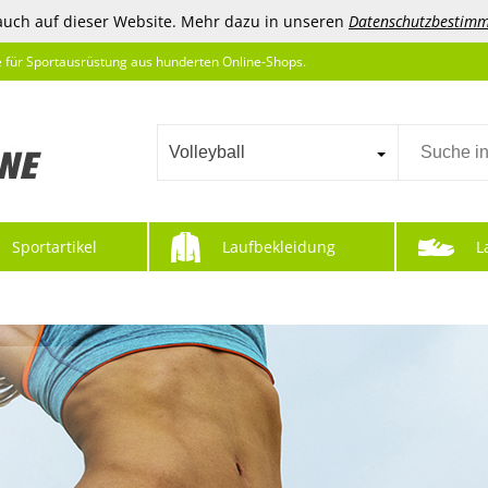
auch auf dieser Website. Mehr dazu in unseren
Datenschutzbestim
e für Sportausrüstung aus hunderten Online-Shops.
Volleyball
Sportartikel
Laufbekleidung
L