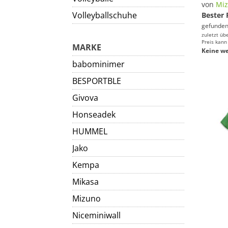
von
Mi
Volleyballschuhe
Bester 
gefunden
zuletzt üb
Preis kann
MARKE
Keine we
babominimer
BESPORTBLE
Givova
Honseadek
HUMMEL
Jako
Kempa
Mikasa
Mizuno
Niceminiwall