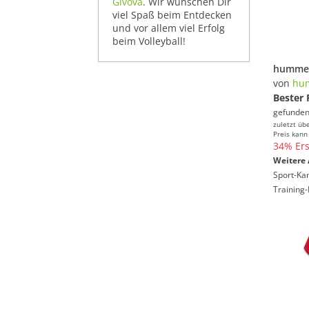
Givova
. Wir wünschen Dir
viel Spaß beim Entdecken
und vor allem viel Erfolg
beim Volleyball!
von
hu
Bester 
gefunden
zuletzt üb
Preis kann
34% Ers
Weitere 
Sport-Ka
Training-