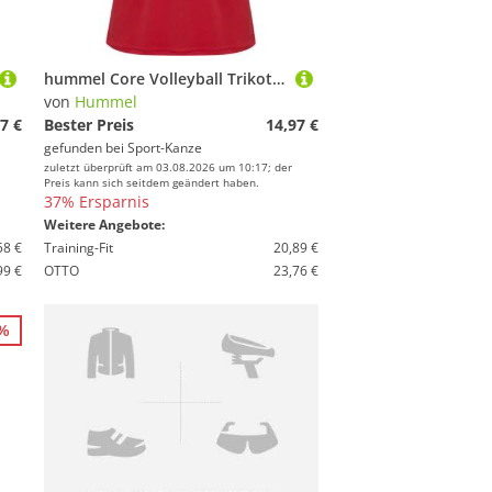
hummel Core Volleyball Trikot Damen 213923 TRUE RED Gr. M
von
Hummel
7 €
Bester Preis
14,97 €
gefunden bei
Sport-Kanze
zuletzt überprüft am 03.08.2026 um 10:17; der
Preis kann sich seitdem geändert haben.
37% Ersparnis
Weitere Angebote:
58 €
Training-Fit
20,89 €
99 €
OTTO
23,76 €
0%