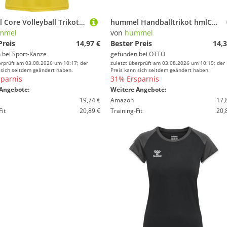
hummel Core Volleyball Trikot Damen 213923 BLAZING YELLOW Gr. S
hummel Handballtrikot hmlCORE Volley Tee Woman
mmel
von
hummel
Preis
14,97 €
Bester Preis
14,3
 bei
Sport-Kanze
gefunden bei
OTTO
erprüft am 03.08.2026 um 10:17; der
zuletzt überprüft am 03.08.2026 um 10:19; der
 sich seitdem geändert haben.
Preis kann sich seitdem geändert haben.
parnis
31% Ersparnis
Angebote:
Weitere Angebote:
19,74 €
Amazon
17,
Fit
20,89 €
Training-Fit
20,