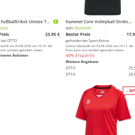
Mizuno Fußballtrikot Unisex TEAM AUTH. MYOU TEE Volleyball Trikot
hummel Core Volleyball Stretch Trikot Damen 213924 BLACK L
zuno
von
Hummel
Preis
23,95 €
Bester Preis
17,9
 bei
OTTO
gefunden bei
Sport-Kanze
erprüft am 03.08.2026 um 10:19; der
zuletzt überprüft am 03.08.2026 um 10:17; der
 sich seitdem geändert haben.
Preis kann sich seitdem geändert haben.
40% Ersparnis
iteren Anbieter
Weitere Angebote:
OTTO
25,
OTTO
29,
- 4