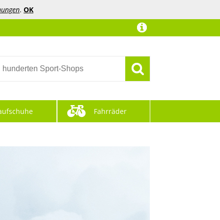
mungen
.
OK
aufschuhe
Fahrräder