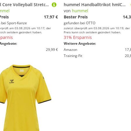
hummel Core Volleyball Stretch Trikot Damen 213924 JELLY BEAN L
hummel Handballtrikot hmlCORE Volley Tee Woman
mmel
von
hummel
Preis
17,97 €
Bester Preis
14,3
 bei
Sport-Kanze
gefunden bei
OTTO
erprüft am 03.08.2026 um 10:17; der
zuletzt überprüft am 03.08.2026 um 10:19; der
 sich seitdem geändert haben.
Preis kann sich seitdem geändert haben.
parnis
31% Ersparnis
Angebote:
Weitere Angebote:
29,99 €
Amazon
17,
Training-Fit
20,