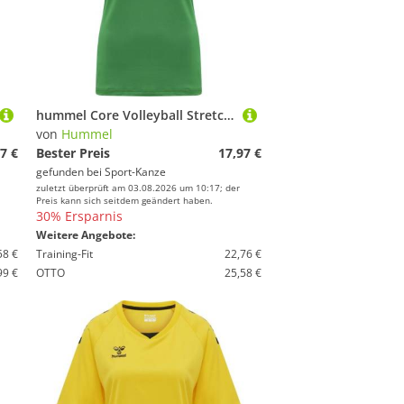
hummel Core Volleyball Stretch Trikot Damen 213924 JELLY BEAN M
von
Hummel
7 €
Bester Preis
17,97 €
gefunden bei
Sport-Kanze
zuletzt überprüft am 03.08.2026 um 10:17; der
Preis kann sich seitdem geändert haben.
30% Ersparnis
Weitere Angebote:
58 €
Training-Fit
22,76 €
99 €
OTTO
25,58 €