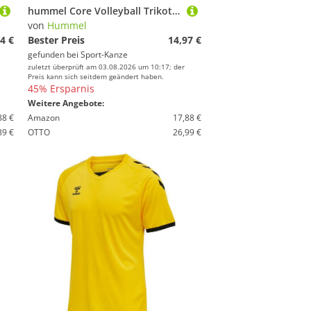
hummel Core Volleyball Trikot Damen 213923 BLAZING YELLOW Gr. L
von
Hummel
4 €
Bester Preis
14,97 €
gefunden bei
Sport-Kanze
zuletzt überprüft am 03.08.2026 um 10:17; der
Preis kann sich seitdem geändert haben.
45% Ersparnis
Weitere Angebote:
88 €
Amazon
17,88 €
89 €
OTTO
26,99 €