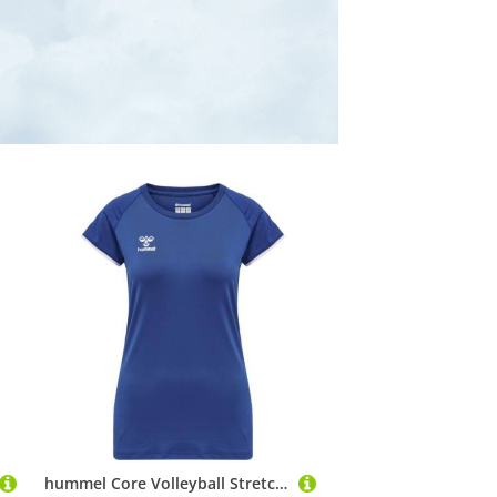
hummel Core Volleyball Stretch Trikot Damen 213924 TRUE BLUE S