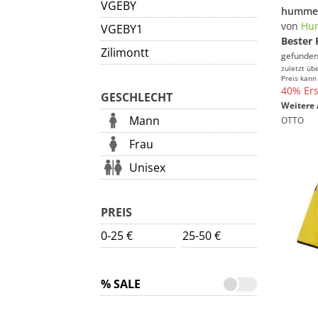
VGEBY
von
Hu
VGEBY1
Bester 
Zilimontt
gefunden
zuletzt üb
Preis kann
40% Ers
GESCHLECHT
Weitere 
Mann
OTTO
Frau
Unisex
PREIS
0-25 €
25-50 €
% SALE