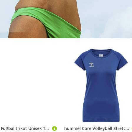
Mizuno Fußballtrikot Unisex TEAM AUTH. MYOU TEE Volleyball Trikot
hummel Core Volleyball Stretch Trikot Damen 213924 TRUE BLUE M