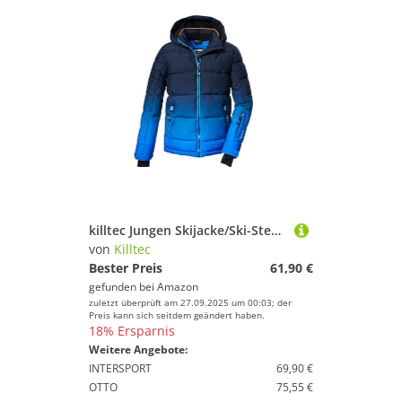
killtec Jungen Skijacke/Ski-Steppjacke mit Kapuze und Schneefang KSW 382 BYS QLTD JCKT, neon blue, 164, 42453-000
von
Killtec
Bester Preis
61,90 €
gefunden bei
Amazon
zuletzt überprüft am 27.09.2025 um 00:03; der
Preis kann sich seitdem geändert haben.
18% Ersparnis
Weitere Angebote:
INTERSPORT
69,90 €
OTTO
75,55 €