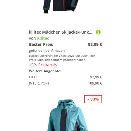
killtec Mädchen Skijacke/Funktionsjacke mit Kapuze und Schneefang KSW 208 GRLS SKI JCKT, dunkel denim/hell rauchblau/schwarz blau, 176, 43562-000
von
Killtec
Bester Preis
92,99 €
gefunden bei
Amazon
zuletzt überprüft am 27.09.2025 um 00:04; der
Preis kann sich seitdem geändert haben.
15% Ersparnis
Weitere Angebote:
OTTO
92,99 €
INTERSPORT
109,90 €
- 33%