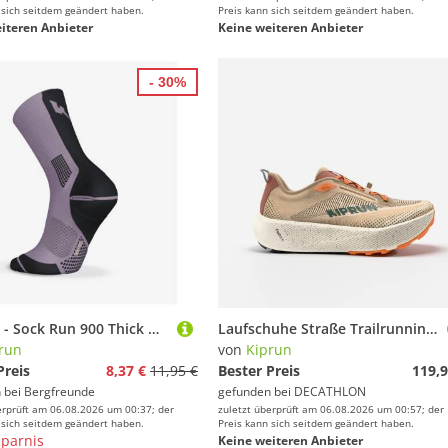
 sich seitdem geändert haben.
Preis kann sich seitdem geändert haben.
iteren Anbieter
Keine weiteren Anbieter
- 30%
KIPRUN - Sock Run 900 Thick UC - Laufsocken Gr 43-46 weiß
Laufschuhe Straße Trailrunning Herren - Kipride Gravel beige/orange
run
von
Kiprun
Preis
8,37 €
11,95 €
Bester Preis
119,9
 bei
Bergfreunde
gefunden bei
DECATHLON
erprüft am 06.08.2026 um 00:37; der
zuletzt überprüft am 06.08.2026 um 00:57; der
 sich seitdem geändert haben.
Preis kann sich seitdem geändert haben.
parnis
Keine weiteren Anbieter