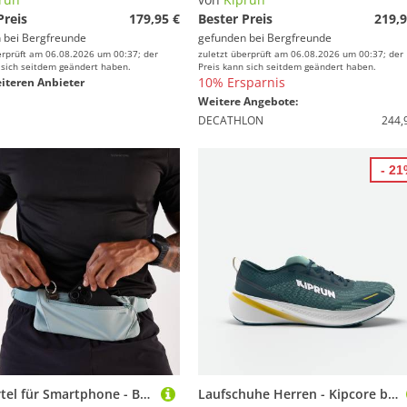
Preis
179,95 €
Bester Preis
219,9
 bei
Bergfreunde
gefunden bei
Bergfreunde
erprüft am 06.08.2026 um 00:37; der
zuletzt überprüft am 06.08.2026 um 00:37; der
 sich seitdem geändert haben.
Preis kann sich seitdem geändert haben.
10% Ersparnis
iteren Anbieter
Weitere Angebote:
DECATHLON
244,
- 2
Laufgürtel für Smartphone - Basic 2 grün
Laufschuhe Herren - Kipcore blaugrün