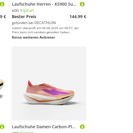
Laufschuhe Herren - KS900 Support schwarz/blau
von
Kiprun
9 €
Bester Preis
144,99 €
gefunden bei
DECATHLON
zuletzt überprüft am 06.08.2026 um 00:57; der
Preis kann sich seitdem geändert haben.
Keine weiteren Anbieter
Laufschuhe Damen Carbon-Platte - Kipstorm Elite orange
von
Kiprun