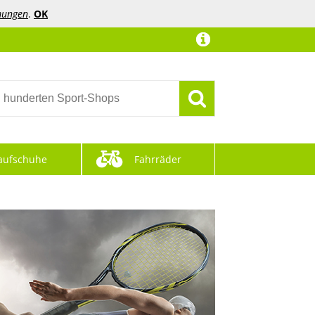
mungen
.
OK
aufschuhe
Fahrräder