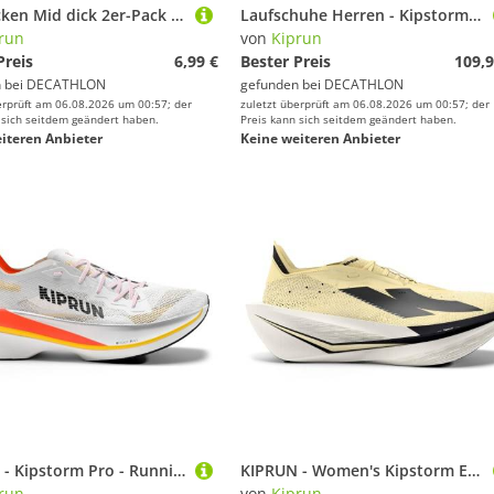
Laufsocken Mid dick 2er-Pack - Run 500 türkis
Laufschuhe Herren - Kipstorm Interval gelb
run
von
Kiprun
Preis
6,99 €
Bester Preis
109,9
 bei
DECATHLON
gefunden bei
DECATHLON
erprüft am 06.08.2026 um 00:57; der
zuletzt überprüft am 06.08.2026 um 00:57; der
 sich seitdem geändert haben.
Preis kann sich seitdem geändert haben.
iteren Anbieter
Keine weiteren Anbieter
KIPRUN - Kipstorm Pro - Runningschuhe Gr 46 weiß/rot
KIPRUN - Women's Kipstorm Elite - Runningschuhe Gr 37 gelb
run
von
Kiprun