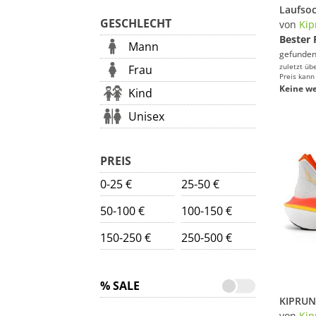
GESCHLECHT
von
Kip
Bester 
Mann
gefunden
zuletzt üb
Frau
Preis kann
Keine we
Kind
Unisex
PREIS
0-25 €
25-50 €
50-100 €
100-150 €
150-250 €
250-500 €
% SALE
von
Kip