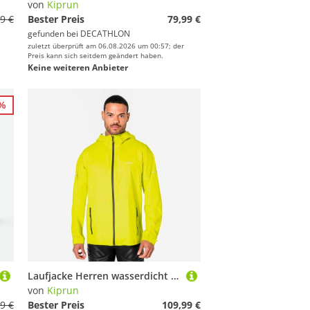
von
Kiprun
9 €
Bester Preis
79,99 €
gefunden bei
DECATHLON
zuletzt überprüft am 06.08.2026 um 00:57; der
Preis kann sich seitdem geändert haben.
Keine weiteren Anbieter
6%
Laufjacke Herren wasserdicht atmungsaktiv - KIPRUN Run 900 grün
von
Kiprun
9 €
Bester Preis
109,99 €