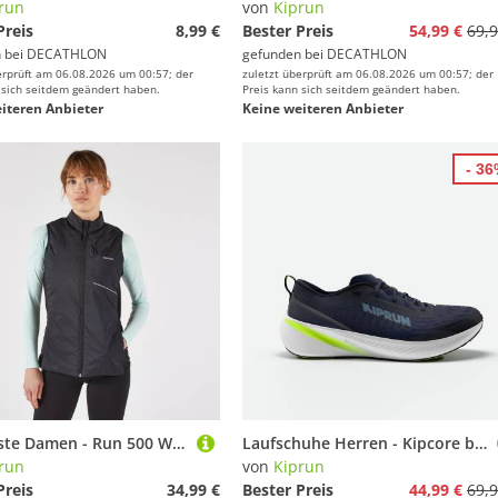
run
von
Kiprun
Preis
8,99 €
Bester Preis
54,99 €
69,9
 bei
DECATHLON
gefunden bei
DECATHLON
erprüft am 06.08.2026 um 00:57; der
zuletzt überprüft am 06.08.2026 um 00:57; der
 sich seitdem geändert haben.
Preis kann sich seitdem geändert haben.
iteren Anbieter
Keine weiteren Anbieter
- 3
Laufweste Damen - Run 500 Warm schwarz
Laufschuhe Herren - Kipcore blau/weiß
run
von
Kiprun
Preis
34,99 €
Bester Preis
44,99 €
69,9