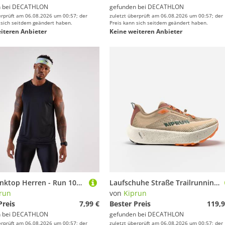
 bei
DECATHLON
gefunden bei
DECATHLON
erprüft am 06.08.2026 um 00:57; der
zuletzt überprüft am 06.08.2026 um 00:57; der
 sich seitdem geändert haben.
Preis kann sich seitdem geändert haben.
iteren Anbieter
Keine weiteren Anbieter
Lauf-Tanktop Herren - Run 100 schwarz
Laufschuhe Straße Trailrunning Herren - Kipride Gravel beige/orange
run
von
Kiprun
Preis
7,99 €
Bester Preis
119,9
 bei
DECATHLON
gefunden bei
DECATHLON
erprüft am 06.08.2026 um 00:57; der
zuletzt überprüft am 06.08.2026 um 00:57; der