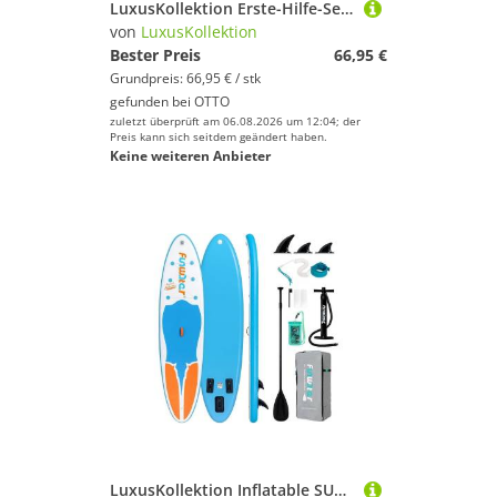
LuxusKollektion Erste-Hilfe-Set Erste Hilfe Set 222 Teile Tasche Reise Camping Wandern Rot Sport
von
LuxusKollektion
Bester Preis
66,95 €
Grundpreis: 66,95 € / stk
gefunden bei
OTTO
zuletzt überprüft am 06.08.2026 um 12:04; der
Preis kann sich seitdem geändert haben.
Keine weiteren Anbieter
LuxusKollektion Inflatable SUP-Board Paddleboard aufblasbar SUP Paddel Pumpe Rucksack Leine MANTA-Hellblau