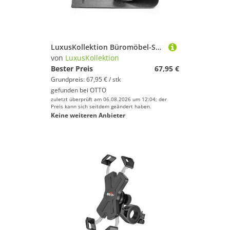
Sport.
Stand-Up Paddling
Surfen
Tauchen & Schnorcheln
LuxusKollektion Büromöbel-Set Bodenschutzmatte Fitness 5mm für Laufband Cross Trainer Yoga 115x80cm
Tennis
von
LuxusKollektion
Tischtennis
Bester Preis
67,95 €
Grundpreis: 67,95 € / stk
Turnen & Gymnastik
gefunden bei
OTTO
Volleyball
zuletzt überprüft am 06.08.2026 um 12:04; der
Preis kann sich seitdem geändert haben.
Wandern
Keine weiteren Anbieter
Windsurfing
Yoga
LuxusKollektion
Geschlecht
Preis