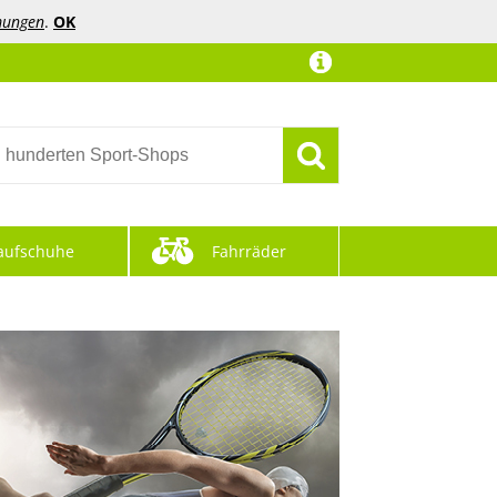
mungen
.
OK
aufschuhe
Fahrräder