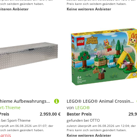
 sich seitdem geändert haben.
Preis kann sich seitdem geändert haben.
iteren Anbieter
Keine weiteren Anbieter
Sport-Thieme Aufbewahrungsbox "Track & Field", 4 m
LEGO® LEGO® Animal Crossing™ 77047 Mimmis Outdoor-Spaß Konstruktionsspielsteine, (164 St)
rt-Thieme
von
LEGO®
Preis
2.959,00 €
Bester Preis
29,9
 bei
Sport-Thieme
gefunden bei
OTTO
erprüft am 06.08.2026 um 01:07; der
zuletzt überprüft am 06.08.2026 um 12:04; der
 sich seitdem geändert haben.
Preis kann sich seitdem geändert haben.
arnis
Keine weiteren Anbieter