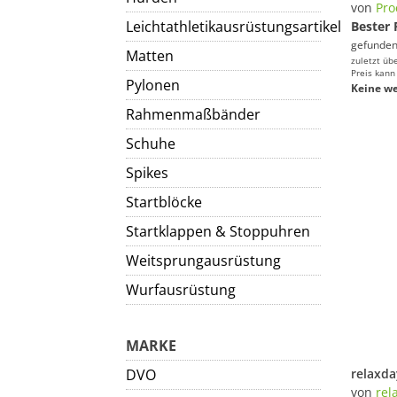
von
Pro
Leichtathletikausrüstungsartikel
Bester 
gefunden
Matten
zuletzt üb
Preis kann
Pylonen
Keine we
Rahmenmaßbänder
Schuhe
Spikes
Startblöcke
Startklappen & Stoppuhren
Weitsprungausrüstung
Wurfausrüstung
MARKE
DVO
von
rel