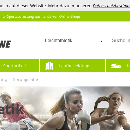
auch auf dieser Website. Mehr dazu in unseren
Datenschutzbestim
e für Sportausrüstung aus hunderten Online-Shops.
Leichtathletik
Sportartikel
Laufbekleidung
L
tung
Sprungstäbe
etik