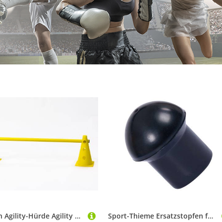
Procyon Agility-Hürde Agility Set für Hunde, Steckhürdenset für Koordinationstraining, Kunststoff, (2-tlg)
Sport-Thieme Ersatzstopfen für Sport-Thieme Sprungstab "Kids"