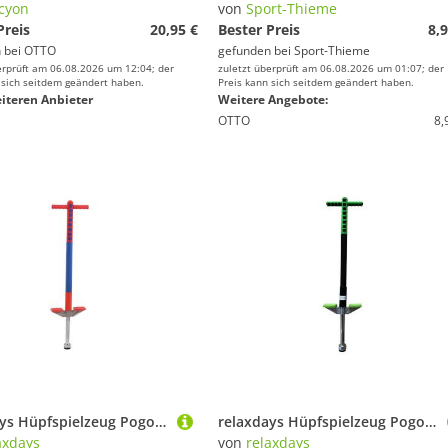
cyon
von
Sport-Thieme
Preis
20,95 €
Bester Preis
8,9
 bei
OTTO
gefunden bei
Sport-Thieme
erprüft am 06.08.2026 um 12:04; der
zuletzt überprüft am 06.08.2026 um 01:07; der
 sich seitdem geändert haben.
Preis kann sich seitdem geändert haben.
iteren Anbieter
Weitere Angebote:
OTTO
8,
relaxdays Hüpfspielzeug Pogo Stick für Kinder 35 kg, Blau-Rot
relaxdays Hüpfspielzeug Pogo Stick für Kinder 35 kg, Schwarz-Grün
axdays
von
relaxdays