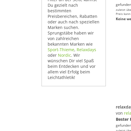
gefunden
Du gezielt nach
zuletzt üb
bestimmten
Preis kann
Preisbereichen, Rabatten
Keine we
oder auch nach speziellen
Marken suchen.
Sprungstäbe haben wir
von zahlreichen
bekannten Marken wie
Sport-Thieme
,
Relaxdays
oder
Nordic
. Wir
wünschen Dir viel Spaß
beim Entdecken und vor
allem viel Erfolg beim
Leichtathletik!
von
rel
Bester 
gefunden
zuletzt üb