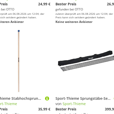
Preis
24,99 €
Bester Preis
26,9
 bei
OTTO
gefunden bei
OTTO
erprüft am 06.08.2026 um 12:04; der
zuletzt überprüft am 06.08.2026 um 12:04; der
 sich seitdem geändert haben.
Preis kann sich seitdem geändert haben.
iteren Anbieter
Keine weiteren Anbieter
Sport-Thieme Stabhochsprungstab "Holz", 200 cm
Sport-Thieme Sprungstäbe-Set "Kids", 5 Sprungstäbe
rt-Thieme
von
Sport-Thieme
Preis
35,99 €
Bester Preis
399,9