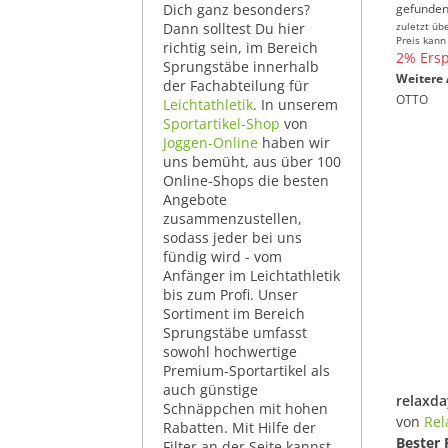
Dich ganz besonders?
gefunden
Dann solltest Du hier
zuletzt üb
Preis kann
richtig sein, im Bereich
2% Ersp
Sprungstäbe innerhalb
Weitere 
der Fachabteilung für
OTTO
Leichtathletik
. In unserem
Sportartikel-Shop
von
Joggen-Online
haben wir
uns bemüht, aus über 100
Online-Shops die besten
Angebote
zusammenzustellen,
sodass jeder bei uns
fündig wird - vom
Anfänger im Leichtathletik
bis zum Profi. Unser
Sortiment im Bereich
Sprungstäbe umfasst
sowohl hochwertige
Premium-Sportartikel als
auch günstige
Schnäppchen mit hohen
von
Rel
Rabatten. Mit Hilfe der
Bester 
Filter an der Seite kannst