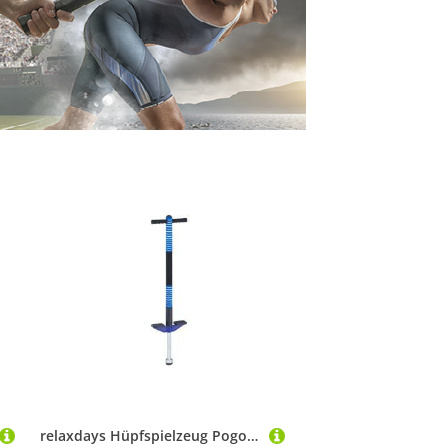
relaxdays Hüpfspielzeug Pogo Stick für Kinder bis 35 kg, blau