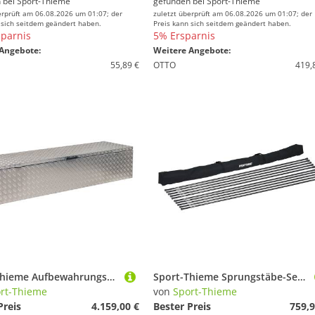
 bei
Sport-Thieme
gefunden bei
Sport-Thieme
erprüft am 06.08.2026 um 01:07; der
zuletzt überprüft am 06.08.2026 um 01:07; der
 sich seitdem geändert haben.
Preis kann sich seitdem geändert haben.
parnis
5% Ersparnis
Angebote:
Weitere Angebote:
55,89 €
OTTO
419,
Sport-Thieme Aufbewahrungsbox "Track & Field", 6 m
Sport-Thieme Sprungstäbe-Set "Kids", 10 Sprungstäbe
rt-Thieme
von
Sport-Thieme
Preis
4.159,00 €
Bester Preis
759,9