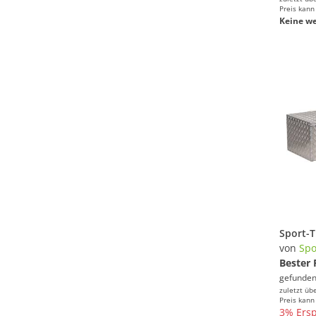
Preis kann
Keine we
von
Spo
Bester 
gefunden
zuletzt üb
Preis kann
3% Ersp