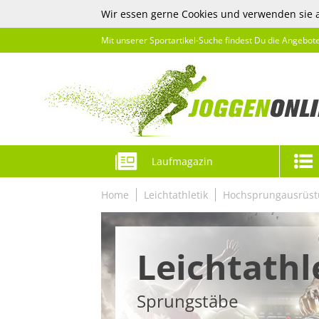
Wir essen gerne Cookies und verwenden sie 
Mit unserer Sportartikel-Suche findest Du die Angebot
Laufmagazin
Home
Leichtathletik
Hochsprungausrüs
Leichtathl
Sprungstäbe