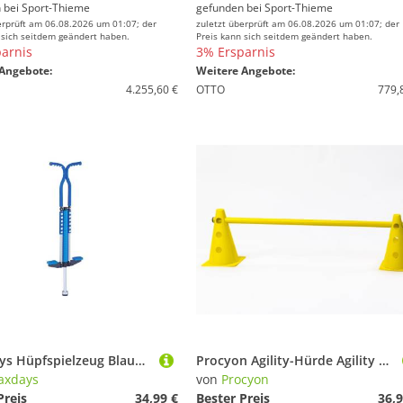
 bei
Sport-Thieme
gefunden bei
Sport-Thieme
erprüft am 06.08.2026 um 01:07; der
zuletzt überprüft am 06.08.2026 um 01:07; der
 sich seitdem geändert haben.
Preis kann sich seitdem geändert haben.
arnis
3% Ersparnis
Angebote:
Weitere Angebote:
4.255,60 €
OTTO
779,
relaxdays Hüpfspielzeug Blauer Pogo Stick für Kinder
Procyon Agility-Hürde Agility Set für Hunde, Steckhürdenset für Koordinationstraining, Kunststoff, (5-tlg)
axdays
von
Procyon
Preis
34,99 €
Bester Preis
36,9