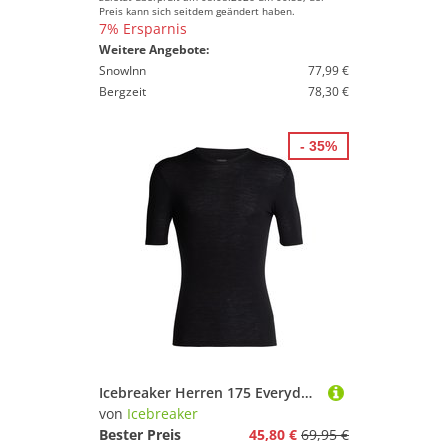
Preis kann sich seitdem geändert haben.
7% Ersparnis
Weitere Angebote:
SnowInn
77,99 €
Bergzeit
78,30 €
- 35%
Icebreaker Herren 175 Everyday T-Shirt
von
Icebreaker
Bester Preis
45,80 €
69,95 €