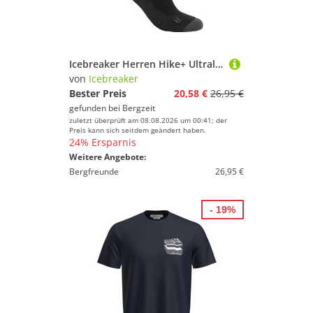
Erfolg mit Deinem Sport.
Sportausstattung
Sportbekleidung
Sportschuhe
Icebreaker Herren Hike+ Ultralight Quarter Socken
Tennis
von
Icebreaker
Tischtennis
Bester Preis
20,58 €
26,95 €
gefunden bei
Bergzeit
Turnen & Gymnastik
zuletzt überprüft am 08.08.2026 um 00:41; der
Volleyball
Preis kann sich seitdem geändert haben.
24% Ersparnis
Wandern
Weitere Angebote:
Yoga
Bergfreunde
26,95 €
Icebreaker
- 19%
Geschlecht
Preis
% Sale