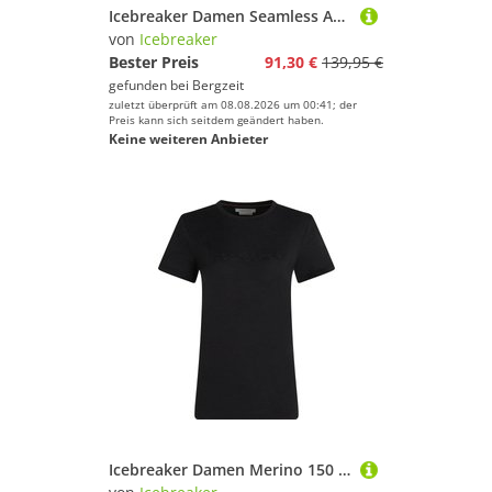
Icebreaker Damen Seamless Active 25" Tights
von
Icebreaker
Bester Preis
91,30 €
139,95 €
gefunden bei
Bergzeit
zuletzt überprüft am 08.08.2026 um 00:41; der
Preis kann sich seitdem geändert haben.
Keine weiteren Anbieter
Icebreaker Damen Merino 150 Tech Lite IB Stitchline T-Shirt