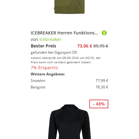
ICEBREAKER Herren Funktionsshirt 150 Tech olive | M
von
Icebreaker
Bester Preis
73,06 €
85,95 €
gefunden bei
Gigasport DE
zuletzt überprüft am 08.08.2026 um 00:55; der
Preis kann sich seitdem geändert haben.
7% Ersparnis
Weitere Angebote:
SnowInn
77,99 €
Bergzeit
78,30 €
- 43%