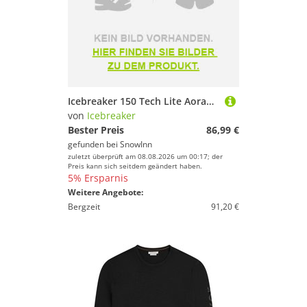
Icebreaker 150 Tech Lite Aorakiexplorer Long Sleeve T-shirt Grün 2XL Mann
von
Icebreaker
Bester Preis
86,99 €
gefunden bei
SnowInn
zuletzt überprüft am 08.08.2026 um 00:17; der
Preis kann sich seitdem geändert haben.
5% Ersparnis
Weitere Angebote:
Bergzeit
91,20 €