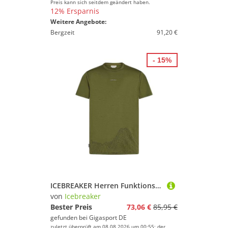
Preis kann sich seitdem geändert haben.
12% Ersparnis
Weitere Angebote:
Bergzeit
91,20 €
- 15%
ICEBREAKER Herren Funktionsshirt 150 Tech olive | L
von
Icebreaker
Bester Preis
73,06 €
85,95 €
gefunden bei
Gigasport DE
zuletzt überprüft am 08.08.2026 um 00:55; der