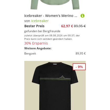
Icebreaker - Women's Merino 125 Cool-Lite Sphere III L/S Tee - Merinoshirt Gr L grün
von
Icebreaker
Bester Preis
62,97 €
89,95 €
gefunden bei
Bergfreunde
zuletzt überprüft am 08.08.2026 um 00:37; der
Preis kann sich seitdem geändert haben.
30% Ersparnis
Weitere Angebote:
Bergzeit
89,95 €
- 9%