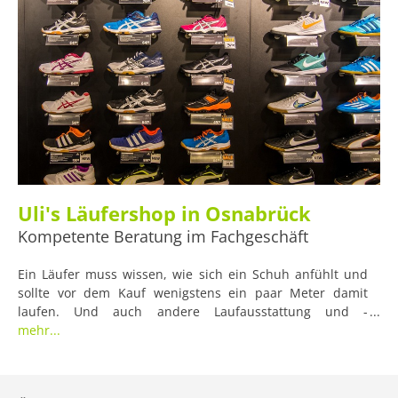
Uli's Läufershop in Osnabrück
Kompetente Beratung im Fachgeschäft
Ein Läufer muss wissen, wie sich ein Schuh anfühlt und
sollte vor dem Kauf wenigstens ein paar Meter damit
laufen. Und auch andere Laufausstattung und -
Bekleidung möchten wir vor dem Kauf manchmal einfach
mehr...
angefasst haben, um ein Gefühl für den Stoff zu kriegen.