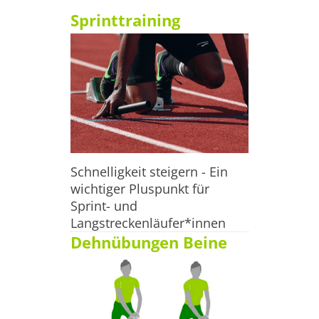
alle bekannten Schuhhersteller.

Sprinttraining
 Zahlungsmöglichkeiten Barzahlung, EC-Karte, 
Kreditkarten

 Öffnungszeiten Montag bis Freitag 09:00 - 18:30 Uhr 
Samstag 09:30 - 14:00 Uhr
Schnelligkeit steigern - Ein
wichtiger Pluspunkt für
Sprint- und
Langstreckenläufer*innen
Dehnübungen Beine