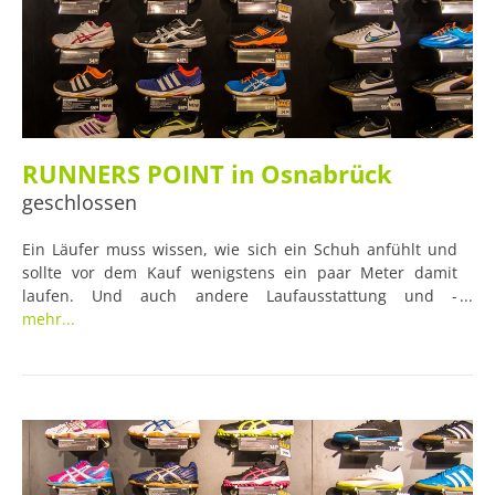
RUNNERS POINT in Osnabrück
geschlossen
Ein Läufer muss wissen, wie sich ein Schuh anfühlt und
sollte vor dem Kauf wenigstens ein paar Meter damit
laufen. Und auch andere Laufausstattung und -
Bekleidung möchten wir vor dem Kauf manchmal einfach
mehr...
angefasst haben, um ein Gefühl für den Stoff zu kriegen.