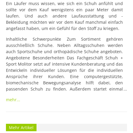
Ein Läufer muss wissen, wie sich ein Schuh anfühlt und 
sollte vor dem Kauf wenigstens ein paar Meter damit 
laufen. Und auch andere Laufausstattung und -
Bekleidung möchten wir vor dem Kauf manchmal einfach 
angefasst haben, um ein Gefühl für den Stoff zu kriegen.
Inhaltliche Schwerpunkte Zum Sortiment gehören 
ausschließlich Schuhe. Neben Alltagsschuhen werden 
auch Sportschuhe und orthopädische Schuhe angeboten. 
Angebotene Besonderheiten Das Fachgeschäft Schuh + 
Sport Molitor setzt auf intensive Kundenberatung und das 
Entwickeln individueller Lösungen für die individuellen 
Ansprüche ihrer Kunden. Eine computergestützte, 
biomechanische Bewegungsanalyse hilft dabei, den 
passenden Schuh zu finden. Außerdem startet einmal 
wöchentlich eine kostenlose Einführung in die richtigen 
mehr...
Lauf- und Walkingtechniken vor der Filiale durch einen 
Mitarbeiter.

 Sortiment, Marken & Spezialisierung Das 
Mehr Artikel
Sportschuhfachgeschäft Molitor führt in seinem Sortiment 