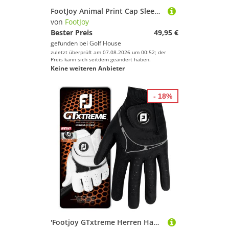
FootJoy Animal Print Cap Sleeve Shirt Halbarm Polo schwarz
von
FootJoy
Bester Preis
49,95 €
gefunden bei
Golf House
zuletzt überprüft am 07.08.2026 um 00:52; der
Preis kann sich seitdem geändert haben.
Keine weiteren Anbieter
- 18%
'Footjoy GTxtreme Herren Handschuh schwarz'