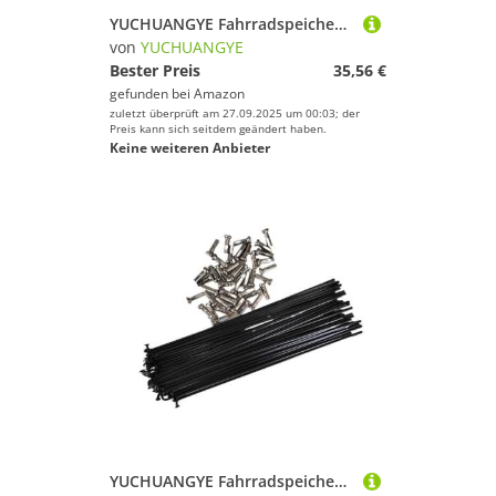
YUCHUANGYE Fahrradspeichen 12 Teile/los 14G 2,0 J-Kurve Flache 168mm - 302mm Fahrrad Speichen(252mm)
von
YUCHUANGYE
Bester Preis
35,56 €
gefunden bei
Amazon
zuletzt überprüft am 27.09.2025 um 00:03; der
Preis kann sich seitdem geändert haben.
Keine weiteren Anbieter
YUCHUANGYE Fahrradspeichen 40PCS 122mm-160mm Fahrrad Speichen 14G Edelstahl Senden passende Speichenkappen(154mm)