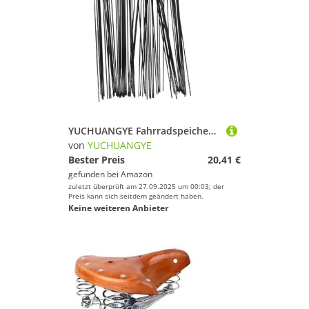
YUCHUANGYE Fahrradspeichen Edelstahl-Fahrradspeiche, 14G, 2,0 mm, 257.259.266.268.270.271.272.273.274.290.291.292.293(259 STAINLES BK 16PC)
von
YUCHUANGYE
Bester Preis
20,41 €
gefunden bei
Amazon
zuletzt überprüft am 27.09.2025 um 00:03; der
Preis kann sich seitdem geändert haben.
Keine weiteren Anbieter