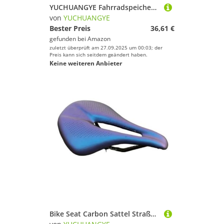
YUCHUANGYE Fahrradspeichen 36 Teile/los Fahrrad Speichen 12G Durchmesser 2,5mm Länge 70-185mm Mit(120mm)
von
YUCHUANGYE
Bester Preis
36,61 €
gefunden bei
Amazon
zuletzt überprüft am 27.09.2025 um 00:03; der
Preis kann sich seitdem geändert haben.
Keine weiteren Anbieter
Bike Seat Carbon Sattel Straße MTB Fahrrad for Mann Radfahren Trail Komfort Rennen Sitz 240 * 143/155mm(Blue 155mm)