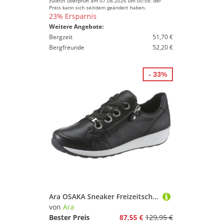
zuletzt überprüft am 07.08.2026 um 00:58; der
Preis kann sich seitdem geändert haben.
23% Ersparnis
Weitere Angebote:
Bergzeit
51,70 €
Bergfreunde
52,20 €
- 33%
Ara OSAKA Sneaker Freizeitschuh, Halbschuh, Schnürschuh in bequemer Schuhweite G
von
Ara
Bester Preis
87,55 €
129,95 €