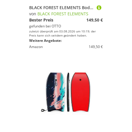
BLACK FOREST ELEMENTS Bodyboard AIRMATE S 37" - inflatable Bodyboard - Original Black Forest Elements, (1 tlg., Set mit Safetyleash, Hochdruckhandpumpe, Packgurt, Repairkit, Packsack)
von
BLACK FOREST ELEMENTS
Bester Preis
149,50 €
gefunden bei
OTTO
zuletzt überprüft am 03.08.2026 um 10:19; der
Preis kann sich seitdem geändert haben.
Weitere Angebote:
Amazon
149,50 €