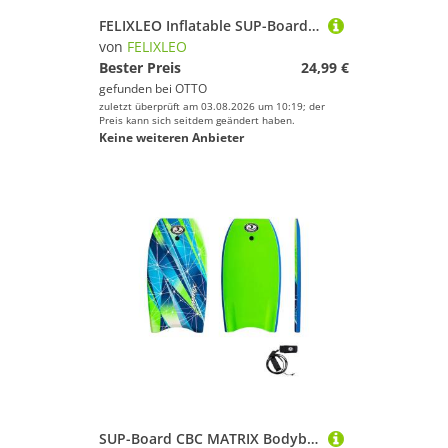
FELIXLEO Inflatable SUP-Board Aufblasbares Bodyboard Kinder Erwachsene Pool Schwimmhilfe Tragbar., (1 tlg)
von
FELIXLEO
Bester Preis
24,99 €
gefunden bei
OTTO
zuletzt überprüft am 03.08.2026 um 10:19; der
Preis kann sich seitdem geändert haben.
Keine weiteren Anbieter
SUP-Board CBC MATRIX Bodyboard 41.5 Zoll Surfboard Bodysurfen Wassersport Leash