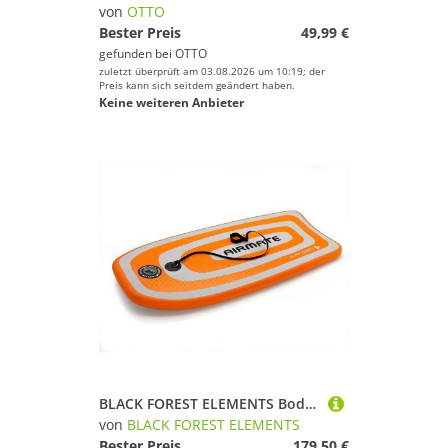
von
OTTO
Bester Preis
49,99 €
gefunden bei
OTTO
zuletzt überprüft am 03.08.2026 um 10:19; der
Preis kann sich seitdem geändert haben.
Keine weiteren Anbieter
BLACK FOREST ELEMENTS Bodyboard AIRMATE XL- inflatable Bodyboard - Original Black Forest Elements, (1 tlg), Bodyboard für landlocked surfers
von
BLACK FOREST ELEMENTS
Bester Preis
179,50 €