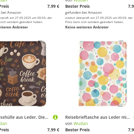
Preis
7,99 €
Bester Preis
7,9
 bei
Amazon
gefunden bei
Amazon
erprüft am 27.09.2025 um 00:03; der
zuletzt überprüft am 27.09.2025 um 00:03; der
 sich seitdem geändert haben.
Preis kann sich seitdem geändert haben.
iteren Anbieter
Keine weiteren Anbieter
Reisepasshülle aus Leder, Diebstahlschutz, Reisepasshalter für Herren, Reisezubehör
Reisebrieftasche aus Leder mit bunten Punkten, großes Fassungsvermögen, Tickethalter für Herren, Reise-Organizer
dan
von
Wudan
Preis
7,99 €
Bester Preis
7,9