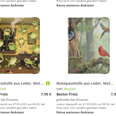
 sich seitdem geändert haben.
Preis kann sich seitdem geändert haben.
iteren Anbieter
Keine weiteren Anbieter
Reisepasshülle aus Leder, Motiv: Frosch-Zimmer, Brieftasche, Diebstahlschutz, Reisepasshülle für Damen
Reisepasshülle aus Leder, Motiv: Vögel in Safari-Baum, wasserdicht, für Herren, Reise-Organizer
dan
von
Wudan
Preis
7,99 €
Bester Preis
7,9
 bei
Amazon
gefunden bei
Amazon
erprüft am 27.09.2025 um 00:03; der
zuletzt überprüft am 27.09.2025 um 00:03; der
 sich seitdem geändert haben.
Preis kann sich seitdem geändert haben.
iteren Anbieter
Keine weiteren Anbieter