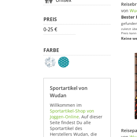
Unisex
von
Wu
Bester 
PREIS
gefunden
0-25 €
zuletzt üb
Preis kann
Keine we
FARBE
Sportartikel von
Wudan
Willkommen im
Sportartikel-Shop von
Joggen-Online
. Auf dieser
Seite findest Du alle
Sportartikel des
Herstellers Wudan, die
von
Wu