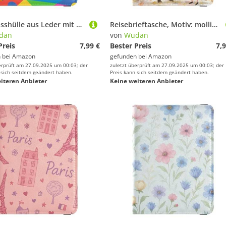
Reisepasshülle aus Leder mit Hunde- und Pfotenmotiv, Diebstahlschutz, Geldhalter für Familienausflüge
Reisebrieftasche, Motiv: molliger Fuchs mit Mädchen, Leder, Reisepasshülle, wasserdicht, Geld- und Kartenetui für Herren, Reisezubehör
dan
von
Wudan
Preis
7,99 €
Bester Preis
7,9
 bei
Amazon
gefunden bei
Amazon
erprüft am 27.09.2025 um 00:03; der
zuletzt überprüft am 27.09.2025 um 00:03; der
 sich seitdem geändert haben.
Preis kann sich seitdem geändert haben.
iteren Anbieter
Keine weiteren Anbieter