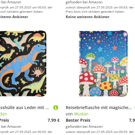
 bei
Amazon
gefunden bei
Amazon
erprüft am 27.09.2025 um 00:03; der
zuletzt überprüft am 27.09.2025 um 00:03; der
 sich seitdem geändert haben.
Preis kann sich seitdem geändert haben.
iteren Anbieter
Keine weiteren Anbieter
Reisepasshülle aus Leder mit buntem Dinosaurier-Motiv für Reisen, sichere versteckte Reisebrieftasche für Herren, unverzichtbares Zubehör
Reisebrieftasche mit magischem Pilz-Szenen-Motiv, Leder, Reisepasshülle, Diebstahlschutz, Reisepasshülle für Damen, Zubehör
dan
von
Wudan
Preis
7,99 €
Bester Preis
7,9
 bei
Amazon
gefunden bei
Amazon
erprüft am 27.09.2025 um 00:03; der
zuletzt überprüft am 27.09.2025 um 00:03; der