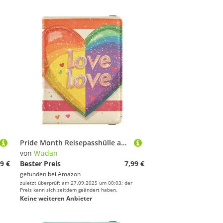
Pride Month Reisepasshülle aus Leder mit Regenbogenherzen, große Kapazität, Geld- und Kartenetui für Damen, Reisezubehör
von
Wudan
9 €
Bester Preis
7,99 €
gefunden bei
Amazon
zuletzt überprüft am 27.09.2025 um 00:03; der
Preis kann sich seitdem geändert haben.
Keine weiteren Anbieter