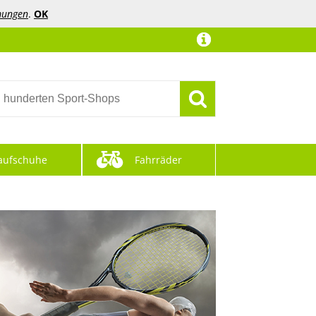
mungen
.
OK
aufschuhe
Fahrräder