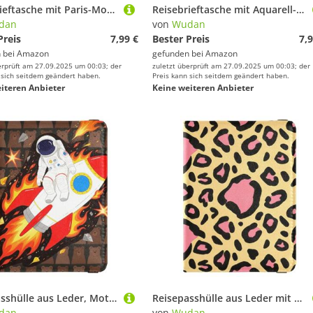
Reisebrieftasche mit Paris-Motiv, Leder, sicher verstecktes Geld- und Kartenetui für Familienausflüge
Reisebrieftasche mit Aquarell-Blumenmuster, Leder, sichere versteckte Reisepasshülle für Herren, Reisezubehör
dan
von
Wudan
Preis
7,99 €
Bester Preis
7,9
 bei
Amazon
gefunden bei
Amazon
erprüft am 27.09.2025 um 00:03; der
zuletzt überprüft am 27.09.2025 um 00:03; der
 sich seitdem geändert haben.
Preis kann sich seitdem geändert haben.
iteren Anbieter
Keine weiteren Anbieter
Reisepasshülle aus Leder, Motiv: Astronaut und Raketen im Weltraum, Familienreise, große Kapazität, Reisepasshüllen für Herren, Reisezubehör
Reisepasshülle aus Leder mit Leopardenmuster, sicher versteckt, für Familienausflüge, Zubehör
dan
von
Wudan