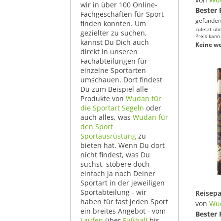
wir in über 100 Online-
Bester 
Fachgeschäften für Sport
gefunden
finden konnten. Um
zuletzt üb
gezielter zu suchen,
Preis kann
kannst Du Dich auch
Keine we
direkt in unseren
Fachabteilungen für
einzelne Sportarten
umschauen. Dort findest
Du zum Beispiel alle
Produkte von
Wudan für
die Sportart Segeln
oder
auch alles, was
Wudan für
den Sport
Sportausrüstung
zu
bieten hat. Wenn Du dort
nicht findest, was Du
suchst, stöbere doch
einfach ja nach Deiner
Sportart in der jeweiligen
Sportabteilung - wir
haben für fast jeden Sport
von
Wu
ein breites Angebot - vom
Bester 
Laufen
über
Fußball
bis