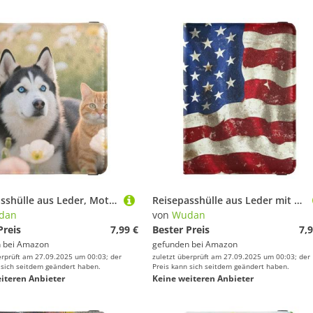
Reisepasshülle aus Leder, Motiv: Husky und Katze im Feld, für Reisen, große Kapazität, Reisepasshülle für Herren, Reisedokumente
Reisepasshülle aus Leder mit Nationalflagge, große Kapazität, Reisepasshülle für Familienausflüge, unverzichtbares Zubehör
dan
von
Wudan
Preis
7,99 €
Bester Preis
7,9
 bei
Amazon
gefunden bei
Amazon
erprüft am 27.09.2025 um 00:03; der
zuletzt überprüft am 27.09.2025 um 00:03; der
 sich seitdem geändert haben.
Preis kann sich seitdem geändert haben.
iteren Anbieter
Keine weiteren Anbieter