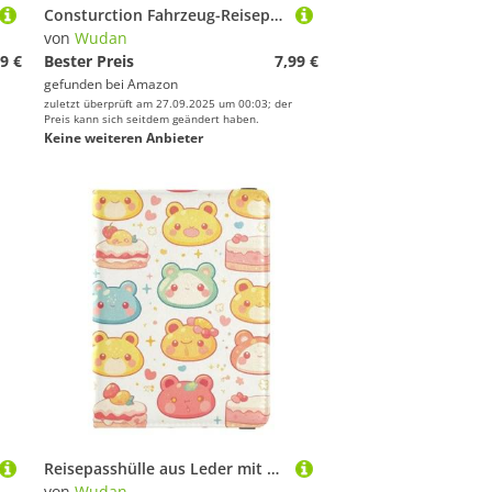
Consturction Fahrzeug-Reisepasshülle aus Leder für Reisen, sichere versteckte Reisepassbuchhalter für Familienausflüge
von
Wudan
9 €
Bester Preis
7,99 €
gefunden bei
Amazon
zuletzt überprüft am 27.09.2025 um 00:03; der
Preis kann sich seitdem geändert haben.
Keine weiteren Anbieter
Reisepasshülle aus Leder mit niedlichem Cartoon-Motiv, für Reisen, wasserdicht, Reisepasshülle für Herren, Zubehör
von
Wudan