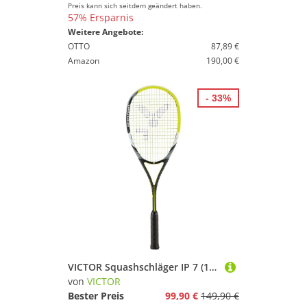
Preis kann sich seitdem geändert haben.
57% Ersparnis
Weitere Angebote:
OTTO
87,89 €
Amazon
190,00 €
- 33%
VICTOR Squashschläger IP 7 (130g/Power/leicht kopflastig) - besaitet
von
VICTOR
Bester Preis
99,90 €
149,90 €