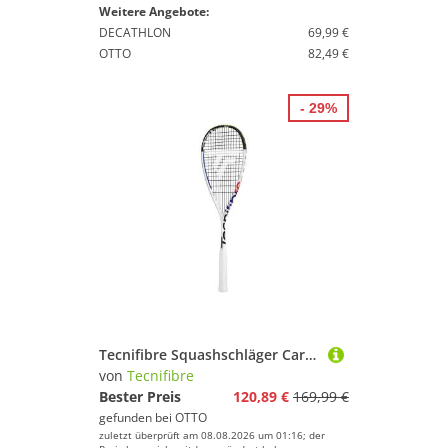
Weitere Angebote:
DECATHLON
69,99 €
OTTO
82,49 €
- 29%
Tecnifibre Squashschläger Carboflex 130 X-Top 130g/kopflastig weiss - besaitet
von
Tecnifibre
Bester Preis
120,89 €
169,99 €
gefunden bei
OTTO
zuletzt überprüft am 08.08.2026 um 01:16; der