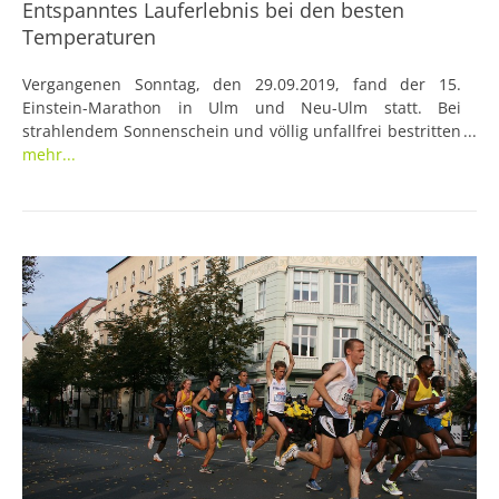
Entspanntes Lauferlebnis bei den besten
Temperaturen
Vergangenen Sonntag, den 29.09.2019, fand der 15.
Einstein-Marathon in Ulm und Neu-Ulm statt. Bei
strahlendem Sonnenschein und völlig unfallfrei bestritten
die Läufer/-innen das größte Laufevent der Region.
mehr...