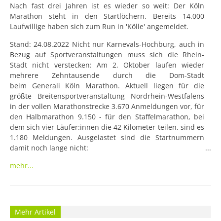
Nach fast drei Jahren ist es wieder so weit: Der Köln 
Marathon steht in den Startlöchern. Bereits 14.000 
Laufwillige haben sich zum Run in 'Kölle' angemeldet.
Stand: 24.08.2022 Nicht nur Karnevals-Hochburg, auch in 
Bezug auf Sportveranstaltungen muss sich die Rhein-
Stadt nicht verstecken: Am 2. Oktober laufen wieder 
mehrere Zehntausende durch die Dom-Stadt 
beim Generali Köln Marathon. Aktuell liegen für die 
größte Breitensportveranstaltung Nordrhein-Westfalens 
in der vollen Marathonstrecke 3.670 Anmeldungen vor, für 
den Halbmarathon 9.150 - für den Staffelmarathon, bei 
dem sich vier Läufer:innen die 42 Kilometer teilen, sind es 
1.180 Meldungen. Ausgelastet sind die Startnummern 
damit noch lange nicht:

mehr...
»Egal ob 14.000 oder 20.000, am 2. Oktober wird gelaufen! 
Und jeder, der noch mitmachen möchte, ist herzlich 
willkommen«, lädt Markus Frisch ein, Geschäftsführer der 
Köln Marathon Veranstaltungs- und Werbe
Mehr Artikel