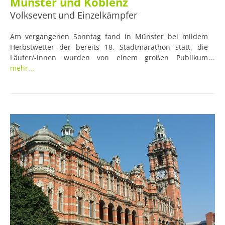
Münster und Koblenz
Volksevent und Einzelkämpfer
Am vergangenen Sonntag fand in Münster bei mildem
Herbstwetter der bereits 18. Stadtmarathon statt, die
Läufer/-innen wurden von einem großen Publikum
angefeuert. Der am selben Tag ausgetragene Koblenz-
mehr...
Marathon war hingegen etwas weniger besucht und das
Wetter war etwas schlechter als in der westfälischen
Großstadt. Das Siegertreppchen der Laufveranstaltung
wurde indessen erfolgreich von einem Briten und zwei
Deutschen besetzt.