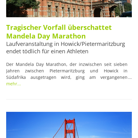
Tragischer Vorfall überschattet
Mandela Day Marathon
Laufveranstaltung in Howick/Pietermaritzburg
endet tödlich für einen Athleten
Der Mandela Day Marathon, der inzwischen seit sieben
Jahren zwischen Pietermaritzburg und Howick in
Südafrika ausgetragen wird, ging am vergangenen
Sonntag mit einer traurigen Nachricht zu Ende. Ein Athlet,
mehr...
der den Halbmarathon mitlief, brach kurz vor der Ziellinie,
nach etwa 21 km, zusammen und verstarb später im
Krankenhaus. Die Veranstalter sprachen ihr tiefes
Mitgefühl aus und sind von dem Vorfall mitgenommen.