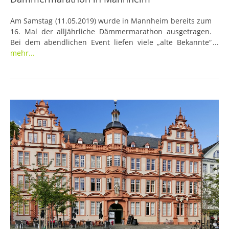
Am Samstag (11.05.2019) wurde in Mannheim bereits zum
16. Mal der alljährliche Dämmermarathon ausgetragen.
Bei dem abendlichen Event liefen viele „alte Bekannte“
mit, wie beispielsweise die Vorjahressiegerin und der
mehr...
Vorjahressieger. Die Leidenschaft fürs Laufen schlug sich
dementsprechend auch im Ranking nieder: Der
Zweitplatzierte in diesem Jahr war der Sieger des
vergangenen Jahres und gleichzeitig der Partner der
Siegerin bei den Damen.