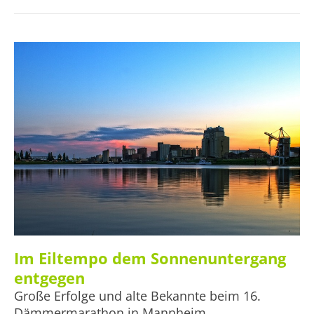
Walking, Wandern und Halbmarathon gibt es auch immer
die Möglichkeit, sich bei einem Marathon und, noch eine
Stufe härter, bei einem Supermarathon (73,5 km) zu
beweisen. Auch in diesem Jahr stellten wieder einige
Athlet/-innen ihre Lauffähigkeiten unter Beweis.
Im Eiltempo dem Sonnenuntergang
entgegen
Große Erfolge und alte Bekannte beim 16.
Dämmermarathon in Mannheim