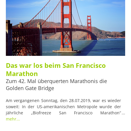
Das war los beim San Francisco
Marathon
Zum 42. Mal überquerten Marathonis die
Golden Gate Bridge
Am vergangenen Sonntag, den 28.07.2019, war es wieder
soweit: In der US-amerikanischen Metropole wurde der
jährliche „Biofreeze San Francisco Marathon“
ausgetragen. Die 42. Ausgabe des Laufevents wurde mit
mehr...
30.000 Anmeldungen und grandiosen Finishs gebührend