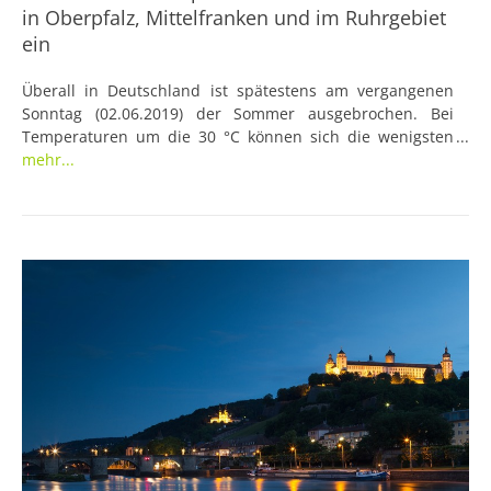
in Oberpfalz, Mittelfranken und im Ruhrgebiet
ein
Überall in Deutschland ist spätestens am vergangenen
Sonntag (02.06.2019) der Sommer ausgebrochen. Bei
Temperaturen um die 30 °C können sich die wenigsten
vorstellen, einen Marathon zu absolvieren. Genau das
mehr...
taten gestern zusammen über 1.000 Marathonis in gleich
drei Städten Deutschlands, denn in Regensburg, Fürth
und Duisburg wurden die jährlichen Städtemarathons
abgehalten.