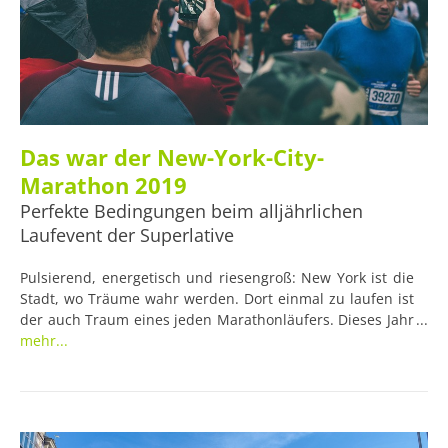
Das war der New-York-City-
Marathon 2019
Perfekte Bedingungen beim alljährlichen
Laufevent der Superlative
Pulsierend, energetisch und riesengroß: New York ist die
Stadt, wo Träume wahr werden. Dort einmal zu laufen ist
der auch Traum eines jeden Marathonläufers. Dieses Jahr
wurde er für Geoffrey Kamworor wahr, der als Erster die
mehr...
Ziellinie überquerte und dort die Glückwünsche seines
Trainingspartners und Weltrekordler Eliud Kipchoge
entgegennahm, der erst Mitte Oktober unter
Laborbedingungen die klassische Marathondistanz unter
zwei Stunden gelaufen war.