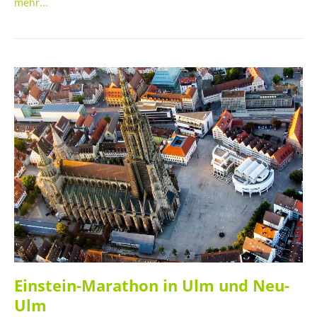
siegreiche Spitze letztendlich auch klar durch die
mehr...
Ordnungshüter dominiert.
Einstein-Marathon in Ulm und Neu-
Ulm