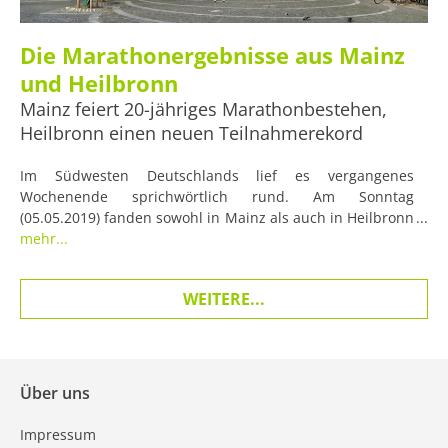
Die Marathonergebnisse aus Mainz
und Heilbronn
Mainz feiert 20-jähriges Marathonbestehen,
Heilbronn einen neuen Teilnahmerekord
Im Südwesten Deutschlands lief es vergangenes
Wochenende sprichwörtlich rund. Am Sonntag
(05.05.2019) fanden sowohl in Mainz als auch in Heilbronn
die jeweiligen Städtemarathons statt. In der rheinland-
mehr...
pfälzischen Hauptstadt kam es zu einem Kopf-an-Kopf-
Rennen unter den Herren, während in Heilbronn eine
WEITERE...
Dame sämtliche Konkurrenz in den Schatten stellte.
Über uns
Impressum