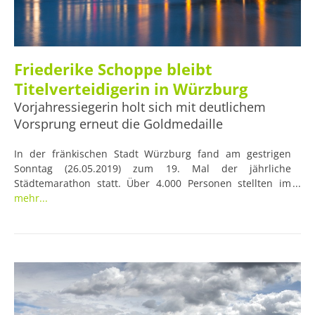
Friederike Schoppe bleibt
Titelverteidigerin in Würzburg
Vorjahressiegerin holt sich mit deutlichem
Vorsprung erneut die Goldmedaille
In der fränkischen Stadt Würzburg fand am gestrigen
Sonntag (26.05.2019) zum 19. Mal der jährliche
Städtemarathon statt. Über 4.000 Personen stellten im
Rahmen des Laufevents bei verschiedenen Disziplinen ihr
mehr...
Können unter Beweis. Bei den Damen stach eine dabei
besonders heraus: Friederike Schoppe legte eine
Spitzenleistung ab und gewann die Veranstaltung zum
zweiten Mal in Folge.