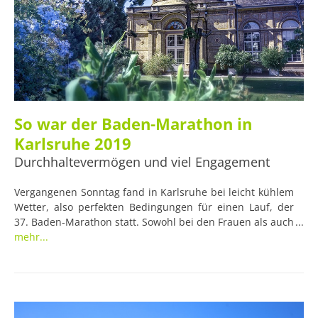
So war der Baden-Marathon in
Karlsruhe 2019
Durchhaltevermögen und viel Engagement
Vergangenen Sonntag fand in Karlsruhe bei leicht kühlem
Wetter, also perfekten Bedingungen für einen Lauf, der
37. Baden-Marathon statt. Sowohl bei den Frauen als auch
bei den Herren war der Sieg verdient und mühevoll
mehr...
erkämpft.