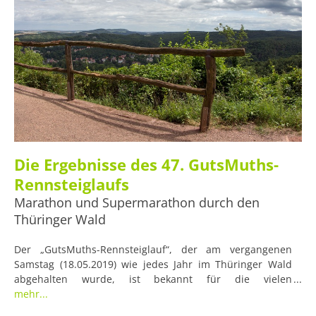
Die Ergebnisse des 47. GutsMuths-
Rennsteiglaufs
Marathon und Supermarathon durch den
Thüringer Wald
Der „GutsMuths-Rennsteiglauf“, der am vergangenen
Samstag (18.05.2019) wie jedes Jahr im Thüringer Wald
abgehalten wurde, ist bekannt für die vielen
abwechslungsreichen Disziplinen, zu denen die
mehr...
Teilnehmenden antreten können. Neben Crosslauf,