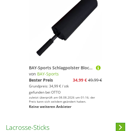
BAY-Sports Schlagpolster Blocker 65 cm Schlagkissen mit Stiel Griff Box Sticks Blockierer Boxen, Softstick Schaumstoff Schläger Kampfsport Basketball Krav Maga Lacross
von
BAY-Sports
Bester Preis
34,99 €
49,99 €
Grundpreis: 34,99 € / stk
gefunden bei
OTTO
zuletzt überprüft am 08.08.2026 um 01:16; der
Preis kann sich seitdem geändert haben.
Keine weiteren Anbieter
Lacrosse-Sticks
Hi