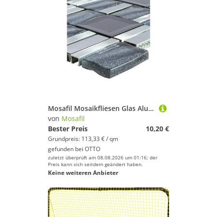
Mosafil Mosaikfliesen Glas Aluminium Mosaik LaCrosse Schwarz Grau Silber, Glas-Aluminium-Edelstahl 29.700x29.500, schwarz-grau-silber-hellblau, Verlegefertig auf ein Netz geklebt
von
Mosafil
Bester Preis
10,20 €
Grundpreis: 113,33 € / qm
gefunden bei
OTTO
zuletzt überprüft am 08.08.2026 um 01:16; der
Preis kann sich seitdem geändert haben.
Keine weiteren Anbieter