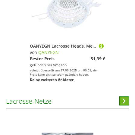
QANYEGN Lacrosse Heads, Mesh Pocket Lacrosse Heads, Strung Wear Proof Nylon Lacrosse Stick Heads Suitable for Training Competition (Men)
von
QANYEGN
Bester Preis
51,39 €
gefunden bei
Amazon
zuletzt überprüft am 27.09.2025 um 00:03; der
Preis kann sich seitdem geändert haben.
Keine weiteren Anbieter
Lacrosse-Netze
Hi
stöber