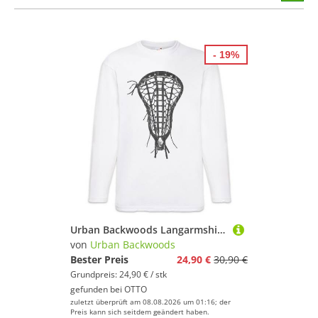
stöber
- 19%
Urban Backwoods Langarmshirt Lacrosse Stick End Langarm T-Shirt Lacrosseschläger La Crosse Fußball (1-tlg) Ball Soccer Player Sport
von
Urban Backwoods
Bester Preis
24,90 €
30,90 €
Grundpreis: 24,90 € / stk
gefunden bei
OTTO
zuletzt überprüft am 08.08.2026 um 01:16; der
Preis kann sich seitdem geändert haben.