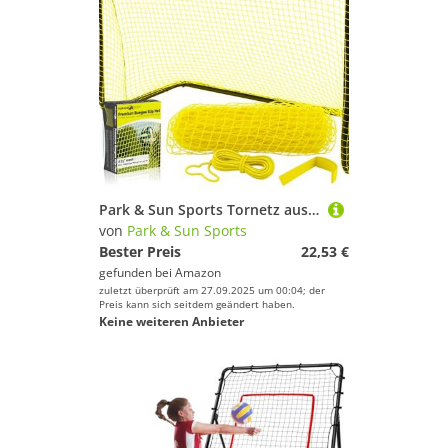
Park & Sun Sports Tornetz aus Nylon (Lacrosse und Fußball/Multisport) Bungee-Slip-Net Ersatz, Gelber Netz, 54" W x 44" H x 24" D
von
Park & Sun Sports
Bester Preis
22,53 €
gefunden bei
Amazon
zuletzt überprüft am 27.09.2025 um 00:04; der
Preis kann sich seitdem geändert haben.
Keine weiteren Anbieter