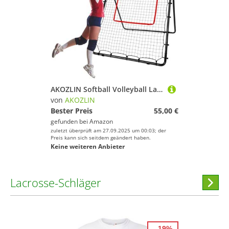
AKOZLIN Softball Volleyball Lacrosse Abpraller Bounce Rückennetz, 5 Winkel Verstellbar, 6×4FT mit Strike Zone Rebounder Netz, Pitchback Baseball Netz mit Tragetasche
von
AKOZLIN
Bester Preis
55,00 €
gefunden bei
Amazon
zuletzt überprüft am 27.09.2025 um 00:03; der
Preis kann sich seitdem geändert haben.
Keine weiteren Anbieter
Lacrosse-Schläger
Hi
stöber
- 19%