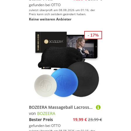
gefunden bei
OTTO
zuletzt überprüft am 08.08.2026 um 01:16; der
Preis kann sich seitdem geändert haben.
Keine weiteren Anbieter
- 17%
BOZEERA Massageball Lacrosse Massageball 3er Set – Lacross Ball 6 cm, 5cm und 3cm, Gummi Ball Set – Faszienball Set - Lacross Ball, Inkl. GRATIS Video-anleitung, Übungs-booklet & Tasche – Premium Set
von
BOZEERA
Bester Preis
19,99 €
23,99 €
gefunden bei
OTTO
zuletzt überprüft am 08.08.2026 um 01:16; der