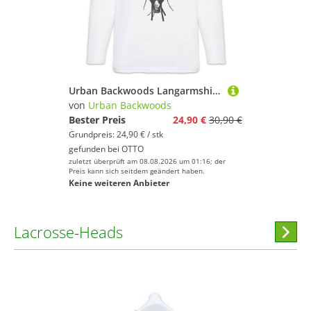
Urban Backwoods Langarmshirt Lacrosse Stick End Langarm T-Shirt Lacrosseschläger La Crosse Fußball (1-tlg) Ball Soccer Player Sport
von
Urban Backwoods
Bester Preis
24,90 €
30,90 €
Grundpreis: 24,90 € / stk
gefunden bei
OTTO
zuletzt überprüft am 08.08.2026 um 01:16; der
Preis kann sich seitdem geändert haben.
Keine weiteren Anbieter
Lacrosse-Heads
Hi
stöber