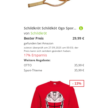
Schildkröt Schildköt Ogo Sport Classic Set, 2 Jabbit Schleudern aus Buchenholz, 1 Gitter-Ball aus geknotetem Seil (Ø 15 cm), 970116
von
Schildkröt
Bester Preis
29,99 €
gefunden bei
Amazon
zuletzt überprüft am 27.09.2025 um 00:03; der
Preis kann sich seitdem geändert haben.
17% Ersparnis
Weitere Angebote:
OTTO
35,99 €
Sport-Thieme
35,99 €
- 13%