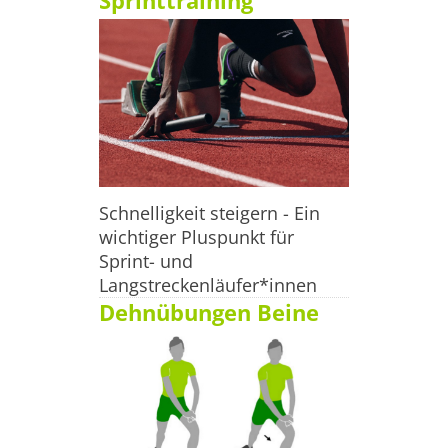
Sprinttraining
Jena

Tel.: +493641 89 00 14 Fax: +493641 62 88 56 0

 Website: www.intersportjena.de/ E-Mail: 
intersport.jena@intersport.de Wenn Du selbst noch 
Sportgeschäfte in Jena kennst oder betreibst, oder einige 
Daten nicht mehr aktuell sind, gib uns gern Bescheid 
unter info@joggen-online.com!
Schnelligkeit steigern - Ein
wichtiger Pluspunkt für
Sprint- und
Langstreckenläufer*innen
Dehnübungen Beine