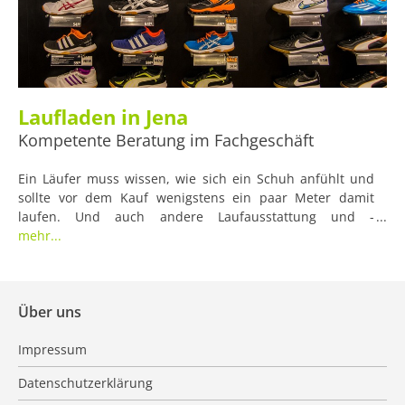
Laufladen in Jena
Kompetente Beratung im Fachgeschäft
Ein Läufer muss wissen, wie sich ein Schuh anfühlt und
sollte vor dem Kauf wenigstens ein paar Meter damit
laufen. Und auch andere Laufausstattung und -
Bekleidung möchten wir vor dem Kauf manchmal einfach
mehr...
angefasst haben, um ein Gefühl für den Stoff zu kriegen.
Über uns
Impressum
Datenschutzerklärung