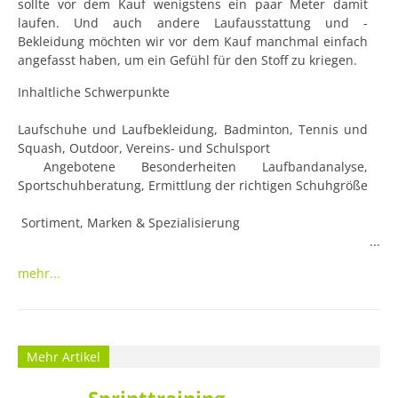
sollte vor dem Kauf wenigstens ein paar Meter damit 
laufen. Und auch andere Laufausstattung und -
Bekleidung möchten wir vor dem Kauf manchmal einfach 
angefasst haben, um ein Gefühl für den Stoff zu kriegen.
Inhaltliche Schwerpunkte

Laufschuhe und Laufbekleidung, Badminton, Tennis und 
Squash, Outdoor, Vereins- und Schulsport

 Angebotene Besonderheiten Laufbandanalyse, 
Sportschuhberatung, Ermittlung der richtigen Schuhgröße

 Sortiment, Marken & Spezialisierung

 Asics, Adidas, Nike, Puma, Kempa, Hummel, Atomic, K2 
mehr...
Zahlungsmöglichkeiten

 EC- Karte, Kreditkarte von Visa oder Mastercard 
Öffnungszeiten Montag bis Samstag: 10:00 - 20:00 Uhr 
Anschrift

Mehr Artikel
Intersport Jena Goethe Galerie Goethestrasse 3b 07743 