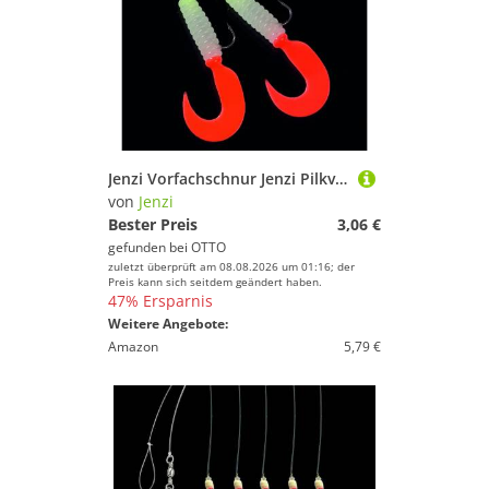
Jenzi Vorfachschnur Jenzi Pilkvorfach mit 2 Louminus Japan Rot Twistern
von
Jenzi
Bester Preis
3,06 €
gefunden bei
OTTO
zuletzt überprüft am 08.08.2026 um 01:16; der
Preis kann sich seitdem geändert haben.
47% Ersparnis
Weitere Angebote:
Amazon
5,79 €