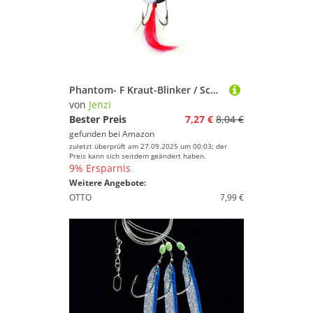
Phantom- F Kraut-Blinker / Schwarz-Silber 23g
von
Jenzi
Bester Preis
7,27 €
8,04 €
gefunden bei
Amazon
zuletzt überprüft am 27.09.2025 um 00:03; der
Preis kann sich seitdem geändert haben.
9% Ersparnis
Weitere Angebote:
OTTO
7,99 €