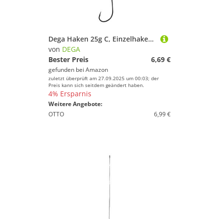
Dega Haken 25g C, Einzelhaken, Nadelspitze, Edelstahl, 1 Stück, Schwarz/silber, 5x19x1 cm, Forelle
von
DEGA
Bester Preis
6,69 €
gefunden bei
Amazon
zuletzt überprüft am 27.09.2025 um 00:03; der
Preis kann sich seitdem geändert haben.
4% Ersparnis
Weitere Angebote:
OTTO
6,99 €