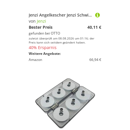
Jenzi Angelkescher Jenzi Schwimmender Setzkescher 6mm 50cm (1-St), Schwimmend, 4 großen Auftriebskörpern, Hochwertiges, fischschonendes und kräftiges Hexa-Mesh-Gewebe, Maschenweite ca. 6 mm, Material: 100 % Polyester
von
Jenzi
Bester Preis
40,11 €
gefunden bei
OTTO
zuletzt überprüft am 08.08.2026 um 01:16; der
Preis kann sich seitdem geändert haben.
40% Ersparnis
Weitere Angebote:
Amazon
66,94 €