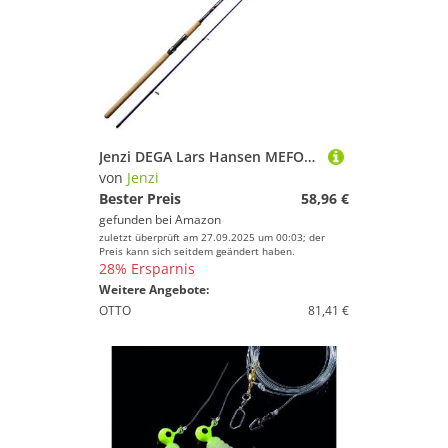
Jenzi DEGA Lars Hansen MEFO315 Angelrute zum Spinnen, Fiberglas, 7 Ringe, 298 g, Niedrig, 2.3-4.5 kg, Erwachsener
von
Jenzi
Bester Preis
58,96 €
gefunden bei
Amazon
zuletzt überprüft am 27.09.2025 um 00:03; der
Preis kann sich seitdem geändert haben.
28% Ersparnis
Weitere Angebote:
OTTO
81,41 €