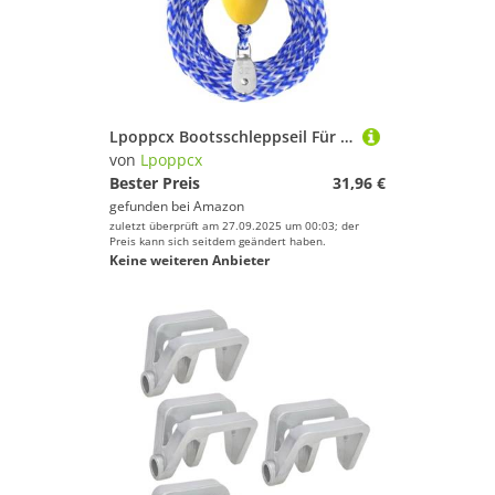
Lpoppcx Bootsschleppseil Für Tubing | 5 Meter Wasserskiseil Mit Schwimmball Und Haken,Robuster Gurt Mit Schwimmball Und Haken Für Sicherheit Bei Marine, Festmachen, Training, Surfen, Rennen,
von
Lpoppcx
Bester Preis
31,96 €
gefunden bei
Amazon
zuletzt überprüft am 27.09.2025 um 00:03; der
Preis kann sich seitdem geändert haben.
Keine weiteren Anbieter