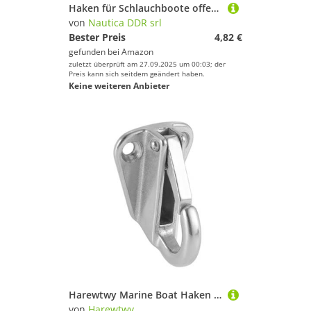
Haken für Schlauchboote offen - Befestigung Bootsabdeckungen - für elastisches Seil Ø 6-8-10 mm - Zubehör für Schlauchboot Boot Kajak Kanu (Grau RAL7046)
von
Nautica DDR srl
Bester Preis
4,82 €
gefunden bei
Amazon
zuletzt überprüft am 27.09.2025 um 00:03; der
Preis kann sich seitdem geändert haben.
Keine weiteren Anbieter
Harewtwy Marine Boat Haken Edelstahl Spring Snap Typ Abwehr Haken AufhäNger 1 STK
von
Harewtwy