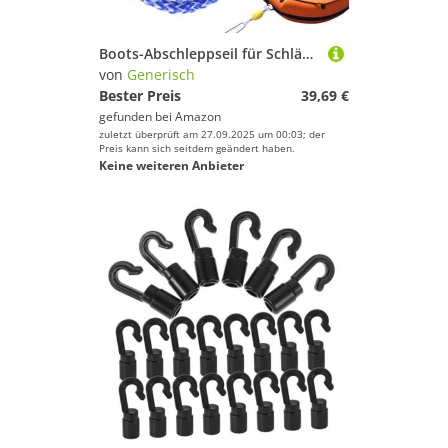
Boots-Abschleppseil für Schläuche, 4,8 m, schwimmendes Abschleppseil – Kajakgurt mit Schwimmerball und Haken, Sicherheit für Angeln, Rettung, See, Meer, Wassersport, Festmacher, Docking, Surfen
von
Generisch
Bester Preis
39,69 €
gefunden bei
Amazon
zuletzt überprüft am 27.09.2025 um 00:03; der
Preis kann sich seitdem geändert haben.
Keine weiteren Anbieter