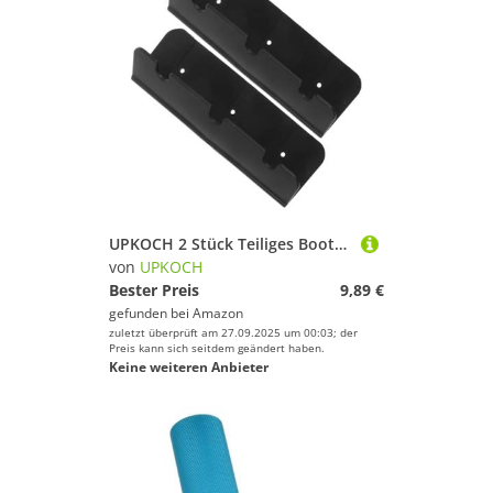
UPKOCH 2 Stück Teiliges Bootssitz Haken aus Robustem Kunststoff Einfache Montage Schwarzer Sitzhaken für Aufblasbare Boote Gummiboot Zubehör zur Sicheren Befestigung und Stabilisierung
von
UPKOCH
Bester Preis
9,89 €
gefunden bei
Amazon
zuletzt überprüft am 27.09.2025 um 00:03; der
Preis kann sich seitdem geändert haben.
Keine weiteren Anbieter