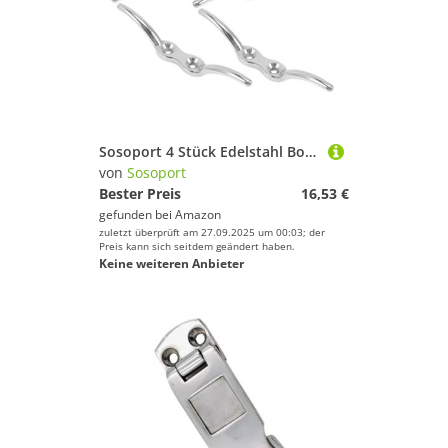
Sosoport 4 Stück Edelstahl Boot Seilklemme Haken Robuste Korrosionsbeständige Klampe für Fahnenmasten Jalousien und Bootstaue Präzise Verarbeitung für Sicheren Halt bei Wasser und
von
Sosoport
Bester Preis
16,53 €
gefunden bei
Amazon
zuletzt überprüft am 27.09.2025 um 00:03; der
Preis kann sich seitdem geändert haben.
Keine weiteren Anbieter