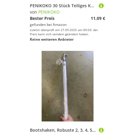
PENIKOKO 30 Stück Teiliges Kunststoff Bungee Haken mit Hoher Elastizität Robuste Bootszubehör Clips für Kajak und Kanu Langlebige Befestigungshaken für Bootsgebrauch Schwarz
von
PENIKOKO
Bester Preis
11,09 €
gefunden bei
Amazon
zuletzt überprüft am 27.09.2025 um 00:03; der
Preis kann sich seitdem geändert haben.
Keine weiteren Anbieter
Bootshaken, Robuste 2, 3, 4, 5, 6 m Lange Bootsstangen for Schieben und Ziehen Bootfahren, leichte Dockstange mit Haken aus Edelstahl 316(4m (13ft))