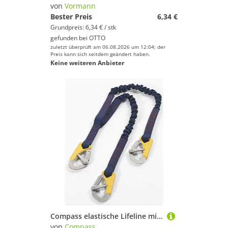
Persenninge
von
Vormann
Pumpen & Sanitäranlagen
Bester Preis
6,34 €
Grundpreis: 6,34 € / stk
Rettungswesten
gefunden bei
OTTO
Schiffkompasse
zuletzt überprüft am 06.08.2026 um 12:04; der
Preis kann sich seitdem geändert haben.
Schiffs-Bekleidung
Keine weiteren Anbieter
Sicherheitszubehör-Artikel
Signalhörner
Sitze für Boote
Steuerungsausrüstung
Wasserdichte Taschen
Marke
Geschlecht
Preis
Compass elastische Lifeline mit 3 Haken, Sicherheitsleine
% Sale
von
Compass