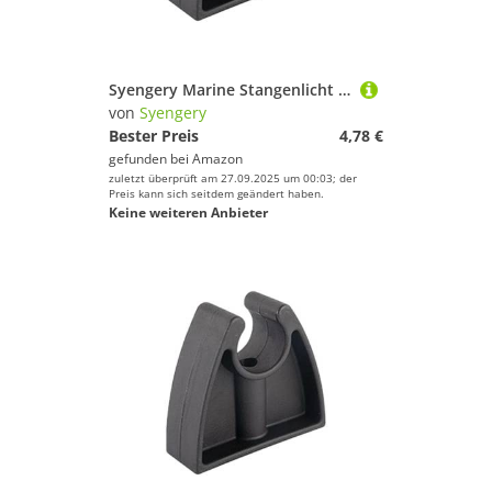
Syengery Marine Stangenlicht Aufbewahrungsklammern | Schwarz Boot Pole Light Halterung | Halter Für Haken Organisation Deck Wand Marine Schiff Dock Taschenlampe
von
Syengery
Bester Preis
4,78 €
gefunden bei
Amazon
zuletzt überprüft am 27.09.2025 um 00:03; der
Preis kann sich seitdem geändert haben.
Keine weiteren Anbieter