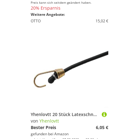
Preis kann sich seitdem geändert haben.
20% Ersparnis
Weitere Angebote:
OTTO
15,02 €
Yhenlovtt 20 Stück Latexschnur, strapazierfähig, elastisch, Bungee-Schnur, Haken, Gepäck, schwarz
von
Yhenlovtt
Bester Preis
6,05 €
gefunden bei
Amazon