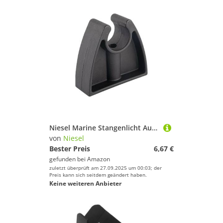
Niesel Marine Stangenlicht Aufbewahrungsklammern - Schwarz Boot Pole Light Halterung - Halter Für Haken Organisation Deck Wand Marine Schiff Dock Taschenlampe
von
Niesel
Bester Preis
6,67 €
gefunden bei
Amazon
zuletzt überprüft am 27.09.2025 um 00:03; der
Preis kann sich seitdem geändert haben.
Keine weiteren Anbieter