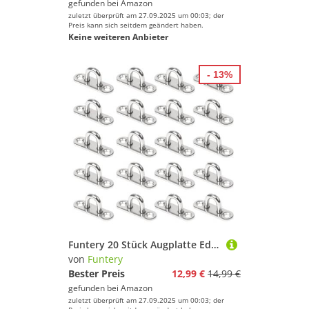
gefunden bei
Amazon
zuletzt überprüft am 27.09.2025 um 00:03; der
Preis kann sich seitdem geändert haben.
Keine weiteren Anbieter
- 13%
Funtery 20 Stück Augplatte Edelstahl, M5 304 Edelstahl Decksplatte Augplatte mit Öse Befestigungshaken Edelstahl ösen Decksplatte Augplatten zum Aufhängen ösenplatte u-Haken von Gegenständen
von
Funtery
Bester Preis
12,99 €
14,99 €
gefunden bei
Amazon
zuletzt überprüft am 27.09.2025 um 00:03; der