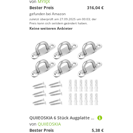
von
MYXJX
Bester Preis
316,04 €
gefunden bei
Amazon
zuletzt überprüft am 27.09.2025 um 00:03; der
Preis kann sich seitdem geändert haben.
Keine weiteren Anbieter
QUIIEOSKIA 6 Stück Augplatte Edelstahl, 304 Edelstahl Deckenhaken, Heavy Duty Eyelet Pad, U-Haken, Haken und Schleife mit Schrauben für Wand-Deckenhaken
von
QUIIEOSKIA
Bester Preis
5,38 €