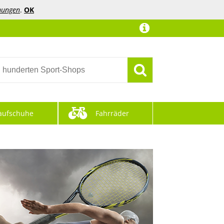
mungen
.
OK
aufschuhe
Fahrräder