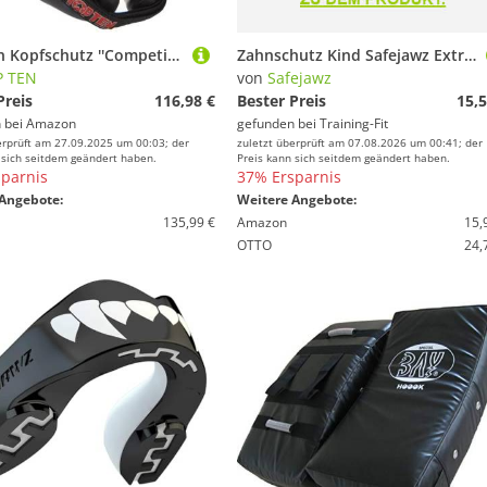
TOP Ten Kopfschutz ''Competition Fight'' L schwarz
Zahnschutz Kind Safejawz Extro-series Goldie
P TEN
von
Safejawz
Preis
116,98 €
Bester Preis
15,5
 bei
Amazon
gefunden bei
Training-Fit
erprüft am 27.09.2025 um 00:03; der
zuletzt überprüft am 07.08.2026 um 00:41; der
 sich seitdem geändert haben.
Preis kann sich seitdem geändert haben.
parnis
37% Ersparnis
Angebote:
Weitere Angebote:
135,99 €
Amazon
15,
OTTO
24,