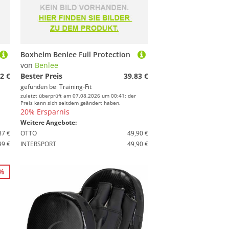
Boxhelm Benlee Full Protection
von
Benlee
2 €
Bester Preis
39,83 €
gefunden bei
Training-Fit
zuletzt überprüft am 07.08.2026 um 00:41; der
Preis kann sich seitdem geändert haben.
20% Ersparnis
Weitere Angebote:
87 €
OTTO
49,90 €
99 €
INTERSPORT
49,90 €
5%