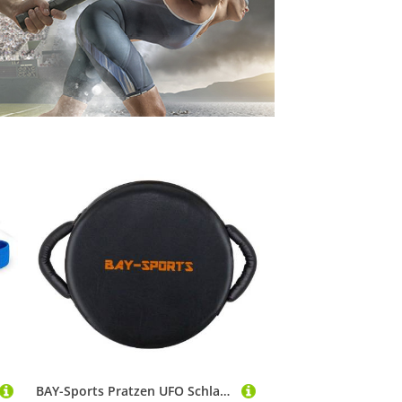
BAY-Sports Pratzen UFO Schlagpolster Rund mit Griffen schwarz/orange, Schlagkissen 34 x 13 cm, Kickboxen, Karate, MMA, Krav Maga