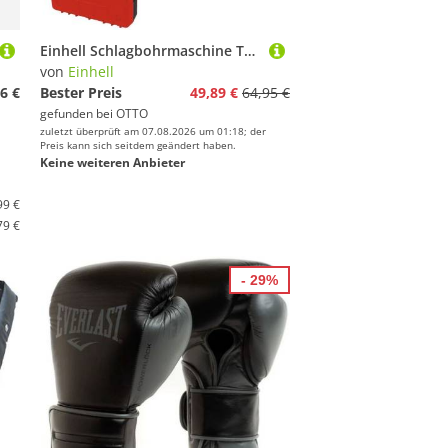
Einhell Schlagbohrmaschine TC-ID 720/1 E Kit, (Set, 3-tlg), inkl. Koffer für universelle Aufbewahrung von Werkzeug und Zubehör
von
Einhell
6 €
Bester Preis
49,89 €
64,95 €
gefunden bei
OTTO
zuletzt überprüft am 07.08.2026 um 01:18; der
Preis kann sich seitdem geändert haben.
Keine weiteren Anbieter
99 €
79 €
- 29%