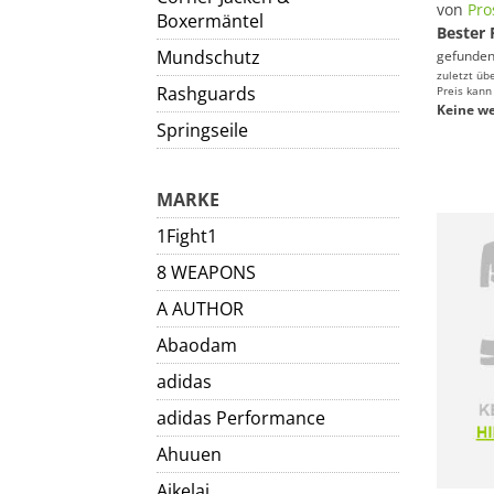
von
Pro
Boxermäntel
Bester 
Mundschutz
gefunden
zuletzt üb
Rashguards
Preis kann
Keine we
Springseile
MARKE
1Fight1
8 WEAPONS
A AUTHOR
Abaodam
adidas
adidas Performance
Ahuuen
Aikelai