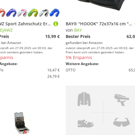
SAFEJAWZ Sport Zahnschutz Erwachsene und Kinder Sport Mundschutz Für alle Vollkontakt-Sportarten einschließlich Rugby, MMA, Kampfsport, Kickboxen, Judo, Hockey & Boxe
BAY® "HOOOK" 72x37x16 cm ""doppelschichtiges"" Schlagpolster, GROSS, Schlagkissen, Trittkissen, Kickpolster, Pratze Pratzen Bodyshield Kickboxen Thaiboxen Muay Thai K1 MMA Karate schwarz krumm gekrümmt grosses 70 65 75
FEJAWZ
von
BAY
Preis
15,99 €
Bester Preis
62,0
 bei
Amazon
gefunden bei
Amazon
erprüft am 27.09.2025 um 00:03; der
zuletzt überprüft am 27.09.2025 um 00:03; der
 sich seitdem geändert haben.
Preis kann sich seitdem geändert haben.
parnis
5% Ersparnis
Angebote:
Weitere Angebote:
Fit
16,47 €
OTTO
65,
24,79 €