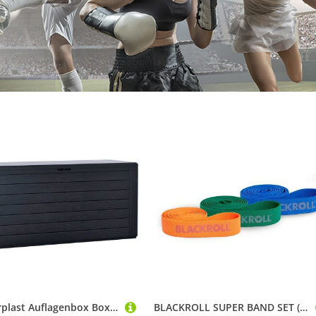
Prosperplast Auflagenbox Boxe Board (OTTOs Choice), BxTxH: 117x44x55 cm
BLACKROLL SUPER BAND SET (3 Stärken) | A001154