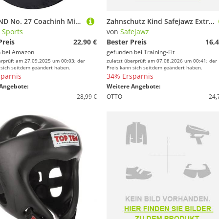
Bay RUND No. 27 Coachinh Mitt 27 x 27 x 8 cm schwarz/orange Leder PU Schlagpolster, Schlagkissen, Pratze Pratzen Bodyshield Kickboxen Thaiboxen Muay Thai
Zahnschutz Kind Safejawz Extro-series Ice
 Sports
von
Safejawz
Preis
22,90 €
Bester Preis
16,4
 bei
Amazon
gefunden bei
Training-Fit
erprüft am 27.09.2025 um 00:03; der
zuletzt überprüft am 07.08.2026 um 00:41; der
 sich seitdem geändert haben.
Preis kann sich seitdem geändert haben.
parnis
34% Ersparnis
Angebote:
Weitere Angebote:
28,99 €
OTTO
24,