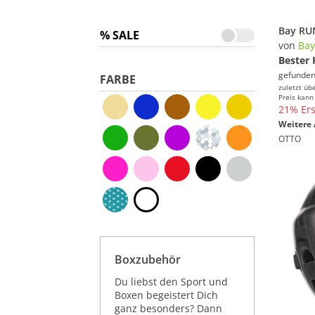
% SALE
von
Bay
Bester 
gefunden
FARBE
zuletzt üb
Preis kann
21% Ers
Weitere 
OTTO
Boxzubehör
Du liebst den Sport und
Boxen begeistert Dich
ganz besonders? Dann