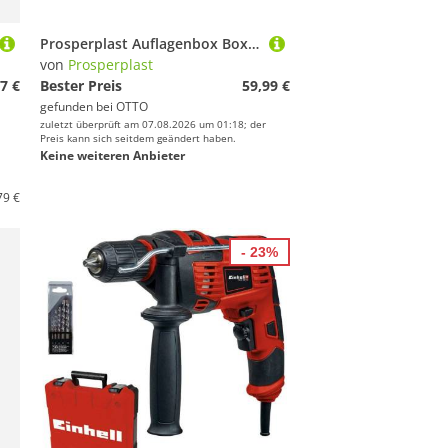
Prosperplast Auflagenbox Boxe Board (Aufbewahrungsbox, OTTOs Choice), BxTxH: 117x47x60 cm, aus Kunststoff
von
Prosperplast
7 €
Bester Preis
59,99 €
gefunden bei
OTTO
zuletzt überprüft am 07.08.2026 um 01:18; der
Preis kann sich seitdem geändert haben.
Keine weiteren Anbieter
79 €
- 23%