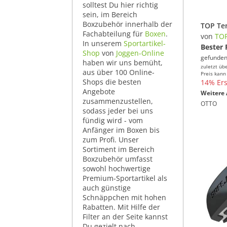
solltest Du hier richtig
sein, im Bereich
Boxzubehör innerhalb der
Fachabteilung für
Boxen
.
von
TO
In unserem
Sportartikel-
Bester 
Shop
von
Joggen-Online
gefunden
haben wir uns bemüht,
zuletzt üb
aus über 100 Online-
Preis kann
Shops die besten
14% Ers
Angebote
Weitere 
zusammenzustellen,
OTTO
sodass jeder bei uns
fündig wird - vom
Anfänger im Boxen bis
zum Profi. Unser
Sortiment im Bereich
Boxzubehör umfasst
sowohl hochwertige
Premium-Sportartikel als
auch günstige
Schnäppchen mit hohen
Rabatten. Mit Hilfe der
Filter an der Seite kannst
Du gezielt nach