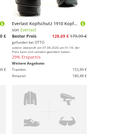
Everlast Kopfschutz 1910 Kopfschutz
von
Everlast
0 €
Bester Preis
128,69 €
179,99 €
gefunden bei
OTTO
zuletzt überprüft am 07.08.2026 um 01:18; der
Preis kann sich seitdem geändert haben.
29% Ersparnis
Weitere Angebote:
00 €
TrainInn
153,99 €
Amazon
180,48 €