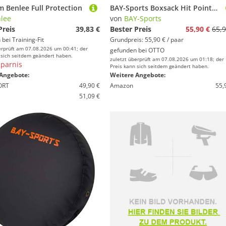
 Benlee Full Protection
BAY-Sports Boxsack Hit Pointer 2 in 1 Pratzen Schlagpolster Schlagkissen Handpratzen Trainerpratzen Boxhandschuhe (Universal einsetzbar, 1 Paar), Für Boxen, Kickboxen, Krav Maga, Kampfsport, Thaiboxen, Muay Thai, MMA usw
lee
von
BAY-Sports
Preis
39,83 €
Bester Preis
55,90 €
65,9
 bei
Training-Fit
Grundpreis: 55,90 € / paar
erprüft am 07.08.2026 um 00:41; der
gefunden bei
OTTO
 sich seitdem geändert haben.
zuletzt überprüft am 07.08.2026 um 01:18; der
parnis
Preis kann sich seitdem geändert haben.
Angebote:
Weitere Angebote:
ORT
49,90 €
Amazon
55,
51,09 €