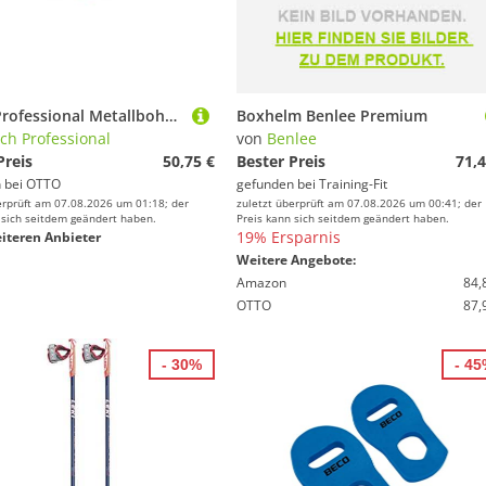
Bosch Professional Metallbohrer Bosch Metallbohrer-Set HSS-Co (Cobalt-Legierung), ProBox 19-teilig DIN
Boxhelm Benlee Premium
ch Professional
von
Benlee
Preis
50,75 €
Bester Preis
71,4
 bei
OTTO
gefunden bei
Training-Fit
erprüft am 07.08.2026 um 01:18; der
zuletzt überprüft am 07.08.2026 um 00:41; der
 sich seitdem geändert haben.
Preis kann sich seitdem geändert haben.
19% Ersparnis
iteren Anbieter
Weitere Angebote:
Amazon
84,
OTTO
87,
- 30%
- 4