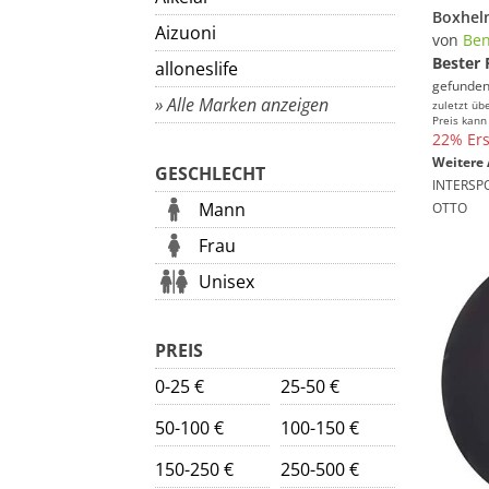
Boxhelm
Aizuoni
von
Ben
Bester 
alloneslife
gefunden
» Alle Marken anzeigen
zuletzt üb
Preis kann
22% Ers
Weitere 
GESCHLECHT
INTERSP
Mann
OTTO
Frau
Unisex
PREIS
0-25 €
25-50 €
50-100 €
100-150 €
150-250 €
250-500 €