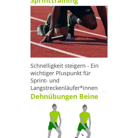
Sprinttraining
menschliche Körper 22 Stück. Aus ihnen kann er alle 
benötigten körpereigenen Eiweiße herstellen. Neun 
davon, die essenziellen Aminosäuren, kann der
Schnelligkeit steigern - Ein
wichtiger Pluspunkt für
Sprint- und
Langstreckenläufer*innen
Dehnübungen Beine