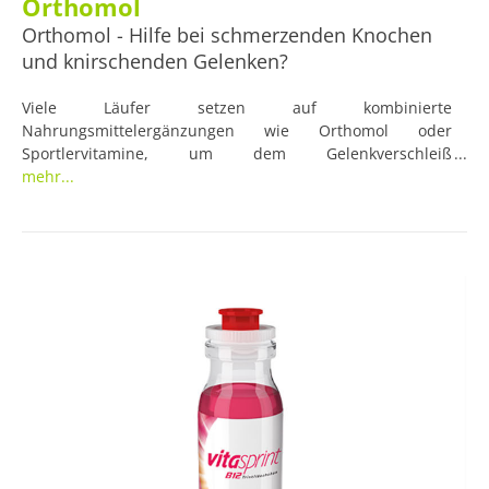
Orthomol
Orthomol - Hilfe bei schmerzenden Knochen
und knirschenden Gelenken?
Viele Läufer setzen auf kombinierte
Nahrungsmittelergänzungen wie Orthomol oder
Sportlervitamine, um dem Gelenkverschleiß
entgegenzuwirken oder bereits vorhandene Beschwerden
mehr...
zu lindern. Schmerzen in Füßen, Knöcheln, Knien oder
Hüften kennt fast jeder Sportler, der älter als 25 Jahre ist.
Nach einem anstrengenden Lauf können sich auch
gesunde Gelenke steif oder geschwollen anfühlen, auf
langen Strecken werden auch junge Knochen irgendwann
schwer wie Blei.