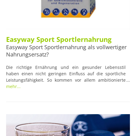
Easyway Sport Sportlernahrung
Easyway Sport Sportlernahrung als vollwertiger
Nahrungsersatz?
Die richtige Ernährung und ein gesunder Lebensstil
haben einen nicht geringen Einfluss auf die sportliche
Leistungsfähigkeit. So kommen vor allem ambitionierte
Ausdauersportler nicht drumherum, sich intensiv mit
mehr...
allen Themen rund um seine Ernährung und Gesundheit
zu beschäftigen.