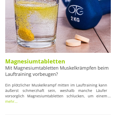
Magnesiumtabletten
Mit Magnesiumtabletten Muskelkrämpfen beim
Lauftraining vorbeugen?
Ein plötzlicher Muskelkrampf mitten im Lauftraining kann
äußerst schmerzhaft sein, weshalb manche Läufer
vorsorglich Magnesiumtabletten schlucken, um einem
Mangel an diesem wichtigen Mineralstoff vorzubeugen.
mehr...