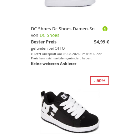
Deinem Sport.
DC Shoes
Geschlecht
DC Shoes Dc Shoes Damen-Sneakers Schwarz DC SHOES-EO-COURT GRAFFIK PLATFORM DC0 Sneaker
von
DC Shoes
Preis
Bester Preis
54,99 €
gefunden bei
OTTO
% Sale
zuletzt überprüft am 08.08.2026 um 01:16; der
Preis kann sich seitdem geändert haben.
Keine weiteren Anbieter
Farbe
- 50%