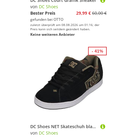
DC Shoes Court Graffik Sneaker
von
DC Shoes
Bester Preis
29,99 €
60,00 €
gefunden bei
OTTO
zuletzt überprüft am 08.08.2026 um 01:16; der
Preis kann sich seitdem geändert haben.
Keine weiteren Anbieter
- 41%
DC Shoes NET Skateschuh black green black
von
DC Shoes