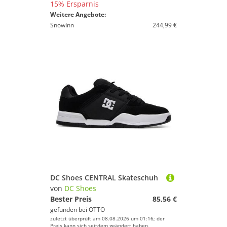
15% Ersparnis
Weitere Angebote:
SnowInn
244,99 €
DC Shoes CENTRAL Skateschuh
von
DC Shoes
Bester Preis
85,56 €
gefunden bei
OTTO
zuletzt überprüft am 08.08.2026 um 01:16; der
Preis kann sich seitdem geändert haben.