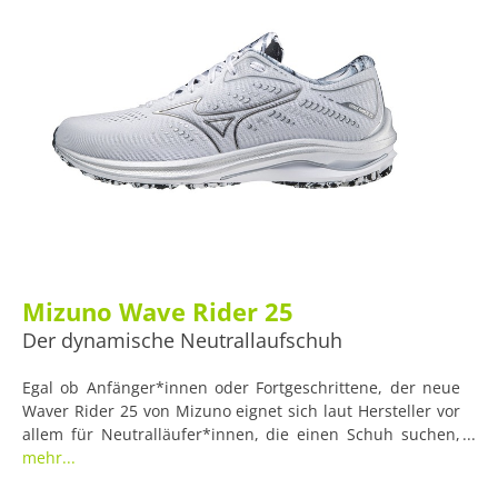
Mizuno Wave Rider 25
Der dynamische Neutrallaufschuh
Egal ob Anfänger*innen oder Fortgeschrittene, der neue
Waver Rider 25 von Mizuno eignet sich laut Hersteller vor
allem für Neutralläufer*innen, die einen Schuh suchen,
der bei jedem Schritt ein dynamisches Gefühl vermittelt.
mehr...
Ausgestattet mit speziellen Lauftechnologien wie der