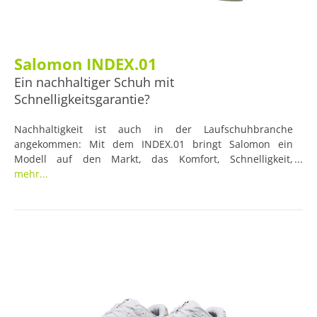
Salomon INDEX.01
Ein nachhaltiger Schuh mit
Schnelligkeitsgarantie?
Nachhaltigkeit ist auch in der Laufschuhbranche
angekommen: Mit dem INDEX.01 bringt Salomon ein
Modell auf den Markt, das Komfort, Schnelligkeit,
Langlebigkeit und Recyclebarkeit in sich vereinen soll. Die
mehr...
einzelnen Materialien lassen sich dabei einfach
voneinander getrennt entsorgen. Daneben wurden bei
der Herstellung Anteile von recycletem Plastik verwendet.
Welche Reize der Schuh neben seiner umweltbewussten
Denke noch mitbringt, sollte uns der Test verraten.