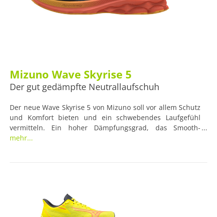
Mizuno Wave Skyrise 5
Der gut gedämpfte Neutrallaufschuh
Der neue Wave Skyrise 5 von Mizuno soll vor allem Schutz
und Komfort bieten und ein schwebendes Laufgefühl
vermitteln. Ein hoher Dämpfungsgrad, das Smooth-
Stretch-Woven-Obermaterial sowie verschiedene
mehr...
Technologien wie MIZUNO ENERZY und MIZUNO WAVE
sollen dabei helfen.