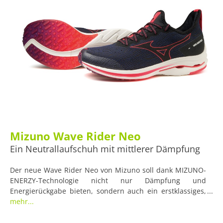
Mizuno Wave Rider Neo
Ein Neutrallaufschuh mit mittlerer Dämpfung
Der neue Wave Rider Neo von Mizuno soll dank MIZUNO-
ENERZY-Technologie nicht nur Dämpfung und
Energierückgabe bieten, sondern auch ein erstklassiges,
weiches und sehr dynamisches Laufgefühl verleihen. Die
mehr...
eingesetzte Mizuno Foam Wave sorge außerdem für
Stabilität und sanfte Übergänge für High-Performance-