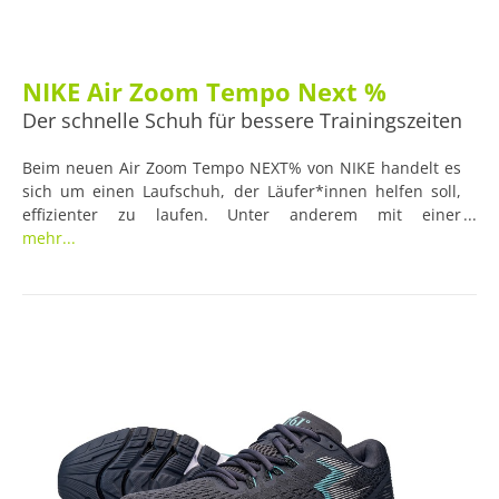
NIKE Air Zoom Tempo Next %
Der schnelle Schuh für bessere Trainingszeiten
Beim neuen Air Zoom Tempo NEXT% von NIKE handelt es
sich um einen Laufschuh, der Läufer*innen helfen soll,
effizienter zu laufen. Unter anderem mit einer
ausgeprägten Energierückgewinnung soll er für
mehr...
verbesserte Trainingslaufzeiten sorgen und eine Brücke
zwischen dem Alltagstraining und Wettkampfläufen
schlagen.