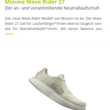
Mizuno Wave Rider 27
Der an- und vorantreibende Neutrallaufschuh
Das neue Wave-Rider-Modell von Mizuno ist da: Der Wave
Rider 27 soll für Laufanfänger*innen ebenso tauglich sein
wie für Marathonläufer*innen. Mit seiner Balance aus
Stabilität und Antriebskraft, soll er Energie
mehr...
zurückgewinnen, den Fuß nach vorn treiben und dabei
komfortabel dämpfen. Ob er seinen Ansprüchen gerecht
wird, haben wir getestet.