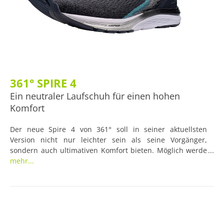
361° SPIRE 4
Ein neutraler Laufschuh für einen hohen
Komfort
Der neue Spire 4 von 361° soll in seiner aktuellsten
Version nicht nur leichter sein als seine Vorgänger,
sondern auch ultimativen Komfort bieten. Möglich werde
dies durch ein neues Zwischensohlenmaterial, das ein
mehr...
angenehmes Tragegefühl und eine gute Dämpfung
garantiere. Daneben soll die Morphit-Konstruktion u. a.
mehr Stabilität ermöglichen, während das überarbeitete
Obermaterial vor allem die Atmungsaktivität verbessere.