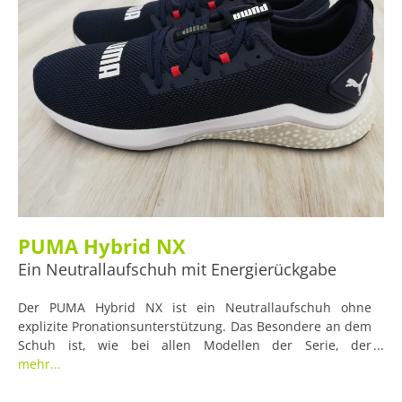
PUMA Hybrid NX
Ein Neutrallaufschuh mit Energierückgabe
Der PUMA Hybrid NX ist ein Neutrallaufschuh ohne
explizite Pronationsunterstützung. Das Besondere an dem
Schuh ist, wie bei allen Modellen der Serie, der
namensgebende Hybridschaum in der Zwischensohle. Er
mehr...
stellt eine Verbindung aus „IGNITE“-Schaum und „NRGY“-
Kugeln dar, die eine zuverlässige Dämpfung bei