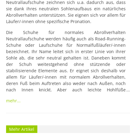
Neutrallaufschuhe zeichnen sich u.a. dadurch aus, dass 
sie dank ihres neutralen Sohlenaufbaus ein natürliches 
Abrollverhalten unterstützen. Sie eignen sich vor allem für 
Läufer/-innen ohne spezifische Pronation.
Die Schuhe für normales Abrollverhalten 
Neutrallaufschuhe werden häufig auch als Road-Running-
Schuhe oder Laufschuhe für Normalfußläufer/-innen 
bezeichnet. Ihr Name leitet sich in erster Linie von ihrer 
Sohle ab, die sehr neutral gehalten ist. Daneben kommt 
der Schuh weitestgehend ohne stützende oder 
stabilisierende Elemente aus. Er eignet sich deshalb vor 
allem für Läufer/-innen mit normalem Abrollverhalten, 
deren Fuß beim Auftreten also weder nach Außen, noch 
nach Innen knickt. Aber auch leichte Hohlfüße 
(Supination) kommen mit Modellen dieser Art gut zurecht. 
mehr...
Variierende Modelle lassen einen vielseitigen Einsatz zu 
Das Gewicht der laufenden Person spielt bei 
Neutrallaufschuhen eine eher untergeordnete Rolle. Da 
es sowohl
Mehr Artikel