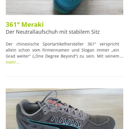
361° Meraki
Der Neutrallaufschuh mit stabilem Sitz
Der chinesische Sportartikelhersteller 361° verspricht
allein schon vom Firmennamen und Slogan immer „ein
Grad weiter“ („One Degree Beyond“) zu sein. Mit seinem
Neutrallaufschuhmodell Meraki versucht er, genau das zu
mehr...
beweisen. Eine Vielzahl an Technologien und
vielversprechenden Eigenschaften sollen den Schuh zu
einem optimalen Begleiter machen. Besonders die vom
Namen her spannungserzeugenden „Qu!ck“-Technologien
und ihre Auswirkungen auf den Lauf haben unser
Interesse geweckt, weshalb wir den Meraki hier einmal
getestet haben.