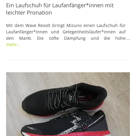
Ein Laufschuh für Laufanfänger*innen mit
leichter Pronation
Mit dem Wave Revolt bringt Mizuno einen Laufschuh für
Laufanfänger*innen und Gelegenheitsläufer*innen auf
den Markt. Die softe Dämpfung und die hohe
Energierückgabe verdanke das Modell der neuen
mehr...
Technologie MIZUNO ENERZY, welche in die
Zwischensohle integriert ist. Die Mizuno Foam Wave gebe
Läufer*innen zudem die nötige Stabilität, während das
Obermaterial für ein angenehmes Fußklima sorgen soll.