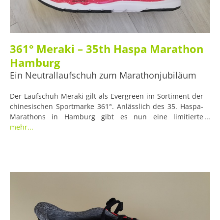
361° Meraki – 35th Haspa Marathon
Hamburg
Ein Neutrallaufschuh zum Marathonjubiläum
Der Laufschuh Meraki gilt als Evergreen im Sortiment der
chinesischen Sportmarke 361°. Anlässlich des 35. Haspa-
Marathons in Hamburg gibt es nun eine limitierte
Sonderauflage, die aufgrund der seit 2019 bestehenden
mehr...
Partnerschaft zwischen dem Event und der Marke
zustande kam. Wir hatten den Meraki bereits früher im
Test und wollten nun wissen, wie er sich bei der
Vorbereitung auf den Marathon macht*.