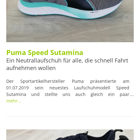
Puma Speed Sutamina
Ein Neutrallaufschuh für alle, die schnell Fahrt
aufnehmen wollen
Der Sportartikelhersteller Puma präsentierte am
01.07.2019 sein neuestes Laufschuhmodell Speed
Sutamina und stellte uns auch gleich ein paar
Testexemplare davon zur Verfügung. Der Schuh soll durch
mehr...
eine ganze Reihe Eigenschaften überzeugen, die das
Lauftraining noch schneller werden lassen sollen. Was
das für Eigenschaften sind und ob sie sich auch im
Praxistest beweisen können, das haben wir hier in
unserem Testbericht einmal genauer beleuchtet.