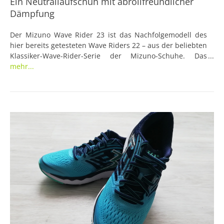
Ein Neutrallaufschuh mit abrollfreundlicher
Dämpfung
Der Mizuno Wave Rider 23 ist das Nachfolgemodell des
hier bereits getesteten Wave Riders 22 – aus der beliebten
Klassiker-Wave-Rider-Serie der Mizuno-Schuhe. Das
knallblaue Design des Modells, das uns zur Verfügung
mehr...
stand, ist schon mal eines der auffälligsten Updates. Mit
welchen Neuerungen konnte der Neutrallaufschuh Wave
Rider 23 aber noch überzeugen?