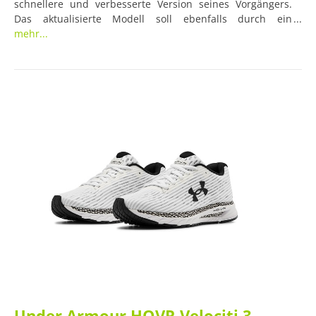
schnellere und verbesserte Version seines Vorgängers.
Das aktualisierte Modell soll ebenfalls durch ein
ultraleichtes und bequemes Tragegefühl sowie durch
mehr...
einmalige Energierückgewinnung bestechen. Daneben
ermöglicht ein im Schuh eingebauter Bluetooth-Sensor
eine Laufanalyse samt datengesteuertem Coaching.
Under Armour HOVR Velociti 3