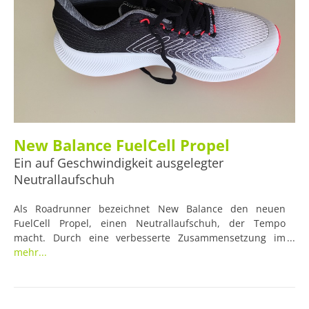
New Balance FuelCell Propel
Ein auf Geschwindigkeit ausgelegter
Neutrallaufschuh
Als Roadrunner bezeichnet New Balance den neuen
FuelCell Propel, einen Neutrallaufschuh, der Tempo
macht. Durch eine verbesserte Zusammensetzung im
Material habe das Modell einen höheren Rückprall und
mehr...
eine schnelle Energierückgabe, weswegen er höchsten
Vortrieb und eine hohe Geschwindigkeit biete.