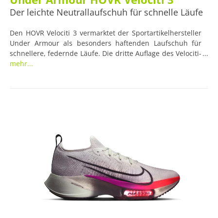
Der leichte Neutrallaufschuh für schnelle Läufe
Den HOVR Velociti 3 vermarktet der Sportartikelhersteller
Under Armour als besonders haftenden Laufschuh für
schnellere, federnde Läufe. Die dritte Auflage des Velociti-
Modells soll neben einem ultraleichten Tragegefühl und
mehr...
der technologiebedingten Energierückgewinnung vor
allem ein geringes Gewicht und damit Tempo bieten. Ein
im Schuh eingebautem Bluetooth-Sensor ermöglicht dank
Kompatibilität mit der MapMyRun™-App ein
datengesteuertes, personalisiertes Coaching.