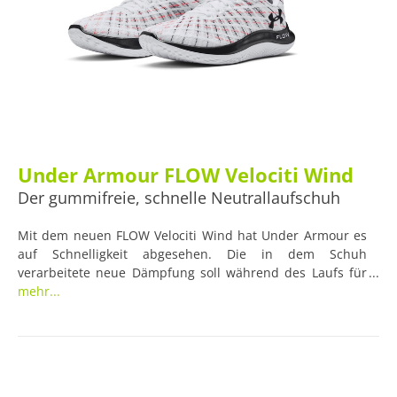
Under Armour FLOW Velociti Wind
Der gummifreie, schnelle Neutrallaufschuh
Mit dem neuen FLOW Velociti Wind hat Under Armour es
auf Schnelligkeit abgesehen. Die in dem Schuh
verarbeitete neue Dämpfung soll während des Laufs für
ein bodennahes, griffiges Geschwindigkeitsgefühl sorgen.
mehr...
Daneben sei der Schuh extra leicht, strapazierfähig und
gummifrei. Vor allem Letzteres ermögliche eine besondere
Bodenhaftung, die Läufer*innen in ihrem Tempo
unterstütze.