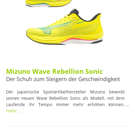
Mizuno Wave Rebellion Sonic
Der Schuh zum Steigern der Geschwindigkeit
Der japanische Sportartikelhersteller Mizuno bewirbt
seinen neuen Wave Rebellion Sonic als Modell, mit dem
Laufende ihr Tempo immer mehr erhöhen können.
Technologien wie der Mizuno Enerzy Foam und die
mehr...
Mizuno Wave Plate sollen zur Verbesserung der
Energierückgabe beitragen und gleichzeitig für Stabilität
und Dämpfung sorgen.