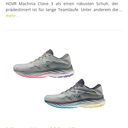
HOVR Machina Clone 3 als einen robusten Schuh, der
prädestiniert ist für lange Teamläufe. Unter anderem die
ultra federnde Under Armour HOVR™-Dämpfung sowie
mehr...
die Kombination aus Karbon-und aufgeschäumtem
Gummi in der Außensohle sollen Läufer*innen an
Wettkampftagen unaufhaltbar machen.