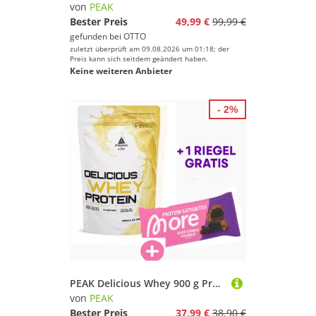
von
PEAK
Bester Preis
49,99 €
99,99 €
gefunden bei
OTTO
zuletzt überprüft am 09.08.2026 um 01:18; der
Preis kann sich seitdem geändert haben.
Keine weiteren Anbieter
- 2%
PEAK Delicious Whey 900 g Protein Eiweiß + 1 MORE NUTRITION RIEGEL GRATIS Pulver, 1 er Packung à 900 g, hoher Proteingehalt
von
PEAK
Bester Preis
37,99 €
38,90 €