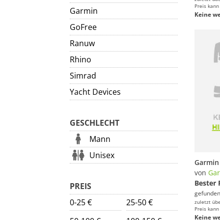
Preis kann
Garmin
Keine we
GoFree
Ranuw
Rhino
Simrad
Yacht Devices
GESCHLECHT
Mann
Unisex
von
Ga
Bester 
PREIS
gefunden
0-25 €
25-50 €
zuletzt üb
Preis kann
Keine we