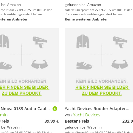
 bei
Amazon
gefunden bei
Amazon
erprüft am 27.09.2025 um 00:04; der
zuletzt überprüft am 27.09.2025 um 00:04; der
 sich seitdem geändert haben.
Preis kann sich seitdem geändert haben.
iteren Anbieter
Keine weiteren Anbieter
Garmin Nmea 0183 Audio Cable Schwarz
Yacht Devices Rudder Adapter Silber
rmin
von
Yacht Devices
Preis
39,99 €
Bester Preis
232,9
 bei
WaveInn
gefunden bei
WaveInn
erprüft am 09.08.2026 um 00:22; der
zuletzt überprüft am 09.08.2026 um 00:22; der