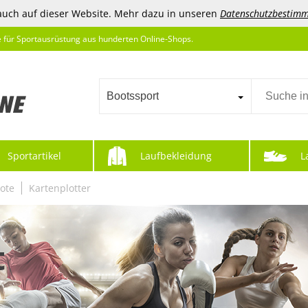
auch auf dieser Website. Mehr dazu in unseren
Datenschutzbestim
e für Sportausrüstung aus hunderten Online-Shops.
Bootssport
Sportartikel
Laufbekleidung
L
oote
Kartenplotter
t