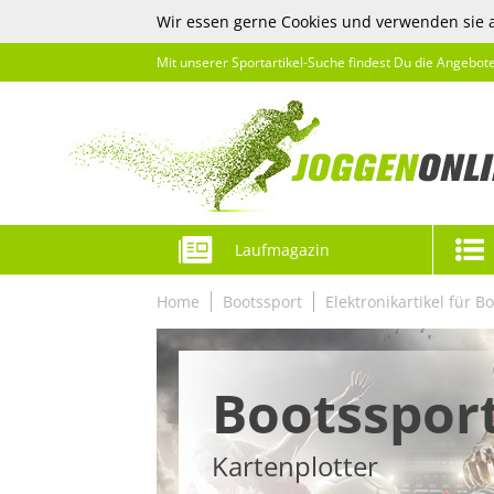
Wir essen gerne Cookies und verwenden sie 
Mit unserer Sportartikel-Suche findest Du die Angebot
Laufmagazin
Home
Bootssport
Elektronikartikel für B
Bootsspor
Kartenplotter