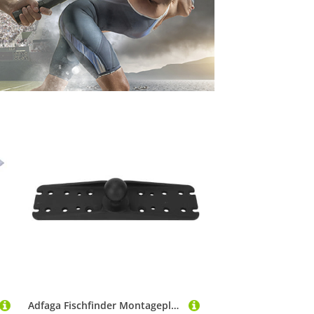
Adfaga Fischfinder Montageplatte Universal Aluminiumlegierung Marine Pulverbeschichtete 1,5 -Zoll -Ballmontage für GPS -Plotter Fischfinder und Bootselektronik langlebiger Salzwass