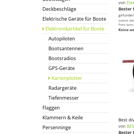
von
Eie
Deckbeschläge
Bester 
gefunden
Elektrische Geräte für Boote
zuletzt üb
Preis kann
Elektronikartikel für Boote
Keine we
Autopiloten
Bootsantennen
Bootsradios
GPS-Geräte
Kartenplotter
Radargeräte
Tiefenmesser
Flaggen
Klammern & Keile
von
BES
Persenninge
Bester 