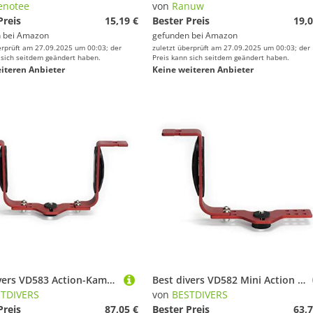
enotee
von
Ranuw
Preis
15,19 €
Bester Preis
19,0
 bei
Amazon
gefunden bei
Amazon
erprüft am 27.09.2025 um 00:03; der
zuletzt überprüft am 27.09.2025 um 00:03; der
 sich seitdem geändert haben.
Preis kann sich seitdem geändert haben.
iteren Anbieter
Keine weiteren Anbieter
Best divers VD583 Action-Kamera-Halterung, Zwei Arme Unisex - Erwachsene, rot, Einheitsgröße
Best divers VD582 Mini Action Kamera Verstellbar, EIN Arm Unisex - Erwachsene, Rot, Einheitsgröße
TDIVERS
von
BESTDIVERS
Preis
87,05 €
Bester Preis
63,7