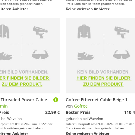
 sich seitdem geändert haben.
Preis kann sich seitdem geändert haben.
iteren Anbieter
Keine weiteren Anbieter
Garmin Threaded Power Cable 4 Pin Schwarz
Gofree Ethernet Cable Beige 15.2 m (50 ft)
rmin
von
Gofree
Preis
22,99 €
Bester Preis
110,4
 bei
WaveInn
gefunden bei
WaveInn
erprüft am 09.08.2026 um 00:22; der
zuletzt überprüft am 09.08.2026 um 00:22; der
 sich seitdem geändert haben.
Preis kann sich seitdem geändert haben.
iteren Anbieter
Keine weiteren Anbieter