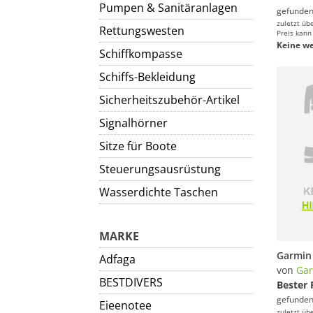
Pumpen & Sanitäranlagen
gefunden
zuletzt üb
Rettungswesten
Preis kann
Keine we
Schiffkompasse
Schiffs-Bekleidung
Sicherheitszubehör-Artikel
Signalhörner
Sitze für Boote
Steuerungsausrüstung
Wasserdichte Taschen
MARKE
Adfaga
von
Ga
BESTDIVERS
Bester 
gefunden
Eieenotee
zuletzt üb