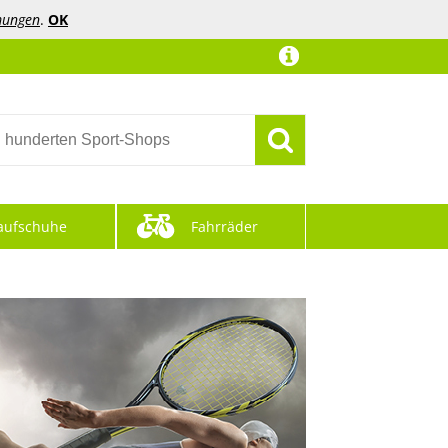
mungen
.
OK
aufschuhe
Fahrräder