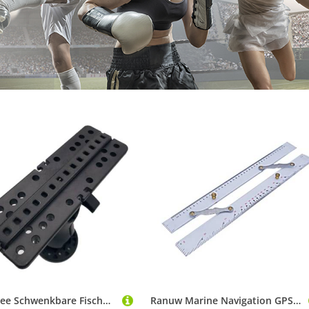
Eieenotee Schwenkbare Fischfinder-Halterung, 360 Grad, GPS-Navigations-Fischfinder-Halterung für Marineboot-Kajak, Kajak-Zubehör
Ranuw Marine Navigation GPS Plotter Parallellineal für Boot Meeresdiagramm Messteiler Marine Navigation GPS Plotter Parallellineal aus Polyvinylchlorid (PVC) mit Korrosionsbeständigkeit