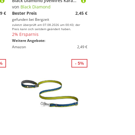
Black Diamond JiveWires Karabiner
von
Black Diamond
9 €
Bester Preis
2,45 €
gefunden bei
Bergzeit
zuletzt überprüft am 07.08.2026 um 00:43; der
Preis kann sich seitdem geändert haben.
2% Ersparnis
Weitere Angebote:
Amazon
2,49 €
2%
- 5%