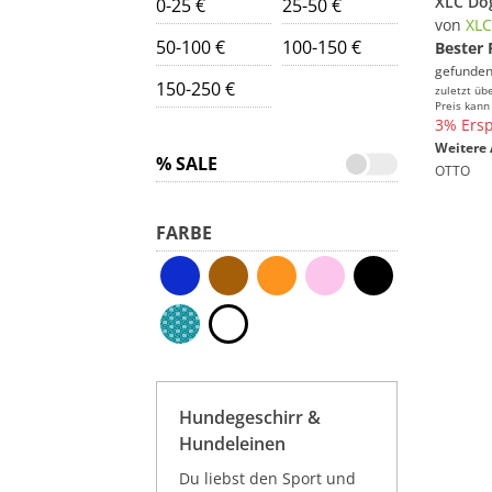
0-25 €
25-50 €
von
XLC
50-100 €
100-150 €
Bester 
gefunden
150-250 €
zuletzt üb
Preis kann
3% Ersp
Weitere 
% SALE
OTTO
FARBE
Hundegeschirr &
Hundeleinen
Du liebst den Sport und