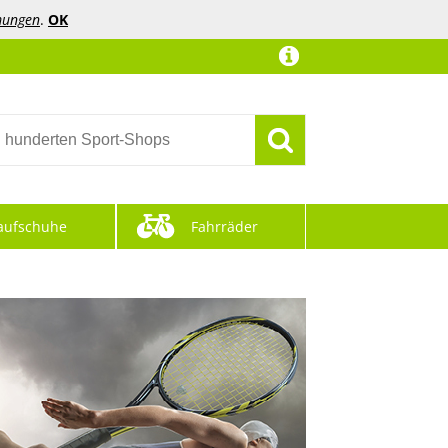
mungen
.
OK
aufschuhe
Fahrräder