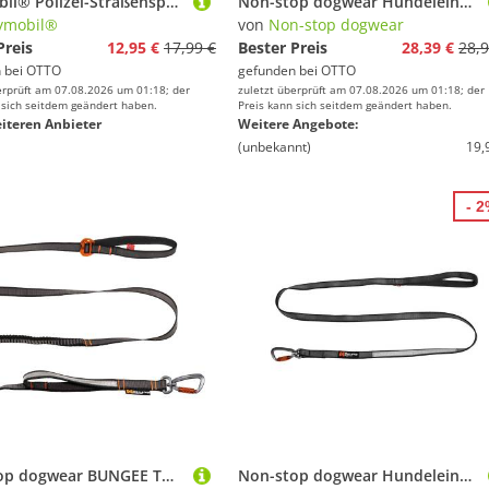
Playmobil® Polizei-Straßensperre (6878), My Action Heroes Konstruktions-Spielset, (48 St), Made in Germany
Non-stop dogwear Hundeleine Hundeleine Move Leash grün
ymobil®
von
Non-stop dogwear
Preis
12,95 €
17,99 €
Bester Preis
28,39 €
28,9
 bei
OTTO
gefunden bei
OTTO
erprüft am 07.08.2026 um 01:18; der
zuletzt überprüft am 07.08.2026 um 01:18; der
 sich seitdem geändert haben.
Preis kann sich seitdem geändert haben.
iteren Anbieter
Weitere Angebote:
(unbekannt)
19,
- 
Non-stop dogwear BUNGEE TOURING ADJUSTABLE 23mm | 1633
Non-stop dogwear Hundeleine Hundeleine Move Leash schwarz