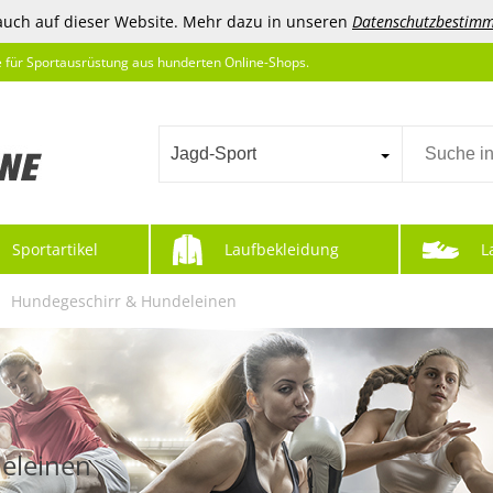
auch auf dieser Website. Mehr dazu in unseren
Datenschutzbestim
e für Sportausrüstung aus hunderten Online-Shops.
Jagd-Sport
Sportartikel
Laufbekleidung
L
Hundegeschirr & Hundeleinen
eleinen