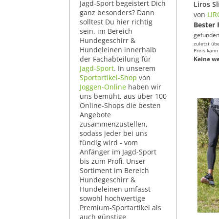
Jagd-Sport begeistert Dich
ganz besonders? Dann
von
LI
solltest Du hier richtig
Bester 
sein, im Bereich
gefunden
Hundegeschirr &
zuletzt üb
Hundeleinen innerhalb
Preis kann
der Fachabteilung für
Keine we
Jagd-Sport
. In unserem
Sportartikel-Shop
von
Joggen-Online
haben wir
uns bemüht, aus über 100
Online-Shops die besten
Angebote
zusammenzustellen,
sodass jeder bei uns
fündig wird - vom
Anfänger im Jagd-Sport
bis zum Profi. Unser
Sortiment im Bereich
Hundegeschirr &
Hundeleinen umfasst
sowohl hochwertige
Premium-Sportartikel als
auch günstige