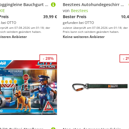
TRIXIE Joggingleine Bauchgurt mit Leine für mittelgroße und große Hunde - schwarz/grafit -, Kunststoff
Beeztees Autohundegeschirr Autosicherheitsgeschirr
XIE
von
Beeztees
Preis
39,99 €
Bester Preis
10,4
 bei
OTTO
gefunden bei
OTTO
erprüft am 07.08.2026 um 01:18; der
zuletzt überprüft am 07.08.2026 um 01:18; der
 sich seitdem geändert haben.
Preis kann sich seitdem geändert haben.
iteren Anbieter
Keine weiteren Anbieter
- 28%
- 