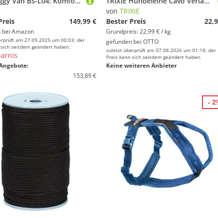
XLC Doggy Van BS-L04: Komfortabler Fahrradanhänger für Outdoor-Abenteuer mit deinem Hund
TRIXIE Hundeleine Cavo Verlängerungsleine - rot - 2,00 m/ø 18 mm, Gurtband
von
TRIXIE
Preis
149,99 €
Bester Preis
22,9
 bei
Amazon
Grundpreis: 22,99 € / kg
erprüft am 27.09.2025 um 00:03; der
gefunden bei
OTTO
 sich seitdem geändert haben.
zuletzt überprüft am 07.08.2026 um 01:18; der
arnis
Preis kann sich seitdem geändert haben.
Angebote:
Keine weiteren Anbieter
153,89 €
- 