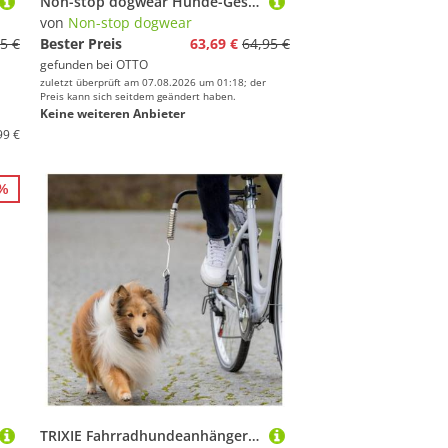
Non-stop dogwear Hunde-Geschirr Hundegeschirr Ramble Harness lila
von
Non-stop dogwear
5 €
Bester Preis
63,69 €
64,95 €
gefunden bei
OTTO
zuletzt überprüft am 07.08.2026 um 01:18; der
Preis kann sich seitdem geändert haben.
Keine weiteren Anbieter
99 €
2%
TRIXIE Fahrradhundeanhänger Biker-Set Fahrradhalterung für Hunde mit Abstandshalter und Federung -