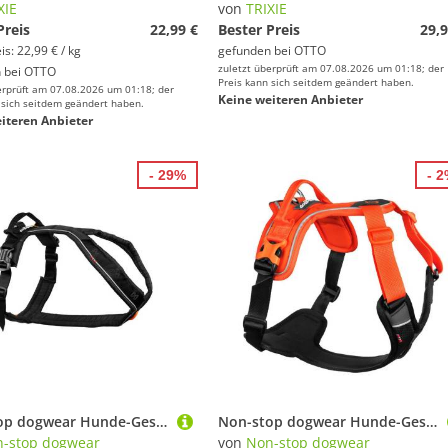
XIE
von
TRIXIE
Preis
22,99 €
Bester Preis
29,9
s: 22,99 € / kg
gefunden bei
OTTO
zuletzt überprüft am 07.08.2026 um 01:18; der
 bei
OTTO
Preis kann sich seitdem geändert haben.
erprüft am 07.08.2026 um 01:18; der
Keine weiteren Anbieter
 sich seitdem geändert haben.
iteren Anbieter
- 29%
- 
Non-stop dogwear Hunde-Geschirr LINE HARNESS GRIP, Ein vielseitiges Geschirr ausgestattet mit einem Haltegriff.
Non-stop dogwear Hunde-Geschirr Hundegeschirr Ramble Harness orange/schwarz
-stop dogwear
von
Non-stop dogwear