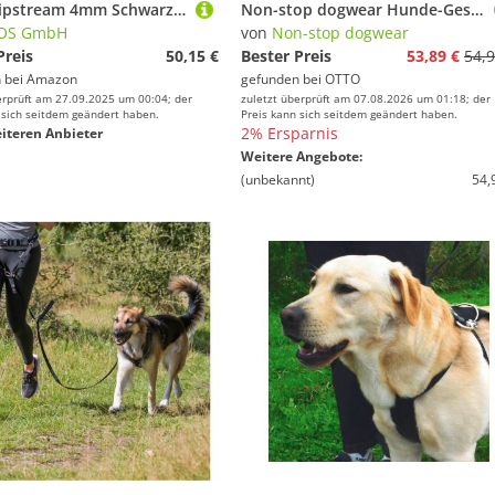
Liros Slipstream 4mm Schwarz (preis Pro Meter)
Non-stop dogwear Hunde-Geschirr Hundegeschirr Line Harness 5.0 blau
ROS GmbH
von
Non-stop dogwear
Preis
50,15 €
Bester Preis
53,89 €
54,9
 bei
Amazon
gefunden bei
OTTO
erprüft am 27.09.2025 um 00:04; der
zuletzt überprüft am 07.08.2026 um 01:18; der
 sich seitdem geändert haben.
Preis kann sich seitdem geändert haben.
2% Ersparnis
iteren Anbieter
Weitere Angebote:
(unbekannt)
54,