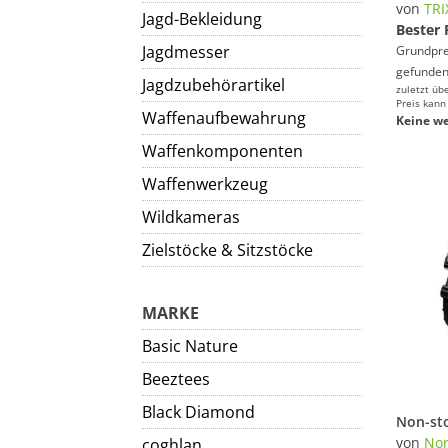
von
TRI
Jagd-Bekleidung
Bester 
Jagdmesser
Grundprei
gefunden
Jagdzubehörartikel
zuletzt üb
Preis kann
Waffenaufbewahrung
Keine we
Waffenkomponenten
Waffenwerkzeug
Wildkameras
Zielstöcke & Sitzstöcke
MARKE
Basic Nature
Beeztees
Black Diamond
von
Non
coghlan