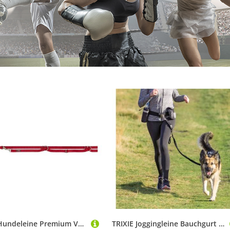
TRIXIE Hundeleine Premium Verlängerungsleine, extra lang - rot - 3,00 m/20 mm, Gurtband
TRIXIE Joggingleine Bauchgurt mit Leine - schwarz/grafit - Gurt: 60–120 cm/50 mm, Leine:, Kunststoff