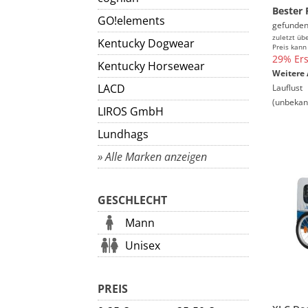
Bester 
GO!elements
gefunden
zuletzt üb
Kentucky Dogwear
Preis kann
29% Ers
Kentucky Horsewear
Weitere 
LACD
Lauflust
(unbekan
LIROS GmbH
Lundhags
» Alle Marken anzeigen
GESCHLECHT
Mann
Unisex
PREIS