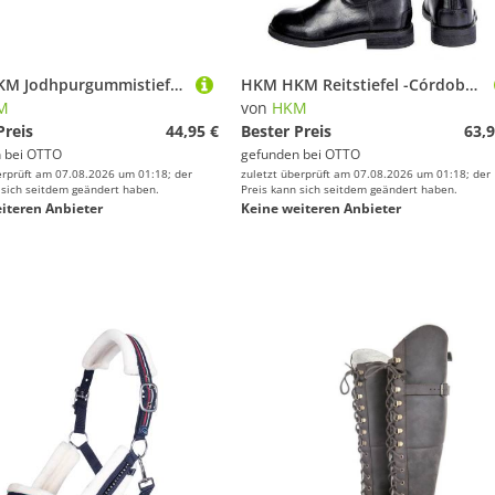
HKM HKM Jodhpurgummistiefel -soft/weit- mit Elastikeinsatz Reitstiefel
HKM HKM Reitstiefel -Córdoba Kinder- Reitstiefel
M
von
HKM
Preis
44,95 €
Bester Preis
63,9
 bei
OTTO
gefunden bei
OTTO
erprüft am 07.08.2026 um 01:18; der
zuletzt überprüft am 07.08.2026 um 01:18; der
 sich seitdem geändert haben.
Preis kann sich seitdem geändert haben.
iteren Anbieter
Keine weiteren Anbieter