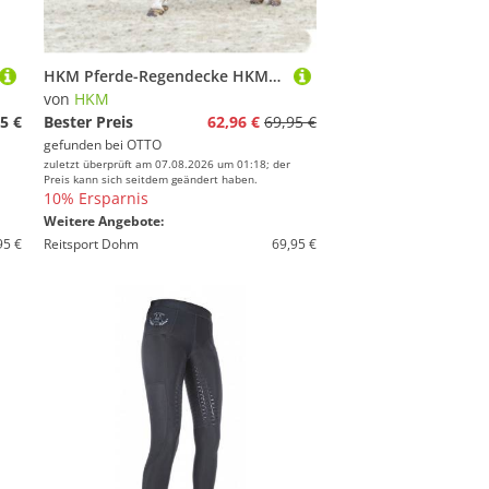
HKM Pferde-Regendecke HKM Regendecke Eco Light Summer Rain 0g dunkelblau
von
HKM
5 €
Bester Preis
62,96 €
69,95 €
gefunden bei
OTTO
zuletzt überprüft am 07.08.2026 um 01:18; der
Preis kann sich seitdem geändert haben.
10% Ersparnis
Weitere Angebote:
95 €
Reitsport Dohm
69,95 €