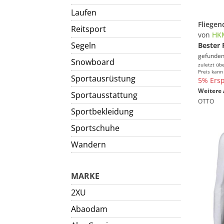
Laufen
Reitsport
von
HK
Segeln
Bester 
gefunden
Snowboard
zuletzt üb
Preis kann
Sportausrüstung
5% Ersp
Weitere 
Sportausstattung
OTTO
Sportbekleidung
Sportschuhe
Wandern
MARKE
2XU
Abaodam