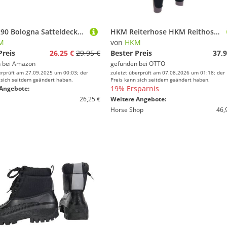
HKM 9290 Bologna Satteldecken Grün One Size
HKM Reiterhose HKM Reithose -Kate- Silikon-Vollbesatz
M
von
HKM
Preis
26,25 €
29,95 €
Bester Preis
37,9
 bei
Amazon
gefunden bei
OTTO
erprüft am 27.09.2025 um 00:03; der
zuletzt überprüft am 07.08.2026 um 01:18; der
 sich seitdem geändert haben.
Preis kann sich seitdem geändert haben.
19% Ersparnis
Angebote:
26,25 €
Weitere Angebote:
Horse Shop
46,