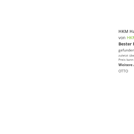
von
HK
Bester 
gefunden
zuletzt üb
Preis kann
Weitere 
OTTO