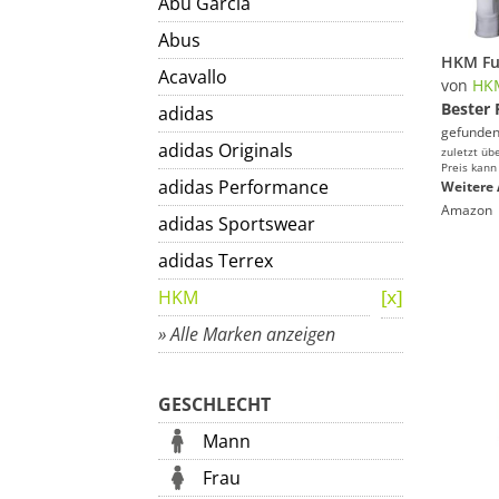
Abu Garcia
Abus
Acavallo
von
HK
Bester 
adidas
gefunden
adidas Originals
zuletzt üb
Preis kann
adidas Performance
Weitere 
Amazon
adidas Sportswear
adidas Terrex
HKM
» Alle Marken anzeigen
GESCHLECHT
Mann
Frau