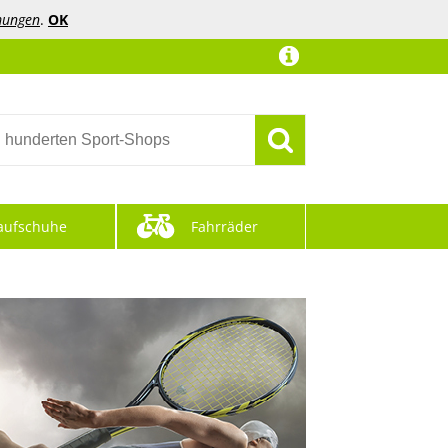
mungen
.
OK
aufschuhe
Fahrräder