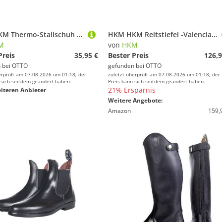
HKM HKM Thermo-Stallschuh -Hamilton- Reitstiefel
HKM HKM Reitstiefel -Valencia Kinder-,extra slim/lang Reitstiefel
M
von
HKM
Preis
35,95 €
Bester Preis
126,9
 bei
OTTO
gefunden bei
OTTO
erprüft am 07.08.2026 um 01:18; der
zuletzt überprüft am 07.08.2026 um 01:18; der
 sich seitdem geändert haben.
Preis kann sich seitdem geändert haben.
21% Ersparnis
iteren Anbieter
Weitere Angebote:
Amazon
159,