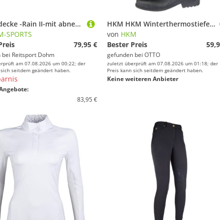
Fliegendecke -Rain II-mit abnehmbarem Halsteil - 145, grau
HKM HKM Winterthermostiefel -Robusta- Reitstiefel
M-SPORTS
von
HKM
Preis
79,95 €
Bester Preis
59,9
 bei
Reitsport Dohm
gefunden bei
OTTO
erprüft am 07.08.2026 um 00:22; der
zuletzt überprüft am 07.08.2026 um 01:18; der
 sich seitdem geändert haben.
Preis kann sich seitdem geändert haben.
arnis
Keine weiteren Anbieter
Angebote:
83,95 €