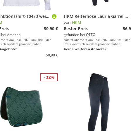
HKM Funktionsshirt-10483 weiß/Taupe M
HKM Reiterhose Lauria Garrelli by HKM Reithose -LG Basic- Silikon-Kniebesatz
M
von
HKM
Preis
50,90 €
Bester Preis
56,9
 bei
Amazon
gefunden bei
OTTO
erprüft am 27.09.2025 um 00:03; der
zuletzt überprüft am 07.08.2026 um 01:18; der
 sich seitdem geändert haben.
Preis kann sich seitdem geändert haben.
Angebote:
Keine weiteren Anbieter
50,90 €
- 12%