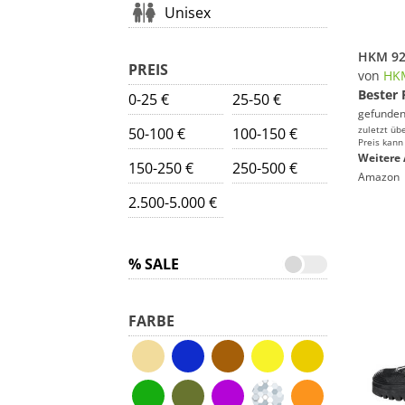
Unisex
PREIS
von
HK
Bester 
0-25 €
25-50 €
gefunden
zuletzt üb
50-100 €
100-150 €
Preis kann
Weitere 
150-250 €
250-500 €
Amazon
2.500-5.000 €
% SALE
FARBE