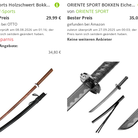
BAY-Sports Holzschwert Bokken Katana rote Eiche Trainingsschwert Aikido Bokken rot, geölt 100 cm
ORIENTE SPORT BOKKEN Eiche weiß C/Spitze, OS 642
-Sports
von
ORIENTE SPORT
Preis
29,99 €
Bester Preis
35,0
 bei
OTTO
gefunden bei
Amazon
erprüft am 08.08.2026 um 01:16; der
zuletzt überprüft am 27.09.2025 um 00:03; der
 sich seitdem geändert haben.
Preis kann sich seitdem geändert haben.
parnis
Keine weiteren Anbieter
Angebote:
34,80 €