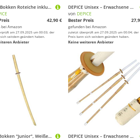
DEPICE Bokken Roteiche inklusive Saya (Scheide), 101
DEPICE Unisex – Erwachsene W-WAHP-V2 Bokken, schwarz, Uni
ICE
von
DEPICE
Preis
42,90 €
Bester Preis
27,9
 bei
Amazon
gefunden bei
Amazon
erprüft am 27.09.2025 um 00:03; der
zuletzt überprüft am 27.09.2025 um 00:04; der
 sich seitdem geändert haben.
Preis kann sich seitdem geändert haben.
iteren Anbieter
Keine weiteren Anbieter
KWON Bokken "Junior", Weiße Eiche Kwon
DEPICE Unisex – Erwachsene W-KS-30-V2 Bokken, Natur-weiß, 30