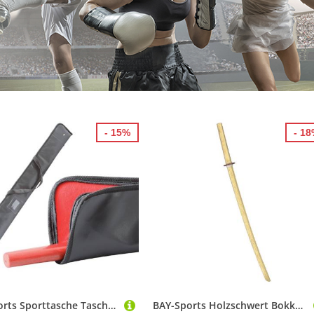
- 15%
- 1
BAY-Sports Sporttasche Tasche für Bokken, Katana, Holzschwert, Samurai, Shinai Bokkentasche (gepolster mit Schultergurt), 110 cm, PVC, für 1 - 2 Bokken
BAY-Sports Holzschwert Bokken Bambus weiß Holz Trainingsschwert Katana Aikido Kobudo Samurai (102 cm, Stück), Besonders hart und belastbar, sehr leicht