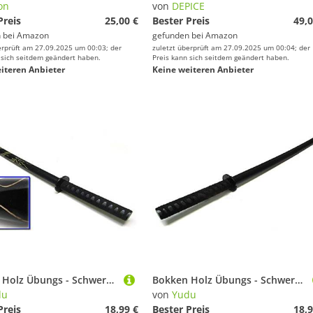
on
von
DEPICE
Preis
25,00 €
Bester Preis
49,0
 bei
Amazon
gefunden bei
Amazon
erprüft am 27.09.2025 um 00:03; der
zuletzt überprüft am 27.09.2025 um 00:04; der
 sich seitdem geändert haben.
Preis kann sich seitdem geändert haben.
iteren Anbieter
Keine weiteren Anbieter
Bokken Holz Übungs - Schwert Drache geschnizt schwarz (99cm)
Bokken Holz Übungs - Schwert schwarz 99 cm
du
von
Yudu
Preis
18,99 €
Bester Preis
18,9