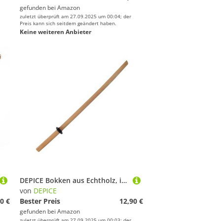
gefunden bei
Amazon
zuletzt überprüft am 27.09.2025 um 00:04; der
Preis kann sich seitdem geändert haben.
Keine weiteren Anbieter
DEPICE Bokken aus Echtholz, inkl. Tsuba - Länge ca. 101 cm, Gewicht ca. 750 g - Aikido, Iaido, Kendo, Kenjutsu Bokuto (Buche (leicht))
von
DEPICE
0 €
Bester Preis
12,90 €
gefunden bei
Amazon
zuletzt überprüft am 27.09.2025 um 00:03; der