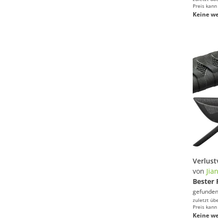
Preis kann
Keine we
von
Jia
Bester 
gefunden
zuletzt üb
Preis kann
Keine we