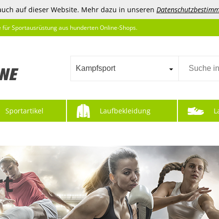
auch auf dieser Website. Mehr dazu in unseren
Datenschutzbestim
e für Sportausrüstung aus hunderten Online-Shops.
Kampfsport
Sportartikel
Laufbekleidung
L
t