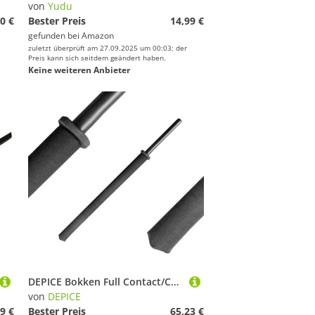
von
Yudu
0 €
Bester Preis
14,99 €
gefunden bei
Amazon
zuletzt überprüft am 27.09.2025 um 00:03; der
Preis kann sich seitdem geändert haben.
Keine weiteren Anbieter
DEPICE Bokken Full Contact/Chanbara,101 cm, ca. 400g Vollkontakt-Bokken, Kendo, Polsterung, Baumwollüberzug, Schwarz
von
DEPICE
9 €
Bester Preis
65,23 €