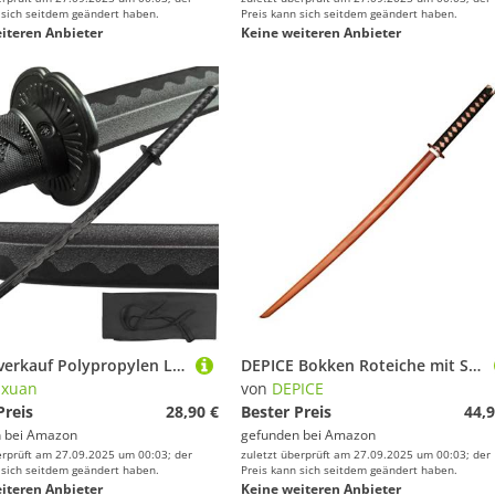
 sich seitdem geändert haben.
Preis kann sich seitdem geändert haben.
iteren Anbieter
Keine weiteren Anbieter
Verlustverkauf Polypropylen La Sportiva Katana Schwert Kendo Schwertkampf Training Samurai Schwert 101cm Bokken Drachenbild Schnitzen
DEPICE Bokken Roteiche mit Seilwicklung - 600 g / 101 cm - Iaido Aikido Schwert, natur
nxuan
von
DEPICE
Preis
28,90 €
Bester Preis
44,9
 bei
Amazon
gefunden bei
Amazon
erprüft am 27.09.2025 um 00:03; der
zuletzt überprüft am 27.09.2025 um 00:03; der
 sich seitdem geändert haben.
Preis kann sich seitdem geändert haben.
iteren Anbieter
Keine weiteren Anbieter