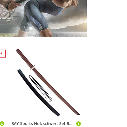
8%
BAY-Sports Holzschwert Set Bokken mit Saya Scheide Katana rot Trainingsschwert Bokken, geölt 100 cm, 2 Teile Set Angebot