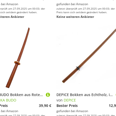
 bei
Amazon
gefunden bei
Amazon
erprüft am 27.09.2025 um 00:03; der
zuletzt überprüft am 27.09.2025 um 00:03; der
 sich seitdem geändert haben.
Preis kann sich seitdem geändert haben.
iteren Anbieter
Keine weiteren Anbieter
TEKKA BUDO Bokken aus Roteiche - 100 cm mit Tsuba - Trainingsschwert Japanisch - Holzschwert Aikido, Iaido, Kempo, Kobudo, Kampfkunst
DEPICE Bokken aus Echtholz, inkl. Tsuba - Länge ca. 101 cm, Gewicht ca. 750 g - Aikido, Iaido, Kendo, Kenjutsu Bokuto (Birnbaum (schwer))
KKA BUDO
von
DEPICE
Preis
39,90 €
Bester Preis
12,9
 bei
Amazon
gefunden bei
Amazon
erprüft am 27.09.2025 um 00:03; der
zuletzt überprüft am 27.09.2025 um 00:03; der