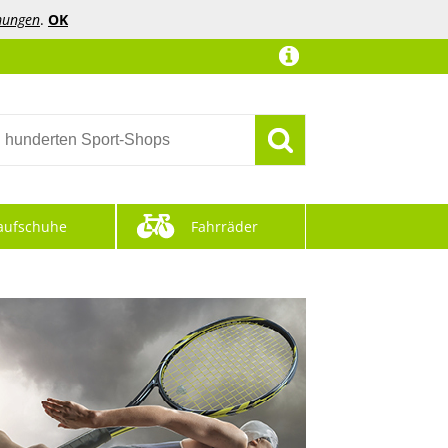
mungen
.
OK
aufschuhe
Fahrräder