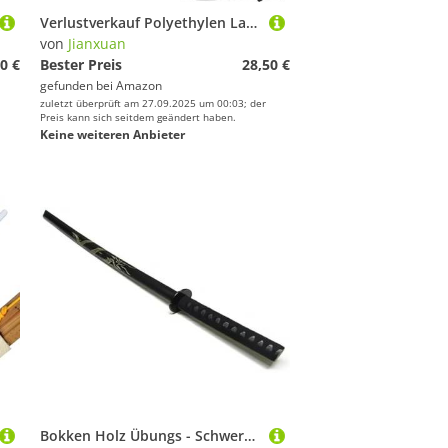
Verlustverkauf Polyethylen La Sportiva Katana Schwert Kendo Schwertkampf Training Samurai Schwert 101cm Bokken
von
Jianxuan
0 €
Bester Preis
28,50 €
gefunden bei
Amazon
zuletzt überprüft am 27.09.2025 um 00:03; der
Preis kann sich seitdem geändert haben.
Keine weiteren Anbieter
Bokken Holz Übungs - Schwert Drache geschnizt schwarz 62cm