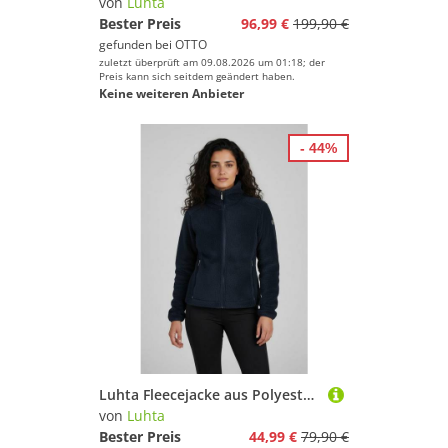
von
Luhta
Bester Preis
96,99 €
199,90 €
gefunden bei
OTTO
zuletzt überprüft am 09.08.2026 um 01:18; der
Preis kann sich seitdem geändert haben.
Keine weiteren Anbieter
- 44%
Luhta Fleecejacke aus Polyester, in den Größen S bis XXL
von
Luhta
Bester Preis
44,99 €
79,90 €