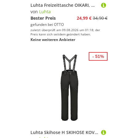
Luhta Freizeittasche OIKARI, mit innenliegender Reißverschlusstasche, aus Polyamid
von
Luhta
Bester Preis
24,99 €
34,90 €
gefunden bei
OTTO
zuletzt überprüft am 09.08.2026 um 01:18; der
Preis kann sich seitdem geändert haben.
Keine weiteren Anbieter
- 51%
Luhta Skihose H SKIHOSE KOVERO sportlicher Stil, für winterliche Aktivitäten geeignet