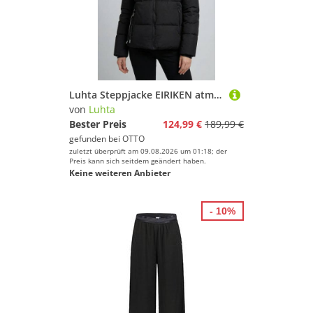
Luhta Steppjacke EIRIKEN atmungsaktives Material, wasserabweisend, winddicht
von
Luhta
Bester Preis
124,99 €
189,99 €
gefunden bei
OTTO
zuletzt überprüft am 09.08.2026 um 01:18; der
Preis kann sich seitdem geändert haben.
Keine weiteren Anbieter
- 10%