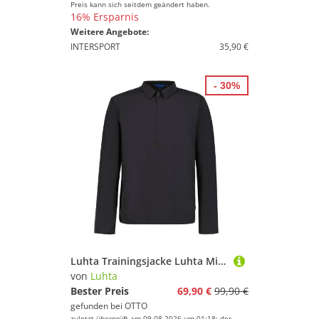
Preis kann sich seitdem geändert haben.
16% Ersparnis
Weitere Angebote:
INTERSPORT
35,90 €
- 30%
Luhta Trainingsjacke Luhta Midlayer Ilaja
von
Luhta
Bester Preis
69,90 €
99,90 €
gefunden bei
OTTO
zuletzt überprüft am 09.08.2026 um 01:18; der