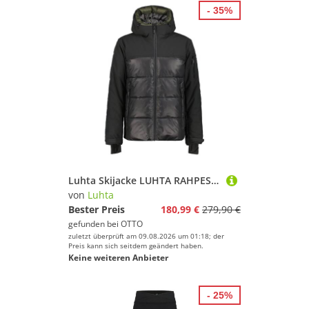
- 35%
Luhta Skijacke LUHTA RAHPESOAIVI wasserdicht, atmungsaktiv, winddicht, aus Polyester und Elasthan
von
Luhta
Bester Preis
180,99 €
279,90 €
gefunden bei
OTTO
zuletzt überprüft am 09.08.2026 um 01:18; der
Preis kann sich seitdem geändert haben.
Keine weiteren Anbieter
- 25%