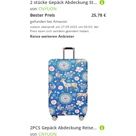
2 stücke Gepäck Abdeckung Stretch Stoff Koffer Schutz Staub Fall Geeignet for Reise Veranstalter(Romantic City,M)
von
CNYUON
Bester Preis
25,78 €
gefunden bei
Amazon
zuletzt überprüft am 27.09.2025 um 00:03; der
Preis kann sich seitdem geändert haben.
Keine weiteren Anbieter
2PCS Gepäck Abdeckung Reise Koffer Schutzhülle Stretch Stoff Staub Abdeckungen Zubehör Supplie(Deer,S)
von
CNYUON