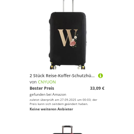
2 Stück Reise-Koffer-Schutzhüllen, dick, elastisch, Gepäckschutz for 45,7-71,1 cm Gepäck, Reisetasche, goldfarbener Buchstabe Bedruckt(Black W,L)
von
CNYUON
Bester Preis
33,09 €
gefunden bei
Amazon
zuletzt überprüft am 27.09.2025 um 00:03; der
Preis kann sich seitdem geändert haben.
Keine weiteren Anbieter