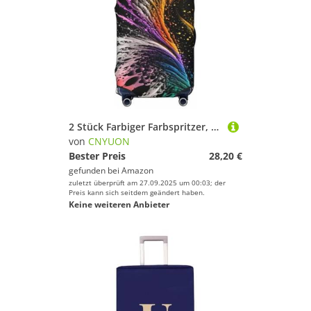
2 Stück Farbiger Farbspritzer, dick, elastisch, Gepäckschutzhülle, Reißverschluss, Anzug for 45,7–81,3 cm große Taschen, Kofferabdeckungen, Trolley-Abdeckung, Reisen(Black 05,M(22-24in))
von
CNYUON
Bester Preis
28,20 €
gefunden bei
Amazon
zuletzt überprüft am 27.09.2025 um 00:03; der
Preis kann sich seitdem geändert haben.
Keine weiteren Anbieter