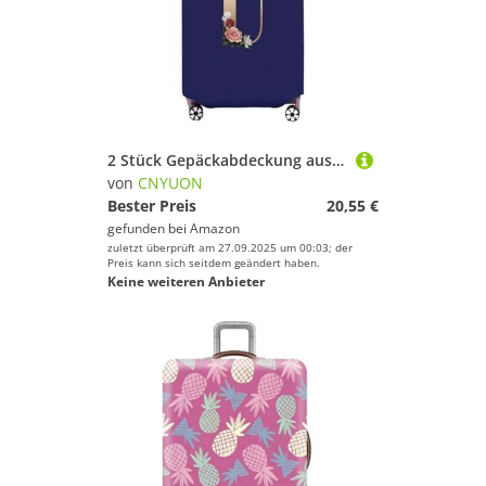
2 Stück Gepäckabdeckung aus Vliesstoff, Kofferschutz, Gepäck, Staubschutz, geeignet for 50,8–76, cm große Koffer mit goldenem Buchstabendruck(Blue U,26 inch)
von
CNYUON
Bester Preis
20,55 €
gefunden bei
Amazon
zuletzt überprüft am 27.09.2025 um 00:03; der
Preis kann sich seitdem geändert haben.
Keine weiteren Anbieter