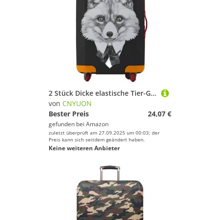
2 Stück Dicke elastische Tier-Gepäckschutzhülle mit Reißverschluss, Anzug for 45,7–81,3 cm große Taschen, Kofferhüllen, Trolley-Abdeckung, Reisezubehör(Black 09,S 18-20 inch)
von
CNYUON
Bester Preis
24,07 €
gefunden bei
Amazon
zuletzt überprüft am 27.09.2025 um 00:03; der
Preis kann sich seitdem geändert haben.
Keine weiteren Anbieter