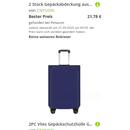
2 Stück Gepäckabdeckung aus Vliesstoff, Kofferschutz, Gepäck, Staubschutz, geeignet for 50,8–76, cm große Koffer mit goldenem Buchstabendruck(Blue K,30 inch)
von
CNYUON
Bester Preis
21,78 €
gefunden bei
Amazon
zuletzt überprüft am 27.09.2025 um 00:03; der
Preis kann sich seitdem geändert haben.
Keine weiteren Anbieter
2PC Vlies Gepäckschutzhülle Gepäckabdeckung Staubdicht Trolley Koffer Verschleißfest Anti-Kratzer(Blue,30 inch)