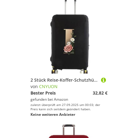
2 Stück Reise-Koffer-Schutzhüllen, dick, elastisch, Gepäckschutz for 45,7-71,1 cm Gepäck, Reisetasche, goldfarbener Buchstabe Bedruckt(Black I,L)
von
CNYUON
Bester Preis
32,82 €
gefunden bei
Amazon
zuletzt überprüft am 27.09.2025 um 00:03; der
Preis kann sich seitdem geändert haben.
Keine weiteren Anbieter