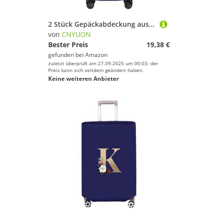
2 Stück Gepäckabdeckung aus Vliesstoff, Kofferschutz, Gepäck, Staubschutz, geeignet for 50,8–76, cm große Koffer mit goldenem Buchstabendruck(Blue,24 inch)
von
CNYUON
Bester Preis
19,38 €
gefunden bei
Amazon
zuletzt überprüft am 27.09.2025 um 00:03; der
Preis kann sich seitdem geändert haben.
Keine weiteren Anbieter