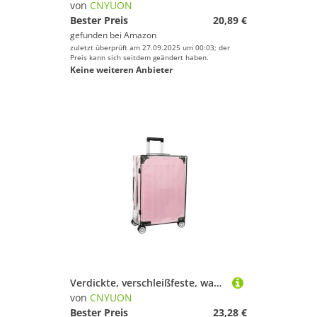
von
CNYUON
Bester Preis
20,89 €
gefunden bei
Amazon
zuletzt überprüft am 27.09.2025 um 00:03; der
Preis kann sich seitdem geändert haben.
Keine weiteren Anbieter
Verdickte, verschleißfeste, wasserdichte Reisekoffer-Staubschutz-Gepäckschutzabdeckung, PVC-Reißverschluss, transparente Box-Abdeckung(26 inches)
von
CNYUON
Bester Preis
23,28 €