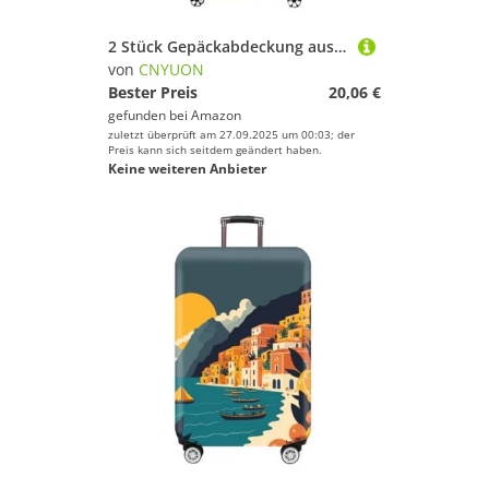
2 Stück Gepäckabdeckung aus Vliesstoff, Kofferschutz, Gepäck, Staubschutz, geeignet for 50,8–76, cm große Koffer mit goldenem Buchstabendruck(Blue I,24 inch)
von
CNYUON
Bester Preis
20,06 €
gefunden bei
Amazon
zuletzt überprüft am 27.09.2025 um 00:03; der
Preis kann sich seitdem geändert haben.
Keine weiteren Anbieter