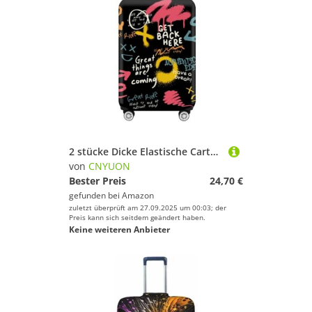
2 stücke Dicke Elastische Cartoon Gepäck Schutzhülle Zipper Anzug Tasche Koffer Abdeckungen Trolley Abdeckung Reise Zubehör(Colorful dot,M 22-24 inch)
von
CNYUON
Bester Preis
24,70 €
gefunden bei
Amazon
zuletzt überprüft am 27.09.2025 um 00:03; der
Preis kann sich seitdem geändert haben.
Keine weiteren Anbieter