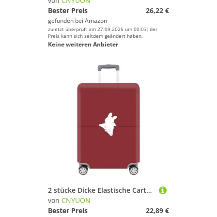
von
CNYUON
Bester Preis
26,22 €
gefunden bei
Amazon
zuletzt überprüft am 27.09.2025 um 00:03; der
Preis kann sich seitdem geändert haben.
Keine weiteren Anbieter
2 stücke Dicke Elastische Cartoon Gepäck Schutzhülle Zipper Anzug Tasche Koffer Abdeckungen Trolley Abdeckung Reise Zubehör(Rabbit,S 18-20 inch)
von
CNYUON
Bester Preis
22,89 €