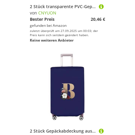
2 Stück transparente PVC-Gepäckschutzhülle, Rollgepäck-Schutzhülle, verschleißfeste Außenhülle, transparenter Schutz(24 inches)
von
CNYUON
Bester Preis
20,46 €
gefunden bei
Amazon
zuletzt überprüft am 27.09.2025 um 00:03; der
Preis kann sich seitdem geändert haben.
Keine weiteren Anbieter
2 Stück Gepäckabdeckung aus Vliesstoff, Kofferschutz, Gepäck, Staubschutz, geeignet for 50,8–76, cm große Koffer mit goldenem Buchstabendruck(Blue B,28 inch)