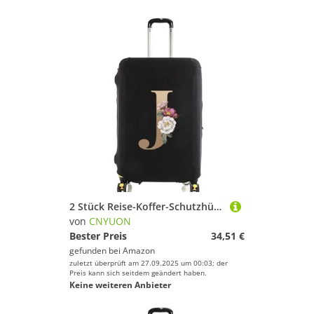
2 Stück Reise-Koffer-Schutzhüllen, dick, elastisch, Gepäckschutz for 45,7-71,1 cm Gepäck, Reisetasche, goldfarbener Buchstabe Bedruckt(Black J,XL)
von
CNYUON
Bester Preis
34,51 €
gefunden bei
Amazon
zuletzt überprüft am 27.09.2025 um 00:03; der
Preis kann sich seitdem geändert haben.
Keine weiteren Anbieter