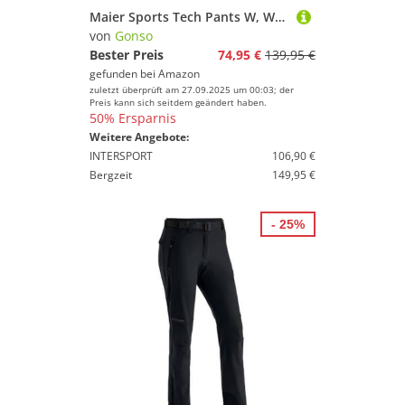
Maier Sports Tech Pants W, Warme Damen Wanderhose, Wasserabweisende Softshell-Outdoorhose für Trekking und Hiking, PFC-frei, mSTRETCH pro 2 & stormprotec-Technologie, Schwarz, 18 (W28/L29)
von
Gonso
Bester Preis
74,95 €
139,95 €
gefunden bei
Amazon
zuletzt überprüft am 27.09.2025 um 00:03; der
Preis kann sich seitdem geändert haben.
50% Ersparnis
Weitere Angebote:
INTERSPORT
106,90 €
Bergzeit
149,95 €
- 25%