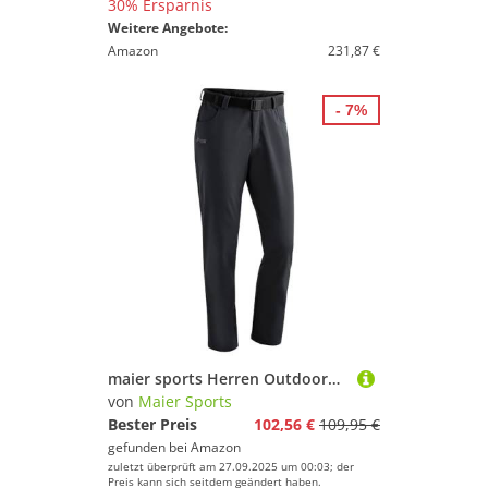
30% Ersparnis
Weitere Angebote:
Amazon
231,87 €
- 7%
maier sports Herren Outdoorhose Perlit M, black, 48, 136009
von
Maier Sports
Bester Preis
102,56 €
109,95 €
gefunden bei
Amazon
zuletzt überprüft am 27.09.2025 um 00:03; der
Preis kann sich seitdem geändert haben.