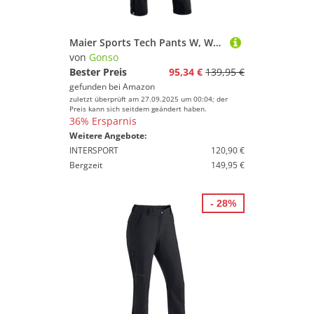
Maier Sports Tech Pants W, Warme Damen Wanderhose, Wasserabweisende Softshell-Outdoorhose für Trekking und Hiking, PFC-frei, mSTRETCH pro 2 & stormprotec-Technologie, Schwarz, 46 (W38/L32)
von
Gonso
Bester Preis
95,34 €
139,95 €
gefunden bei
Amazon
zuletzt überprüft am 27.09.2025 um 00:04; der
Preis kann sich seitdem geändert haben.
36% Ersparnis
Weitere Angebote:
INTERSPORT
120,90 €
Bergzeit
149,95 €
- 28%