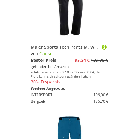
Maier Sports Tech Pants M, Warme Herren Wanderhose, Wasserabweisende Softshell-Outdoorhose für Trekking und Hiking, PFC-frei, mSTRETCH pro 2 & stormprotec-Technologie
von
Gonso
Bester Preis
95,34 €
139,95 €
gefunden bei
Amazon
zuletzt überprüft am 27.09.2025 um 00:04; der
Preis kann sich seitdem geändert haben.
30% Ersparnis
Weitere Angebote:
INTERSPORT
106,90 €
Bergzeit
136,70 €