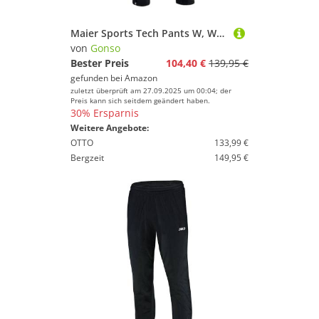
Maier Sports Tech Pants W, Warme Damen Wanderhose, Wasserabweisende Softshell-Outdoorhose für Trekking und Hiking, PFC-frei, mSTRETCH pro 2 & stormprotec-Technologie, Schwarz, 20 (W31/L29)
von
Gonso
Bester Preis
104,40 €
139,95 €
gefunden bei
Amazon
zuletzt überprüft am 27.09.2025 um 00:04; der
Preis kann sich seitdem geändert haben.
30% Ersparnis
Weitere Angebote:
OTTO
133,99 €
Bergzeit
149,95 €