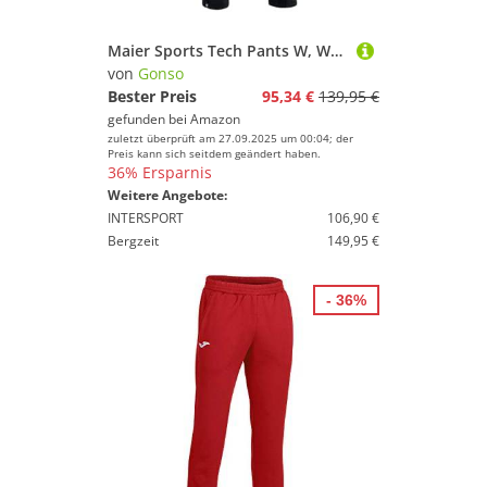
Maier Sports Tech Pants W, Warme Damen Wanderhose, Wasserabweisende Softshell-Outdoorhose für Trekking und Hiking, PFC-frei, mSTRETCH pro 2 & stormprotec-Technologie, Schwarz, 44 (W35/L32)
von
Gonso
Bester Preis
95,34 €
139,95 €
gefunden bei
Amazon
zuletzt überprüft am 27.09.2025 um 00:04; der
Preis kann sich seitdem geändert haben.
36% Ersparnis
Weitere Angebote:
INTERSPORT
106,90 €
Bergzeit
149,95 €
- 36%