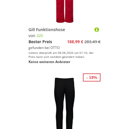
Gill Funktionshose
von
Gill
Bester Preis
188,99 €
283,49 €
gefunden bei
OTTO
zuletzt überprüft am 08.08.2026 um 01:16; der
Preis kann sich seitdem geändert haben.
Keine weiteren Anbieter
- 19%