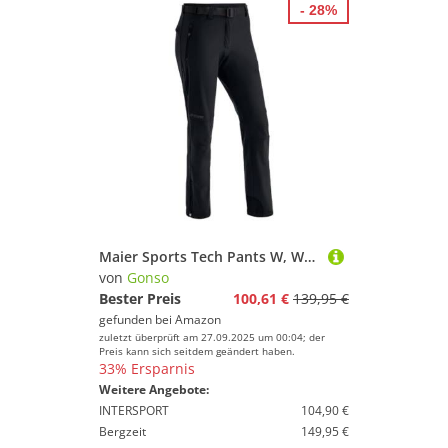
- 28%
Maier Sports Tech Pants W, Warme Damen Wanderhose, Wasserabweisende Softshell-Outdoorhose für Trekking und Hiking, PFC-frei, mSTRETCH pro 2 & stormprotec-Technologie, Schwarz, 21 (W33/L30)
von
Gonso
Bester Preis
100,61 €
139,95 €
gefunden bei
Amazon
zuletzt überprüft am 27.09.2025 um 00:04; der
Preis kann sich seitdem geändert haben.
33% Ersparnis
Weitere Angebote:
INTERSPORT
104,90 €
Bergzeit
149,95 €