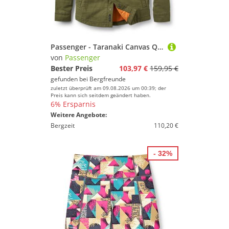
Spaß und Erfolg mit Deinem Sport.
Passenger - Taranaki Canvas Quilted Overshirt - Hemd Gr M oliv
von
Passenger
Bester Preis
103,97 €
159,95 €
gefunden bei
Bergfreunde
zuletzt überprüft am 09.08.2026 um 00:39; der
Preis kann sich seitdem geändert haben.
6% Ersparnis
Weitere Angebote:
Bergzeit
110,20 €
- 32%