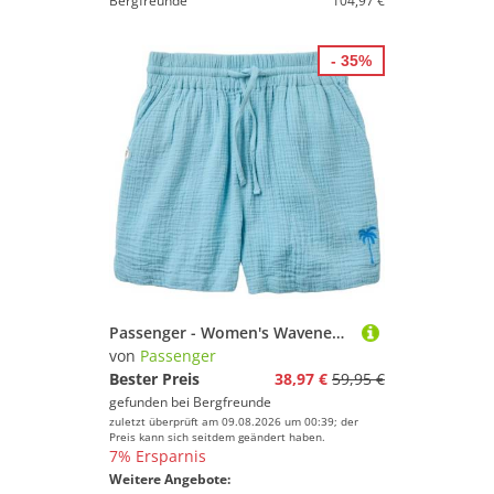
Bergfreunde
104,97 €
- 35%
Passenger - Women's Waveney Short - Shorts Gr M blau/türkis
von
Passenger
Bester Preis
38,97 €
59,95 €
gefunden bei
Bergfreunde
zuletzt überprüft am 09.08.2026 um 00:39; der
Preis kann sich seitdem geändert haben.
7% Ersparnis
Weitere Angebote: