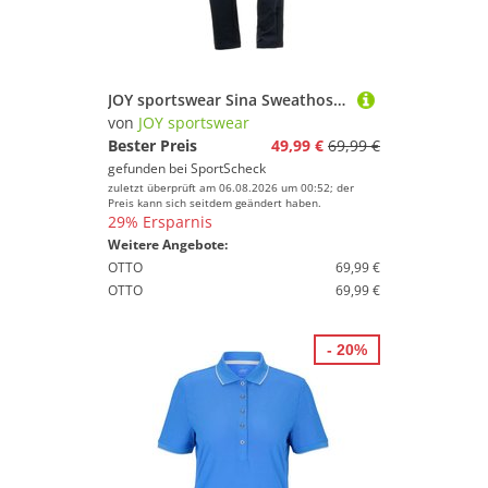
Deinem Sport.
Joy Sportswear
Geschlecht
JOY sportswear Sina Sweathose Damen
von
JOY sportswear
Preis
Bester Preis
49,99 €
69,99 €
gefunden bei
SportScheck
% Sale
zuletzt überprüft am 06.08.2026 um 00:52; der
Preis kann sich seitdem geändert haben.
29% Ersparnis
Farbe
Weitere Angebote:
OTTO
69,99 €
OTTO
69,99 €
- 20%