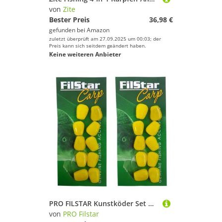
von
Zite
Bester Preis
36,98 €
gefunden bei
Amazon
zuletzt überprüft am 27.09.2025 um 00:03; der
Preis kann sich seitdem geändert haben.
Keine weiteren Anbieter
PRO FILSTAR Kunstköder Set Mais 20 Gelb Stück - Künstlicher Karpfen Angelköder Set - Karpfenköder - Angel Köder - Haken Angelzubehör - Weichen Köder - Boilies Stopper - Method Feeder Bait – Gummiköder
von
PRO Filstar