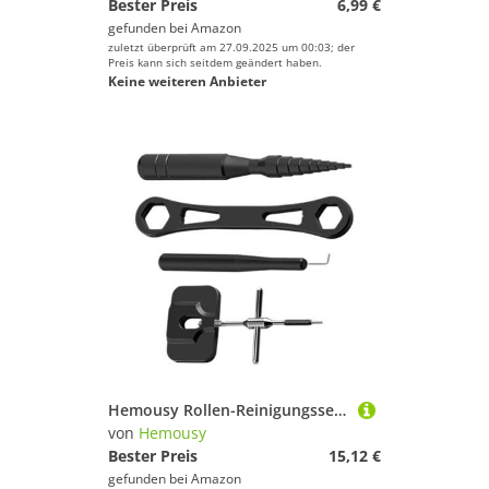
Bester Preis
6,99 €
gefunden bei
Amazon
zuletzt überprüft am 27.09.2025 um 00:03; der
Preis kann sich seitdem geändert haben.
Keine weiteren Anbieter
Hemousy Rollen-Reinigungsset | Angel-Equipment-Reparaturset - Präzisions-Set zur Rollenpflege für Küste, Boot, Kajak, Salzwasser und Süßwasser
von
Hemousy
Bester Preis
15,12 €
gefunden bei
Amazon