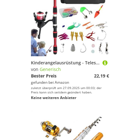
Kinderangelausrüstung - Teleskop Angelruten Und Rolle | Kinderangel Starter Set | Teleskoprute | Angelrute Set Kinder Mit Angelrolle | Köder Und Tragetasche | Angel Zubehör Für Kinder | Spinnrolle Zu
von
Generisch
Bester Preis
22,19 €
gefunden bei
Amazon
zuletzt überprüft am 27.09.2025 um 00:03; der
Preis kann sich seitdem geändert haben.
Keine weiteren Anbieter