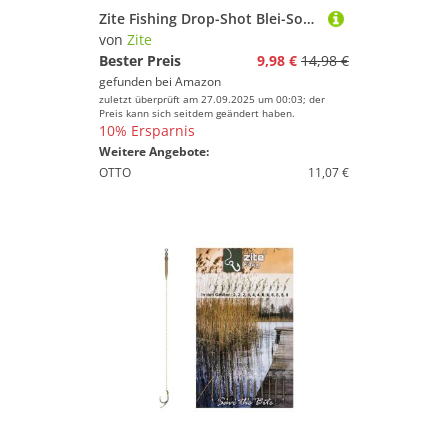
Zite Fishing Drop-Shot Blei-Sortiment in Angel-Box - 25 Stück Stab-Bleie - Angelblei-Set 3,5-14g - Einfach Einclippen
von
Zite
Bester Preis
9,98 €
14,98 €
gefunden bei
Amazon
zuletzt überprüft am 27.09.2025 um 00:03; der
Preis kann sich seitdem geändert haben.
10% Ersparnis
Weitere Angebote:
OTTO
11,07 €