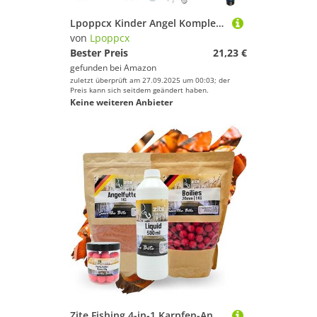
Lpoppcx Kinder Angel Komplettset - Tragbares Kinder Angelruten Set | Spinnfischen Starterset Ausrüstung Anfänger Für Süßwasser Salzwasser Outdoor Jugendliche
von
Lpoppcx
Bester Preis
21,23 €
gefunden bei
Amazon
zuletzt überprüft am 27.09.2025 um 00:03; der
Preis kann sich seitdem geändert haben.
Keine weiteren Anbieter
Zite Fishing 4-in-1 Karpfen-Angel-Set | 16+20 mm Boilies | 1kg Groundbait Angelfutter | 500 ml Flüssigaroma | Intensives Monster Crab-Aroma | Hochwertige Zutaten