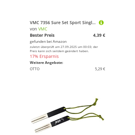
VMC 7356 Sure Set Sport Single Special Bend Hook - Angelhaken, Einzelhaken, Raubfischhaken, Größe/Packungsinhalt:Gr. 3/0 / 5 Stück
von
VMC
Bester Preis
4,39 €
gefunden bei
Amazon
zuletzt überprüft am 27.09.2025 um 00:03; der
Preis kann sich seitdem geändert haben.
17% Ersparnis
Weitere Angebote:
OTTO
5,29 €