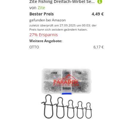
Zite Fishing Dreifach-Wirbel Set 3 Größen Forellen-Wirbel Sbirolino-Angeln 15 Stück Angel-Wirbel als Angel-Zubehör (Größe 12)
von
Zite
Bester Preis
4,49 €
gefunden bei
Amazon
zuletzt überprüft am 27.09.2025 um 00:03; der
Preis kann sich seitdem geändert haben.
27% Ersparnis
Weitere Angebote:
OTTO
6,17 €