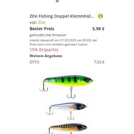
Zite Fishing Doppel Klemmhülsen Sortiment / 5 Größen (0,8-1,6mm) / 100 STK Quetschhülsen Set mit Box/Doppel-Hülsen für Angel-Vorfächer und Angelschnur
von
Zite
Bester Preis
5,98 €
gefunden bei
Amazon
zuletzt überprüft am 27.09.2025 um 00:03; der
Preis kann sich seitdem geändert haben.
15% Ersparnis
Weitere Angebote:
OTTO
7,03 €