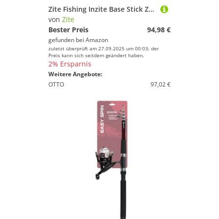
Zite Fishing Inzite Base Stick Zander Angel-Set | 255 cm Spinnrute + Spinning Base Reel 3000 | monofile & geflochtene Angelschnur | Inkl. Angelzubehör wie Snaps und Jighaken | 5 STK. Gummifisch 12 cm
von
Zite
Bester Preis
94,98 €
gefunden bei
Amazon
zuletzt überprüft am 27.09.2025 um 00:03; der
Preis kann sich seitdem geändert haben.
2% Ersparnis
Weitere Angebote:
OTTO
97,02 €