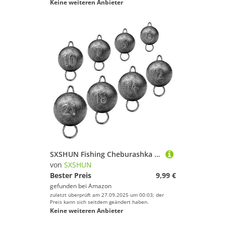
Keine weiteren Anbieter
SXSHUN Fishing Cheburashka Blei Set 20PCS Bleie (3g/5g/7g/10g/12g/14g/18g/21g) Blei für Offset Haken - Dropshot Blei Drop Shot Blei Jigköpfe - Angel Blei, 3G
von
SXSHUN
Bester Preis
9,99 €
gefunden bei
Amazon
zuletzt überprüft am 27.09.2025 um 00:03; der
Preis kann sich seitdem geändert haben.
Keine weiteren Anbieter