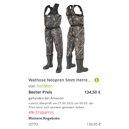
Wathose Neopren 5mm Herren Anglerhose mit Eva Stiefel Gr 47 wasserdichte Watthosen Fischer Teich Männger Angel Watstiefel Hose
von
FortMen
Bester Preis
134,50 €
gefunden bei
Amazon
zuletzt überprüft am 27.09.2025 um 00:03; der
Preis kann sich seitdem geändert haben.
4% Ersparnis
Weitere Angebote:
OTTO
139,95 €