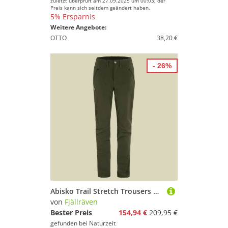
zuletzt überprüft am 27.09.2025 um 00:03; der
Preis kann sich seitdem geändert haben.
5% Ersparnis
Weitere Angebote:
OTTO
38,20 €
- 26%
Abisko Trail Stretch Trousers Women grün 42 - deep forest
von
Fjällräven
Bester Preis
154,94 €
209,95 €
gefunden bei
Naturzeit