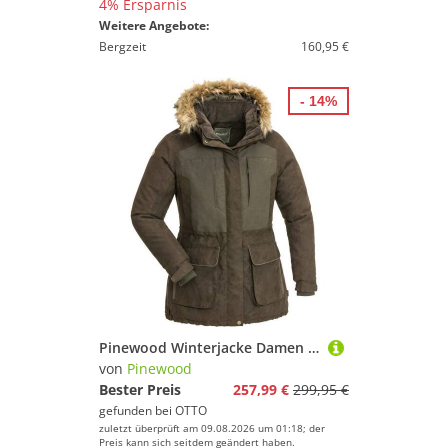
4% Ersparnis
Weitere Angebote:
Bergzeit
160,95 €
- 14%
Pinewood Winterjacke Damen Jacke Abisko 2.0 Versiegelte Nähte, Wasserdicht
von
Pinewood
Bester Preis
257,99 €
299,95 €
gefunden bei
OTTO
zuletzt überprüft am 09.08.2026 um 01:18; der
Preis kann sich seitdem geändert haben.