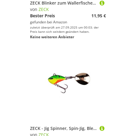
ZECK Blinker zum Wallerfischen - Blinker Jörg Octo Spoon - Black - 45g
von
ZECK
Bester Preis
11,95 €
gefunden bei
Amazon
zuletzt überprüft am 27.09.2025 um 00:03; der
Preis kann sich seitdem geändert haben.
Keine weiteren Anbieter
ZECK - Jig Spinner, Spin-Jig, Bleikopfspinner, Kunstköder, Angelköder - Rogue Runner | 20 g - Firetiger
von
ZECK