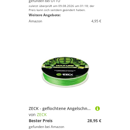
gefunden bei
OTTO
zuletzt überprüft am 09.08.2026 um 01:18; der
Preis kann sich seitdem geändert haben.
Weitere Angebote:
Amazon
4,95 €
ZECK - geflochtene Angelschnur - Hulk Line 0.43 mm | 160 m
von
ZECK
Bester Preis
28,95 €
gefunden bei
Amazon