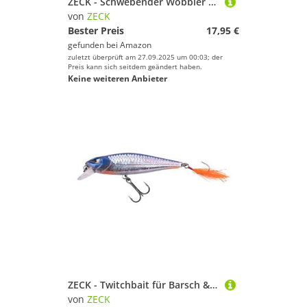
ZECK - Schwebender Wobbler - Dundee 13,5 cm | 3,5 m SP - Baitfish
von
ZECK
Bester Preis
17,95 €
gefunden bei
Amazon
zuletzt überprüft am 27.09.2025 um 00:03; der
Preis kann sich seitdem geändert haben.
Keine weiteren Anbieter
ZECK - Twitchbait für Barsch & Zander - Hitch 7,5 cm | 0,8 m SP - Fire Ukki BA
von
ZECK