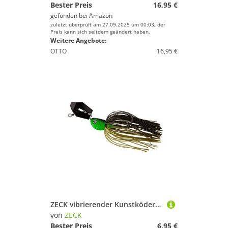
Bester Preis
16,95 €
gefunden bei
Amazon
zuletzt überprüft am 27.09.2025 um 00:03; der
Preis kann sich seitdem geändert haben.
Weitere Angebote:
OTTO
16,95 €
ZECK vibrierender Kunstköder - Bladed Jig Moor Kiwi - #4/0-14g
von
ZECK
Bester Preis
6,95 €