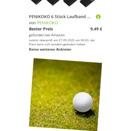
Skateboarding
Ski
PENIKOKO 6 Stück Laufband Notstopp Schlüssel Ersatzclip Sicherheitsschalter Ersatzteil mit Schnellreaktionsfunktion für Sicheres Training
Snooker
von
PENIKOKO
Bester Preis
9,49 €
Snowboard
gefunden bei
Amazon
Sportausrüstung
zuletzt überprüft am 27.09.2025 um 00:03; der
Preis kann sich seitdem geändert haben.
Sportausstattung
Keine weiteren Anbieter
Sportbekleidung
Sportschuhe
Squash
Stand-Up Paddling
Surfen
Tauchen & Schnorcheln
Tennis
Tischtennis
Turnen & Gymnastik
Volleyball