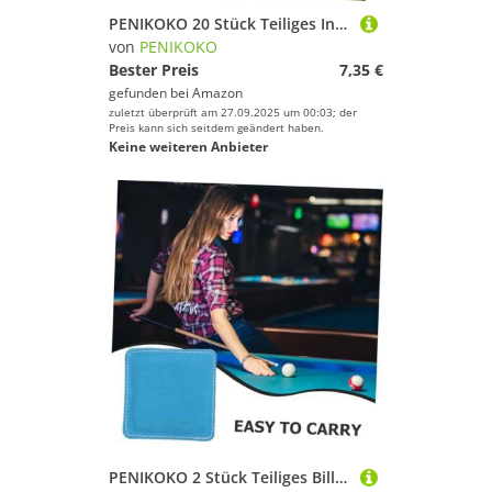
Wakeboarding
PENIKOKO 20 Stück Teiliges Indoor Golf Trainingsball aus Robustem PP Kunststoff Hohl Leicht Farblich Sortiert Weiß Rot Orange Gelb Blau für Sicheres Üben und Effektives Golf Training
von
PENIKOKO
Wakeskating
Bester Preis
7,35 €
Wandern
gefunden bei
Amazon
Windsurfing
zuletzt überprüft am 27.09.2025 um 00:03; der
Preis kann sich seitdem geändert haben.
Yoga
Keine weiteren Anbieter
PENIKOKO
Geschlecht
Preis
Farbe
PENIKOKO 2 Stück Teiliges Billard Queues Reinigungstuch aus Weichem Leder Poliertuch für Pool Snooker Queue Entfernt Staub und Öl Langlebiges Cue pflegezubehör für Glatte Spielperformance