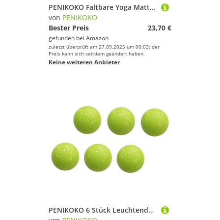
PENIKOKO Faltbare Yoga Matte Rutschfest Tpe Material Leicht Tragbar für Reisen Outdoor Fitness Büro Pausen Gelenkschutz für Männer Frauen
von
PENIKOKO
Bester Preis
23,70 €
gefunden bei
Amazon
zuletzt überprüft am 27.09.2025 um 00:03; der
Preis kann sich seitdem geändert haben.
Keine weiteren Anbieter
PENIKOKO 6 Stück Leuchtende Golfbälle Wiederverwendbar Fluoreszierende Trainingsbälle für Abend Nachtgolf Outdoor Übungsbälle mit Hoher Sichtbarkeit