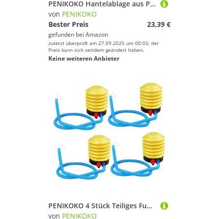
PENIKOKO Hantelablage aus Premium Stahl Robust Langlebig Fitnesszubehör für Langhantel und Kurzhantelablage für Heimtraining Langhantelzubehör
von
PENIKOKO
Bester Preis
23,39 €
gefunden bei
Amazon
zuletzt überprüft am 27.09.2025 um 00:03; der
Preis kann sich seitdem geändert haben.
Keine weiteren Anbieter
PENIKOKO 4 Stück Teiliges Fußluftpumpen Pedalbetriebene Pumpe für Aufblasbare Luftmatratzen Yogabälle Schwimmringe und Campingbetten Langlebiges Material Flexibel und Batteriefrei
von
PENIKOKO