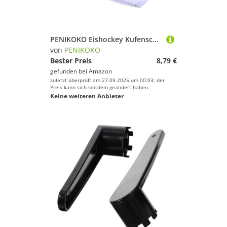
PENIKOKO Eishockey Kufenschoner Schlittschuhe Schoner Skate Boot Covers aus Langlebigem Material Kratzfest und Tragbar Passend für Verschiedene Skates für Reise und Zuhause Weiß mit
von
PENIKOKO
Bester Preis
8,79 €
gefunden bei
Amazon
zuletzt überprüft am 27.09.2025 um 00:03; der
Preis kann sich seitdem geändert haben.
Keine weiteren Anbieter