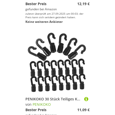
Bester Preis
12,19 €
gefunden bei
Amazon
zuletzt überprüft am 27.09.2025 um 00:03; der
Preis kann sich seitdem geändert haben.
Keine weiteren Anbieter
PENIKOKO 30 Stück Teiliges Kunststoff Bungee Haken mit Hoher Elastizität Robuste Bootszubehör Clips für Kajak und Kanu Langlebige Befestigungshaken für Bootsgebrauch Schwarz
von
PENIKOKO
Bester Preis
11,09 €