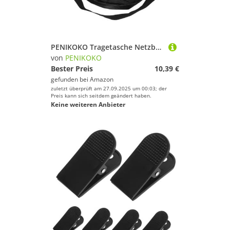
Deinem Sport.
Golf
Inline-Skates & Rollschuhe
Jagd-Sport
PENIKOKO Tragetasche Netzbeutel mit Verstellbarem Schultergurt Langlebiges Mesh Material Multifunktionale Einzeltasche für Basketball Volleyball Fußball für Training und Wettkampf
Kampfsport
von
PENIKOKO
Kanu-Sport
Bester Preis
10,39 €
gefunden bei
Amazon
Kiteboarden
zuletzt überprüft am 27.09.2025 um 00:03; der
Klettern & Bouldern
Preis kann sich seitdem geändert haben.
Keine weiteren Anbieter
Laufen
Leichtathletik
Paintball
Radsport
Reitsport
Rollhockey
Rudern
Schwimmen
Segeln