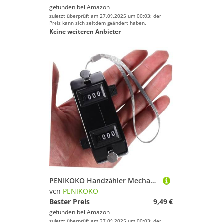
gefunden bei
Amazon
zuletzt überprüft am 27.09.2025 um 00:03; der
Preis kann sich seitdem geändert haben.
Keine weiteren Anbieter
PENIKOKO Handzähler Mechanisch Doppelseitig Tragbar Leicht mit Großer Anzeige Zweifache Zählfunktion für Sport Golf Angeln Stricken Kompakter Score Tracker Lap Counter für Outdoor
von
PENIKOKO
Bester Preis
9,49 €
gefunden bei
Amazon
zuletzt überprüft am 27.09.2025 um 00:03; der