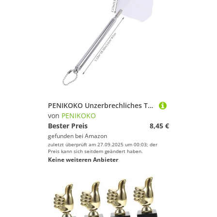
PENIKOKO Unzerbrechliches Teleskop fischkescher Landungsnetz aus Edelstahl Feinmaschig und Robust für Aquarien Aquarienfisch und Garnelenfang Geeignet für Fischteiche Farbe Zufällige Farbe
von
PENIKOKO
Bester Preis
8,45 €
gefunden bei
Amazon
zuletzt überprüft am 27.09.2025 um 00:03; der
Preis kann sich seitdem geändert haben.
Keine weiteren Anbieter