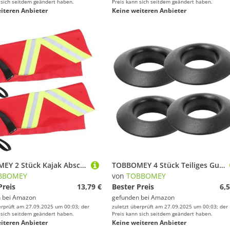
 sich seitdem geändert haben.
Preis kann sich seitdem geändert haben.
iteren Anbieter
Keine weiteren Anbieter
TOBBOMEY 2 Stück Kajak Abschleppflagge Reflektierende Sicherheitsflagge Leicht Wetterfest Für Kajak Kanus Boote Anhänger Hohe Sichtbarkeit
TOBBOMEY 4 Stück Teiliges Gummi Kajak Tropfringe Auslaufsichere Paddel Schutzringe Robust Installieren Passend für Kanus und Schlauchboote Praktische Bootszubehörteile
BBOMEY
von
TOBBOMEY
Preis
13,79 €
Bester Preis
6,5
 bei
Amazon
gefunden bei
Amazon
erprüft am 27.09.2025 um 00:03; der
zuletzt überprüft am 27.09.2025 um 00:03; der
 sich seitdem geändert haben.
Preis kann sich seitdem geändert haben.
iteren Anbieter
Keine weiteren Anbieter