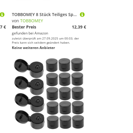
TOBBOMEY 8 Stück Teiliges Sport Stirnband für Damen Elastische rutschfeste Schweißabsorbierende Stirnbänder in Militärgrün für Yoga Laufen Fitness und Outdoor-Workouts
von
TOBBOMEY
7 €
Bester Preis
12,39 €
gefunden bei
Amazon
zuletzt überprüft am 27.09.2025 um 00:03; der
Preis kann sich seitdem geändert haben.
Keine weiteren Anbieter