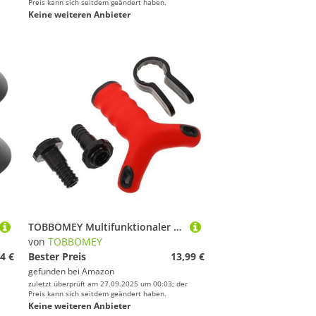
Preis kann sich seitdem geändert haben.
Keine weiteren Anbieter
TOBBOMEY Multifunktionaler Verstellbarer Handgelenk Unterarm-Handgelenktrainer aus Robustem Pp-tpr Material Ergonomischer Griff für Effektives Krafttraining zu Hause Fitnessstudio
von
TOBBOMEY
4 €
Bester Preis
13,99 €
gefunden bei
Amazon
zuletzt überprüft am 27.09.2025 um 00:03; der
Preis kann sich seitdem geändert haben.
Keine weiteren Anbieter