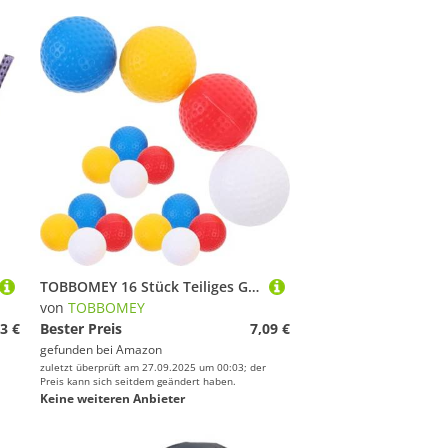
TOBBOMEY 16 Stück Teiliges Golf trainingsball Hohl Verschleißfest Weiß Gelb Blau Rot Hoher Elastizität für Jugendliche Fördert Genauigkeit Kraft und Muskelgedächtnis bei Golfübungen
von
TOBBOMEY
3 €
Bester Preis
7,09 €
gefunden bei
Amazon
zuletzt überprüft am 27.09.2025 um 00:03; der
Preis kann sich seitdem geändert haben.
Keine weiteren Anbieter