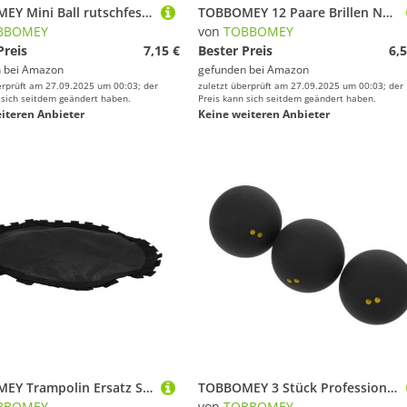
TOBBOMEY Mini Ball rutschfest Gymnastikball Bunt Leicht Tragbar Vielseitig für Yoga Workout Fitness Training
TOBBOMEY 12 Paare Brillen Nasenpads Silikon Anti rutsch Weiche Nasenpolster für Brillen Zubehör Komfortabel Haltbar Keine Druckstellen
BBOMEY
von
TOBBOMEY
Preis
7,15 €
Bester Preis
6,5
 bei
Amazon
gefunden bei
Amazon
erprüft am 27.09.2025 um 00:03; der
zuletzt überprüft am 27.09.2025 um 00:03; der
 sich seitdem geändert haben.
Preis kann sich seitdem geändert haben.
iteren Anbieter
Keine weiteren Anbieter
TOBBOMEY Trampolin Ersatz Sprungtuch Ø UV beständig Strapazierfähige Sprungmatte mit Verstärkter Naht für Sicheres Springen im Garten
TOBBOMEY 3 Stück Professionelle Squashbälle Doppelgelber Markierung Langsame Geschwindigkeit Trainingsball Hoher Sprung für Wettkampf und Praxis für Englische Courts
BBOMEY
von
TOBBOMEY