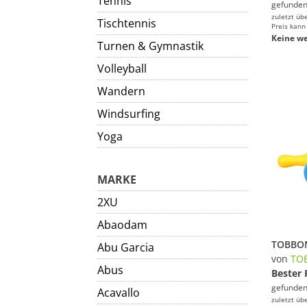
Tennis
gefunden
zuletzt üb
Tischtennis
Preis kann
Keine we
Turnen & Gymnastik
Volleyball
Wandern
Windsurfing
Yoga
MARKE
2XU
Abaodam
Abu Garcia
von
TO
Abus
Bester 
gefunden
Acavallo
zuletzt üb