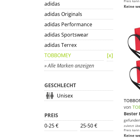
Preis kann
adidas
Keine we
adidas Originals
adidas Performance
adidas Sportswear
adidas Terrex
TOBBOMEY
» Alle Marken anzeigen
GESCHLECHT
Unisex
von
TO
Bester 
PREIS
gefunden
0-25 €
25-50 €
zuletzt üb
Preis kann
Keine we