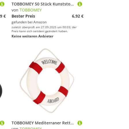
TOBBOMEY 50 Stück Kunststoff Klappdeckel Flaschendeckel Ersatzverschluss für Kosmetikflaschen Gewinde Langlebig und Stabil Geeignet für Lotionen Cremes Einfache Handhabung ohne
von
TOBBOMEY
9 €
Bester Preis
6,92 €
gefunden bei
Amazon
zuletzt überprüft am 27.09.2025 um 00:03; der
Preis kann sich seitdem geändert haben.
Keine weiteren Anbieter
TOBBOMEY Mediterraner Rettungsring Wanddeko Rot Nordic Stil aus Baumwollschaum für Wohnzimmer Outdoor Party Willkommen Schild Wanddekoration
von
TOBBOMEY