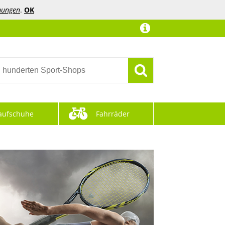
mungen
.
OK
aufschuhe
Fahrräder