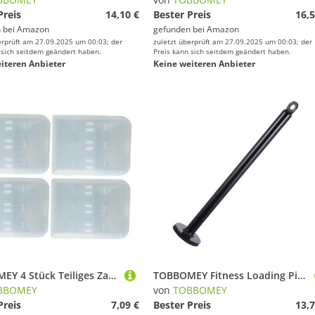
Preis
14,10 €
Bester Preis
16,5
 bei
Amazon
gefunden bei
Amazon
erprüft am 27.09.2025 um 00:03; der
zuletzt überprüft am 27.09.2025 um 00:03; der
 sich seitdem geändert haben.
Preis kann sich seitdem geändert haben.
iteren Anbieter
Keine weiteren Anbieter
TOBBOMEY 4 Stück Teiliges Zahnbürstenkopf aufbewahrungsset aus Robustem Staubdichtes Reiseetui für Elektrische Zahnbürstenköpfe Passend Großer Stauraum für Mehrere Bürstenköpfe Praktisch
TOBBOMEY Fitness Loading Pin aus Robustem Stahl Hantelscheibenhalter für Krafttraining Fitnesszubehör für Kabelzug Umlenkrollen Gym Geräte Zubehör
BBOMEY
von
TOBBOMEY
Preis
7,09 €
Bester Preis
13,7