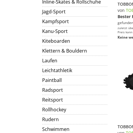
Inline-Skates & Rollschuhe
von
TO
Jagd-Sport
Bester 
Kampfsport
gefunden
zuletzt üb
Kanu-Sport
Preis kann
Keine we
Kiteboarden
Klettern & Bouldern
Laufen
Leichtathletik
Paintball
Radsport
Reitsport
Rollhockey
Rudern
Schwimmen
von
TO