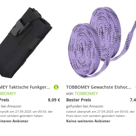
TOBBOMEY Taktische Funkgerätetasche Verstellbar mit Schnallenverschluss Leichte Strapazierfähige Hüfttasche für Camping Wandern Multifunktionale Aufbewahrung für Mobiltelefon und Funkgerät
TOBBOMEY Gewachste Eishockey schnürsenkel Abriebfest Flach Langlebig Praktische Hockey schlittschuhsenkel für Rollschuhe und Sneaker Ersatzschnürsenkel für Eiskunstlauf und Sportschuhe
BBOMEY
von
TOBBOMEY
Preis
8,09 €
Bester Preis
7,4
 bei
Amazon
gefunden bei
Amazon
erprüft am 27.09.2025 um 00:03; der
zuletzt überprüft am 27.09.2025 um 00:03; der
 sich seitdem geändert haben.
Preis kann sich seitdem geändert haben.
iteren Anbieter
Keine weiteren Anbieter