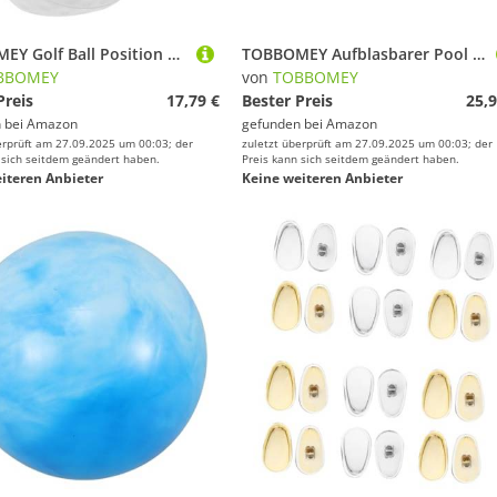
TOBBOMEY Golf Ball Position Marker Abs Kunststoff Rund mit Edelstahlspike Langlebig und Sichtbar für Outdoor Golfplatz Präzises Boundary Tool für Schnelle und Genaue Ballpositionierung
TOBBOMEY Aufblasbarer Pool Float Erwachsene Erdbeer Design mit Netz Schwimmsessel Wassermatratze Sommer Party Schwimmbad Lounge Zubehör
BBOMEY
von
TOBBOMEY
Preis
17,79 €
Bester Preis
25,9
 bei
Amazon
gefunden bei
Amazon
erprüft am 27.09.2025 um 00:03; der
zuletzt überprüft am 27.09.2025 um 00:03; der
 sich seitdem geändert haben.
Preis kann sich seitdem geändert haben.
iteren Anbieter
Keine weiteren Anbieter