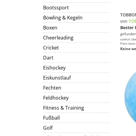
Bootssport
Bowling & Kegeln
von
TO
Boxen
Bester 
gefunden
Cheerleading
zuletzt üb
Preis kann
Cricket
Keine we
Dart
Eishockey
Eiskunstlauf
Fechten
Feldhockey
Fitness & Training
Fußball
Golf