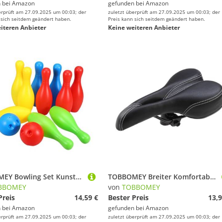
 bei
Amazon
gefunden bei
Amazon
erprüft am 27.09.2025 um 00:03; der
zuletzt überprüft am 27.09.2025 um 00:03; der
 sich seitdem geändert haben.
Preis kann sich seitdem geändert haben.
iteren Anbieter
Keine weiteren Anbieter
TOBBOMEY Bowling Set Kunststoffspielzeug Bowling Spielset mit Bällen für Drinnen und Draußen Fördert Koordination und Bewegung Vielseitig für Kindergarten und Freizeit
TOBBOMEY Breiter Komfortabler Fahrradsattel mit Stoßdämpfendem Sitzkissen Passend für Mountainbike Rennrad und Citybike Leicht Montierbar Waschbar für Lange Fahrradtouren
BBOMEY
von
TOBBOMEY
Preis
14,59 €
Bester Preis
13,9
 bei
Amazon
gefunden bei
Amazon
erprüft am 27.09.2025 um 00:03; der
zuletzt überprüft am 27.09.2025 um 00:03; der