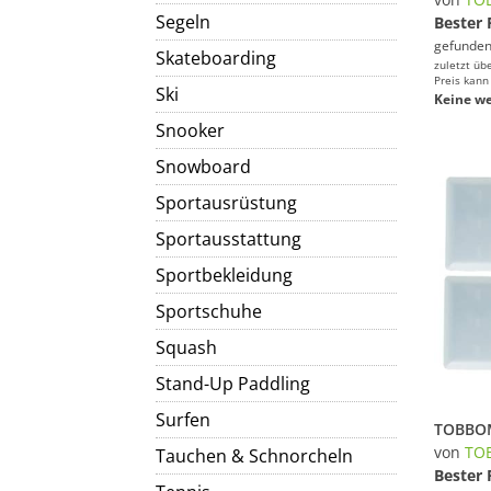
Segeln
Bester 
gefunden
Skateboarding
zuletzt üb
Preis kann
Ski
Keine we
Snooker
Snowboard
Sportausrüstung
Sportausstattung
Sportbekleidung
Sportschuhe
Squash
Stand-Up Paddling
Surfen
von
TO
Tauchen & Schnorcheln
Bester 