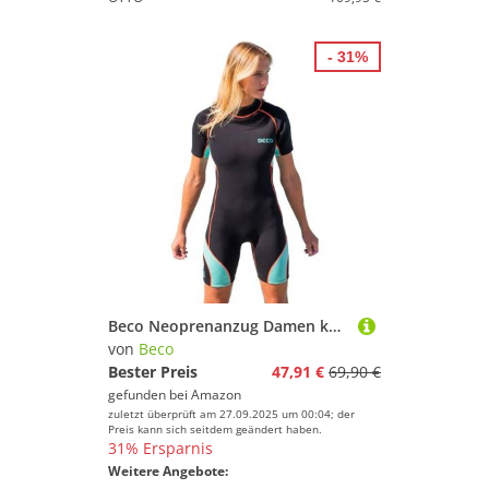
- 31%
Beco Neoprenanzug Damen kurz aus 3 mm CR-Neopren, wärmender Damen-Neoprenanzug mit UV Schutz UPF 50+ und praktischem Rückenreißverschluss – in Größe XL
von
Beco
Bester Preis
47,91 €
69,90 €
gefunden bei
Amazon
zuletzt überprüft am 27.09.2025 um 00:04; der
Preis kann sich seitdem geändert haben.
31% Ersparnis
Weitere Angebote: