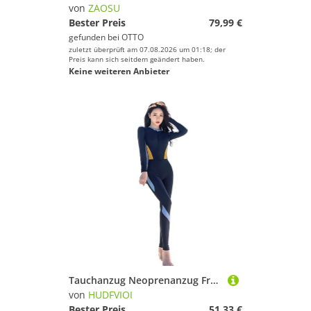
von
ZAOSU
Bester Preis
79,99 €
gefunden bei
OTTO
zuletzt überprüft am 07.08.2026 um 01:18; der
Preis kann sich seitdem geändert haben.
Keine weiteren Anbieter
Tauchanzug Neoprenanzug Frauen Schnorcheln Einteiliger Badeanzug Frontreißverschluss Rashguard Combinaison Surf Bademode Tauchanzug Beachwear(Blue with Yellow,L)
von
HUDFVIOI
Bester Preis
51,33 €