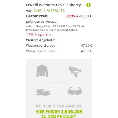
O'Neill Wetsuits O'Neill Shorty Toddler Reactor Spring Kinder-Neopren-Neoprenanzug-Badeanzug NAVY - Marineblau, 6 124-132
von
ONEILL WETSUITS
Bester Preis
39,95 €
44,90 €
gefunden bei
Amazon
zuletzt überprüft am 27.09.2025 um 00:03; der
Preis kann sich seitdem geändert haben.
17% Ersparnis
Weitere Angebote:
WassersportEuropa
47,95 €
WassersportEuropa
47,95 €