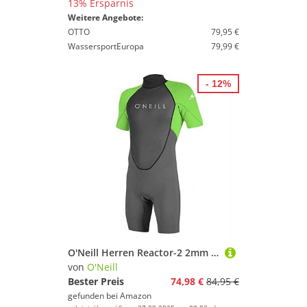
13% Ersparnis
Weitere Angebote:
OTTO
79,95 €
WassersportEuropa
79,99 €
- 12%
O'Neill Herren Reactor-2 2mm Back Zip Spring Wetsuit, Green, S
von
O'Neill
Bester Preis
74,98 €
84,95 €
gefunden bei
Amazon