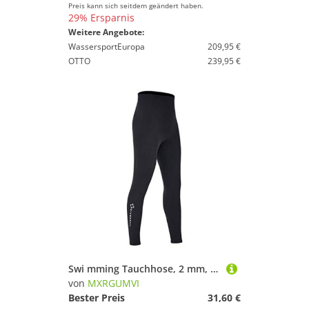
Preis kann sich seitdem geändert haben.
29% Ersparnis
Weitere Angebote:
WassersportEuropa
209,95 €
OTTO
239,95 €
Swi mming Tauchhose, 2 mm, Neopren, warm, Thermo-Neoprenanzug, lange Tauchhose, Herren, XL
von
MXRGUMVI
Bester Preis
31,60 €