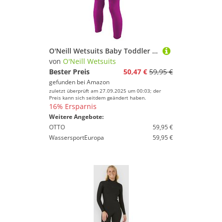
O'Neill Wetsuits Baby Toddler Reactor II 2mm Back Zip Full Wetsuit Neoprenanzug, Berry/Light Aqua/Graphite, 6
von
O'Neill Wetsuits
Bester Preis
50,47 €
59,95 €
gefunden bei
Amazon
zuletzt überprüft am 27.09.2025 um 00:03; der
Preis kann sich seitdem geändert haben.
16% Ersparnis
Weitere Angebote:
OTTO
59,95 €
WassersportEuropa
59,95 €