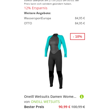
zuletzt überprüft am 27.09.2025 um 00:03; der
Preis kann sich seitdem geändert haben.
12% Ersparnis
Weitere Angebote:
WassersportEuropa
84,95 €
OTTO
84,95 €
- 10%
Oneill Wetsuits Damen Women's Reactor II 3/2mm Back Zip Full Neoprenanzug, Black/Light AQU,42 EU (US 12)
von
ONEILL WETSUITS
Bester Preis
90,99 €
100,99 €