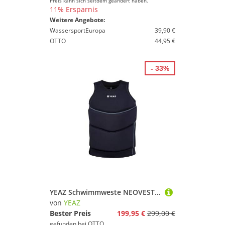
Preis kann sich seitdem geändert haben.
11% Ersparnis
Weitere Angebote:
WassersportEuropa
39,90 €
OTTO
44,95 €
- 33%
YEAZ Schwimmweste NEOVEST Neoprenweste, Hochwertige Neopren Weste mit 50 Newton Auftrieb
von
YEAZ
Bester Preis
199,95 €
299,00 €
gefunden bei
OTTO