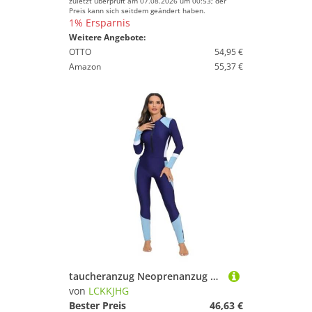
zuletzt überprüft am 07.08.2026 um 00:53; der
Preis kann sich seitdem geändert haben.
1% Ersparnis
Weitere Angebote:
OTTO
54,95 €
Amazon
55,37 €
taucheranzug Neoprenanzug Damen Einteiler Bademode Langarm Badeanzug Ganzkörperschwimmanzug for Schnorcheln Surfen Kleidung Rashguard(Blue,XXL)
von
LCKKJHG
Bester Preis
46,63 €