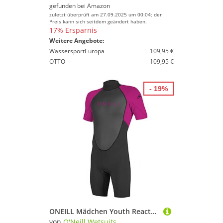
gefunden bei
Amazon
zuletzt überprüft am 27.09.2025 um 00:04; der
Preis kann sich seitdem geändert haben.
17% Ersparnis
Weitere Angebote:
WassersportEuropa
109,95 €
OTTO
109,95 €
- 19%
ONEILL Mädchen Youth Reactor Ii 2mm Back Zip Spring Wetsuit, schwarz (Berry), 16
von
O'Neill Wetsuits