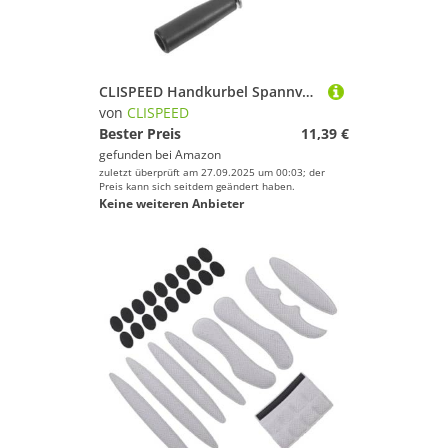
Deinem Sport.
Fußball
Golf
Handball
CLISPEED Handkurbel Spannvorrichtung für Badminton Volleyballnetz Robuste Outdoor Sportausrüstung aus Stahl Kompakt und Tragbar Präzise Netzanpassung Vielseitiges Zufällige Zufällige Farbe
Inline-Skates & Rollschuhe
von
CLISPEED
Jagd-Sport
Bester Preis
11,39 €
gefunden bei
Amazon
Kampfsport
zuletzt überprüft am 27.09.2025 um 00:03; der
Kanu-Sport
Preis kann sich seitdem geändert haben.
Keine weiteren Anbieter
Klettern & Bouldern
Lacrosse
Laufen
Leichtathletik
Paintball
Radsport
Reitsport
Rollhockey
Rudern