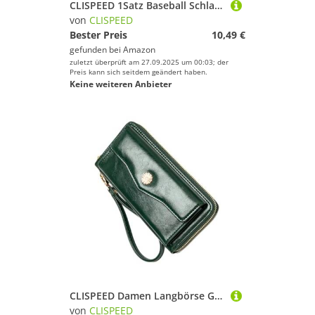
CLISPEED 1Satz Baseball Schlagtrainer Für Effektives Schlagtraining Mit Softball Und Elastischem Für Erwachsene Tragbar Und Vielseitig Einsetzbar
von
CLISPEED
Bester Preis
10,49 €
gefunden bei
Amazon
zuletzt überprüft am 27.09.2025 um 00:03; der
Preis kann sich seitdem geändert haben.
Keine weiteren Anbieter
CLISPEED Damen Langbörse Große Kapazität Münzfach Kunstleder Optik Reißverschluss Portemonnaie für Alltag Shopping Reise Stilvolle Handtasche in Grün
von
CLISPEED