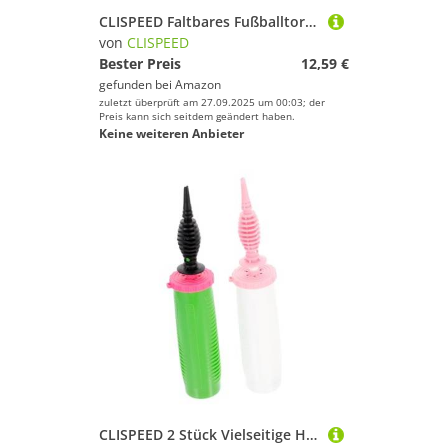
Turnen & Gymnastik
CLISPEED Faltbares Fußballtor mit Abnehmbarem Netz Wetterfestes Fußballzielnetz für Training und Spiel im Garten Park Strand Leicht und Tragbar Fußballtor für Jungen und Mädchen
von
CLISPEED
Volleyball
Bester Preis
12,59 €
Wakeboarding
gefunden bei
Amazon
Wakeskating
zuletzt überprüft am 27.09.2025 um 00:03; der
Preis kann sich seitdem geändert haben.
Wandern
Keine weiteren Anbieter
Yoga
Clispeed
Geschlecht
Preis
% Sale
Farbe
CLISPEED 2 Stück Vielseitige Handpumpe für Luftballons aus Leichtem Kunststoff Tragbare Doppelseitige Ballonpumpe Schnelle und Praktische Luftbefüllung für Erwachsene für Partydekoration