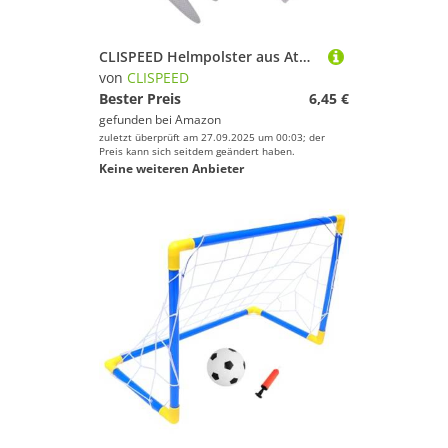
Schwimmen
Segeln
CLISPEED Helmpolster aus Atmungsaktivem Schwamm Komfortable Innenpolsterung für Fahrrad Elektroscooter helme Passend Einfach zu Ersetzen für Belüftung und Trockenheit
Skateboarding
von
CLISPEED
Bester Preis
6,45 €
Ski
gefunden bei
Amazon
Snooker
zuletzt überprüft am 27.09.2025 um 00:03; der
Preis kann sich seitdem geändert haben.
Snowboard
Keine weiteren Anbieter
Sportausrüstung
Sportausstattung
Sportbekleidung
Sportschuhe
Squash
Stand-Up Paddling
Surfen
Tauchen & Schnorcheln
Tennis
Tischtennis