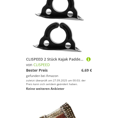
CLISPEED 2 Stück Kajak Paddelhalter Robuste Paddelschnalle für Kanus Deckmontierter Paddelclip Sicherer Outdoor Paddelhalter für Kajakfreunde und Wassersport Zubehör
von
CLISPEED
Bester Preis
6,69 €
gefunden bei
Amazon
zuletzt überprüft am 27.09.2025 um 00:03; der
Preis kann sich seitdem geändert haben.
Keine weiteren Anbieter