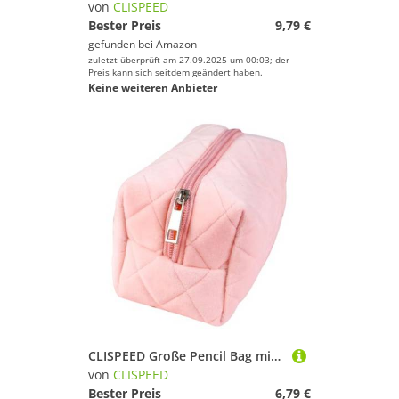
von
CLISPEED
Bester Preis
9,79 €
gefunden bei
Amazon
zuletzt überprüft am 27.09.2025 um 00:03; der
Preis kann sich seitdem geändert haben.
Keine weiteren Anbieter
CLISPEED Große Pencil Bag mit Reißverschluss Kratzfest Leichter Pen Organizer für Schule und Reise Geräumige Makeup Brush Bag Vielseitige Aufbewahrung für Stifte und Kosmetik Mädchen
von
CLISPEED
Bester Preis
6,79 €