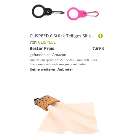
CLISPEED 6 Stück Teiliges Silikon Flaschenhalter Robuste Tragbare Karabiner für Wasserflaschen Vielseitig Einsetzbar zum Aufhängen an Rucksack für Outdoor Wandern Klettern und Fitness
von
CLISPEED
Bester Preis
7,69 €
gefunden bei
Amazon
zuletzt überprüft am 27.09.2025 um 00:03; der
Preis kann sich seitdem geändert haben.
Keine weiteren Anbieter