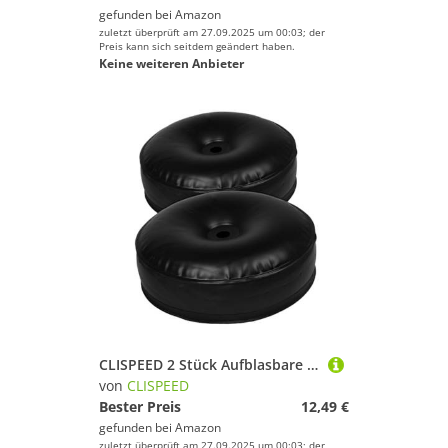
gefunden bei
Amazon
zuletzt überprüft am 27.09.2025 um 00:03; der
Preis kann sich seitdem geändert haben.
Keine weiteren Anbieter
CLISPEED 2 Stück Aufblasbare Wasserhanteln Leicht Verstellbar für Pool Fitness Wassersportübungen Kindertraining PVC Langlebig Vielseitig für Gym und Party
von
CLISPEED
Bester Preis
12,49 €
gefunden bei
Amazon
zuletzt überprüft am 27.09.2025 um 00:03; der