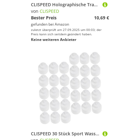
CLISPEED Holographische Transparente PVC Bauchtasche Multifunktionale Sport Gürteltasche Leichte Reisetasche Damen Herren für Fitness Wandern Shopping
von
CLISPEED
Bester Preis
10,69 €
gefunden bei
Amazon
zuletzt überprüft am 27.09.2025 um 00:03; der
Preis kann sich seitdem geändert haben.
Keine weiteren Anbieter
CLISPEED 30 Stück Sport Wasserflaschen Verschlusskappen Gewinde Handzug Push Pull Deckel Auslaufsicher Ersatzkappen Für Trinkflaschen Fitness Outdoor Reise