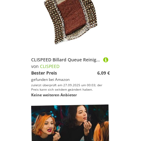
CLISPEED Billard Queue Reinigungstuch Sanftes Cue Wischer Tuch Langlebiger Pool Stick Shaft Cleaner Praktisches Billard Zubehör zur Pflege und Lebensdauerverlängerung Zufällige Farbe
von
CLISPEED
Bester Preis
6,09 €
gefunden bei
Amazon
zuletzt überprüft am 27.09.2025 um 00:03; der
Preis kann sich seitdem geändert haben.
Keine weiteren Anbieter