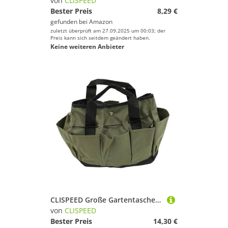
von
CLISPEED
Bester Preis
8,29 €
gefunden bei
Amazon
zuletzt überprüft am 27.09.2025 um 00:03; der
Preis kann sich seitdem geändert haben.
Keine weiteren Anbieter
CLISPEED Große Gartentasche aus Strapazierfähigem Oxford Vielen Taschen Geräumiger Robuster Gartengeräte Organizer für Gartenarbeit und Werkzeugaufbewahrung in Militärgrün
von
CLISPEED
Bester Preis
14,30 €