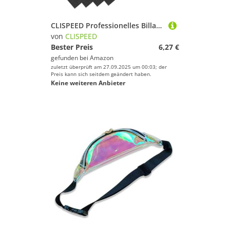
CLISPEED Professionelles Billard Queue Spitzen Reparaturset mit Cue Tip Shaper aus Kunststoff Schleifpapierblättern Wiederverwendbarem Burnisher Leicht Kompakt Langlebig Passend für
von
CLISPEED
Bester Preis
6,27 €
gefunden bei
Amazon
zuletzt überprüft am 27.09.2025 um 00:03; der
Preis kann sich seitdem geändert haben.
Keine weiteren Anbieter