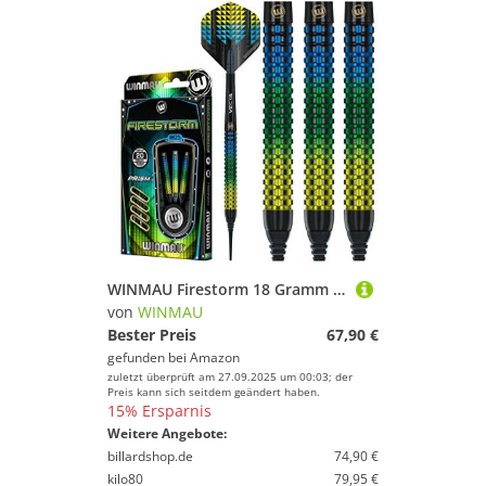
WINMAU Firestorm 18 Gramm Profi Wolfram Softip Dartpfeile Set mit Flights und Schäfte
von
WINMAU
Bester Preis
67,90 €
gefunden bei
Amazon
zuletzt überprüft am 27.09.2025 um 00:03; der
Preis kann sich seitdem geändert haben.
15% Ersparnis
Weitere Angebote:
billardshop.de
74,90 €
kilo80
79,95 €