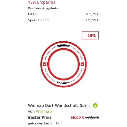
18% Ersparnis
Weitere Angebote:
OTTO
109,75 €
Sport-Thieme
119,99 €
- 18%
Winmau Dart-Wandschutz Surround Pro-Line 2.0 red 4450, Dartscheibe Dart Scheibe Darts
von
Winmau
Bester Preis
56,00 €
67,95 €
gefunden bei
OTTO