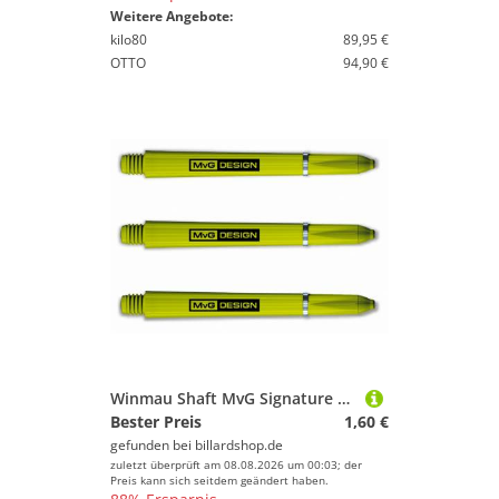
Weitere Angebote:
kilo80
89,95 €
OTTO
94,90 €
Winmau Shaft MvG Signature Nylon grün short oder medium, 7100-107 oder 7100-207
Bester Preis
1,60 €
gefunden bei
billardshop.de
zuletzt überprüft am 08.08.2026 um 00:03; der
Preis kann sich seitdem geändert haben.