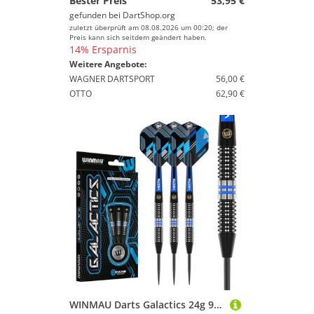
Bester Preis
53,95 €
gefunden bei
DartShop.org
zuletzt überprüft am 08.08.2026 um 00:20; der
Preis kann sich seitdem geändert haben.
14% Ersparnis
Weitere Angebote:
WAGNER DARTSPORT
56,00 €
OTTO
62,90 €
WINMAU Darts Galactics 24g 90% Professionelles Wolfram Dartpfeile-Set mit Stahlspitze mit Dart Flüge und Dartschäfte