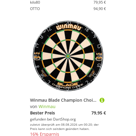
kilo80
79,95 €
OTTO
94,90 €
Winmau Blade Champion Choice Dual Core (Trainingsboard)
von
Winmau
Bester Preis
79,95 €
gefunden bei
DartShop.org
zuletzt überprüft am 08.08.2026 um 00:20; der
Preis kann sich seitdem geändert haben.
16% Ersparnis