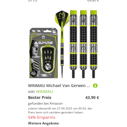
OTTO
69,80 €
WINMAU Michael Van Gerwen MvG Aspire 21g Profi Wolfram Steeltip Dartpfeile Set mit Flights und Schäfte
von
WINMAU
Bester Preis
43,90 €
gefunden bei
Amazon
zuletzt überprüft am 27.09.2025 um 00:03; der
Preis kann sich seitdem geändert haben.
54% Ersparnis
Weitere Angebote: