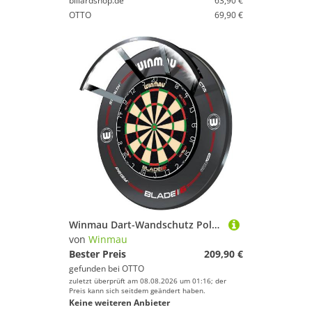
billardshop.de
63,90 €
OTTO
69,90 €
Winmau Dart-Wandschutz Polaris + Blade 6 Dual Core + Catchring
von
Winmau
Bester Preis
209,90 €
gefunden bei
OTTO
zuletzt überprüft am 08.08.2026 um 01:16; der
Preis kann sich seitdem geändert haben.
Keine weiteren Anbieter