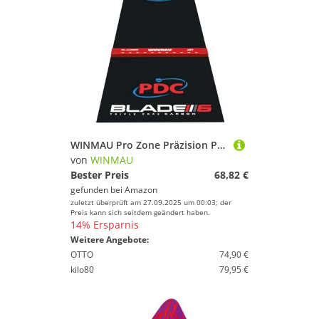
WINMAU Pro Zone Präzision PVC Dartteppich mit Integrierter Erhöhung Abwurflinie/Oche Line - Volle Länge - Elegantes schwarzes Design Dartmatte - Professionelles Dartzubehör
von
WINMAU
Bester Preis
68,82 €
gefunden bei
Amazon
zuletzt überprüft am 27.09.2025 um 00:03; der
Preis kann sich seitdem geändert haben.
14% Ersparnis
Weitere Angebote:
OTTO
74,90 €
kilo80
79,95 €