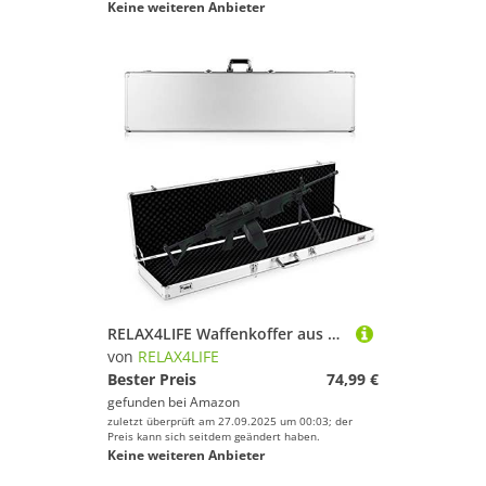
Keine weiteren Anbieter
RELAX4LIFE Waffenkoffer aus Aluminium, Alukoffer für Schrotflinte, Munitionskoffer Schwammkissen, Gewehrkoffer Zahlenschloss und Vorhängeschloss, Jagdkoffer Abschließbar, Pistolenkoffer (Silber)
von
RELAX4LIFE
Bester Preis
74,99 €
gefunden bei
Amazon
zuletzt überprüft am 27.09.2025 um 00:03; der
Preis kann sich seitdem geändert haben.
Keine weiteren Anbieter