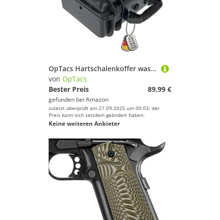
OpTacs Hartschalenkoffer wasserdicht für Pistolen und Zubehör 41x34,2x20,4cm – Stoßfest, Staubdicht, mit anpassbarem Rasterschaumstoff, abschließbar, ideal für Kurzwaffen
von
OpTacs
Bester Preis
89,99 €
gefunden bei
Amazon
zuletzt überprüft am 27.09.2025 um 00:03; der
Preis kann sich seitdem geändert haben.
Keine weiteren Anbieter