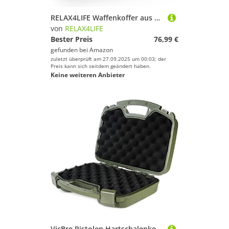
RELAX4LIFE Waffenkoffer aus Aluminium, Alukoffer für Schrotflinte, Munitionskoffer Schwammkissen, Gewehrkoffer Zahlenschloss und Vorhängeschloss, Jagdkoffer Abschließbar, Pistolenkoffer (schwarz)
von
RELAX4LIFE
Bester Preis
76,99 €
gefunden bei
Amazon
zuletzt überprüft am 27.09.2025 um 00:03; der
Preis kann sich seitdem geändert haben.
Keine weiteren Anbieter
VicBre Pistolen Hartschalenkoffer mit Schaumstoff, abschließbare wasserdichte tragbare 2 Handfeuerwaffen Magazin Aufbewahrungsbox für Outdoor Shooting Jagd Schießstand