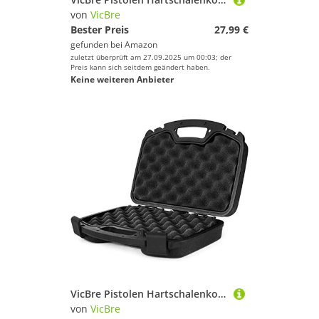
von
VicBre
Bester Preis
27,99 €
gefunden bei
Amazon
zuletzt überprüft am 27.09.2025 um 00:03; der
Preis kann sich seitdem geändert haben.
Keine weiteren Anbieter
VicBre Pistolen Hartschalenkoffer mit Schaumstoff, abschließbare wasserdichte tragbare 2 Handfeuerwaffen Magazin Aufbewahrungsbox für Outdoor Shooting Jagd Schießstand
von
VicBre