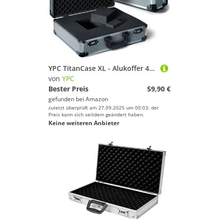
YPC TitanCase XL - Alukoffer 45x35x15 cm mit Würfelschaum, Universalkoffer, Drohnenkoffer, Pistolenkoffer, Werkzeugkoffer leer, mit Zahlenschloss, Titangrau
von
YPC
Bester Preis
59,90 €
gefunden bei
Amazon
zuletzt überprüft am 27.09.2025 um 00:03; der
Preis kann sich seitdem geändert haben.
Keine weiteren Anbieter