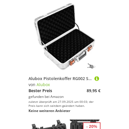
Alubox Pistolenkoffer RG002 Schutzkoffer 46,5 x 28 x 12 - Pistolen Hartschalenkoffer 2 Schnallen 2 Schlösser - witterungsbeständiges Riffelblech Aluminium 1,5mm - abschließbar, gepolstert
von
Alubox
Bester Preis
89,95 €
gefunden bei
Amazon
zuletzt überprüft am 27.09.2025 um 00:03; der
Preis kann sich seitdem geändert haben.
Keine weiteren Anbieter
- 20%