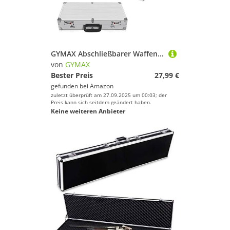
GYMAX Abschließbarer Waffenkoffer mit Schaumstoff, Pistolenkoffer aus Aluminium & ABS, Gewehrkoffer Kurzwaffenkoffer mit Zahlenschloss, für Pistolen, 47 x 25 x 8,3 cm, Silber
von
GYMAX
Bester Preis
27,99 €
gefunden bei
Amazon
zuletzt überprüft am 27.09.2025 um 00:03; der
Preis kann sich seitdem geändert haben.
Keine weiteren Anbieter