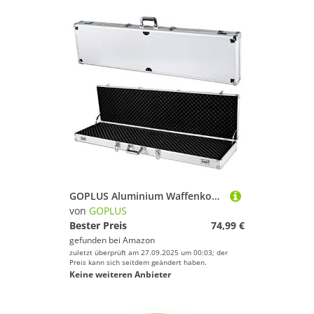
GOPLUS Aluminium Waffenkoffer, Gewehrkoffer, Gewehrtasche Waffenfutteral, Pistolenkoffer, mit Schaumstoffeinlage, abschließbar 133,5 x 34,5 x 11,5 cm, Farbewahl (Silber)
von
GOPLUS
Bester Preis
74,99 €
gefunden bei
Amazon
zuletzt überprüft am 27.09.2025 um 00:03; der
Preis kann sich seitdem geändert haben.
Keine weiteren Anbieter