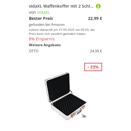
vidaXL Waffenkoffer mit 2 Schlüsseln Gewehrkoffer Pistolenkoffer Jagdkoffer Universalkoffer Alukoffer Aluminium Alu ABS Silbern 31x26x8,3 cm
Preis
von
vidaXL
Bester Preis
22,99 €
% Sale
gefunden bei
Amazon
zuletzt überprüft am 27.09.2025 um 00:03; der
Farbe
Preis kann sich seitdem geändert haben.
8% Ersparnis
Weitere Angebote:
OTTO
24,99 €
- 23%