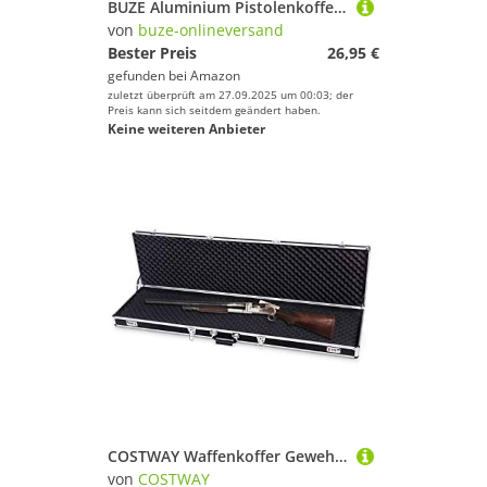
BUZE Aluminium Pistolenkoffer, Waffenkoffer Außenmaße 270X185X115mm Universalkoffer 2,7 Liter mit Schlösser und 2 Schlüsseln
von
buze-onlineversand
Bester Preis
26,95 €
gefunden bei
Amazon
zuletzt überprüft am 27.09.2025 um 00:03; der
Preis kann sich seitdem geändert haben.
Keine weiteren Anbieter
COSTWAY Waffenkoffer Gewehrkoffer Munitionskoffer Jagdkoffer Alukoffer, Pistolenkoffer abschließbar, Flintenkoffer Aluminiumlegierung, Waffe Langwaffe Koffer 134x35x12cm(Schwarz)
von
COSTWAY