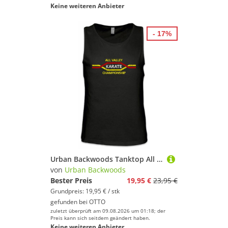
Keine weiteren Anbieter
- 17%
Urban Backwoods Tanktop All Valley Karate Championship Ärmelloses T-Shirt Kid Tournament Logo Sign Martial Arts
von
Urban Backwoods
Bester Preis
19,95 €
23,95 €
Grundpreis: 19,95 € / stk
gefunden bei
OTTO
zuletzt überprüft am 09.08.2026 um 01:18; der
Preis kann sich seitdem geändert haben.
Keine weiteren Anbieter