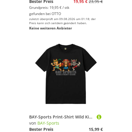
Bester Preis
19,95 €
23,95 €
Grundpreis: 19,95 € / stk
gefunden bei
OTTO
zuletzt überprüft am 09.08.2026 um 01:18; der
Preis kann sich seitdem geändert haben.
Keine weiteren Anbieter
BAY-Sports Print-Shirt Wild Kids Club Fighter Kickboxen MMA Boxen Thaiboxen Muay Thai Karate (Stück) Kinder, Kids Affe, Bison und Fuchs – das tierisch starke Fighter
von
BAY-Sports
Bester Preis
15,99 €