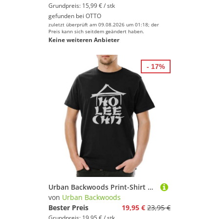
Grundpreis: 15,99 € / stk
gefunden bei
OTTO
zuletzt überprüft am 09.08.2026 um 01:18; der
Preis kann sich seitdem geändert haben.
Keine weiteren Anbieter
- 17%
Urban Backwoods Print-Shirt Ho Lee Chit Herren T-Shirt Eastern Kung Fu Bruce Jet Arts Karate (1-tlg) Shaolin Matrial Kampfkunst China
von
Urban Backwoods
Bester Preis
19,95 €
23,95 €
Grundpreis: 19,95 € / stk