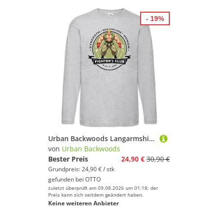
- 19%
Urban Backwoods Langarmshirt Fighter's Club Guile II Langarm T-Shirt Fighter SF Karate Hadouken Ryu (1-tlg) Street Ken Kung Fu
von
Urban Backwoods
Bester Preis
24,90 €
30,90 €
Grundpreis: 24,90 € / stk
gefunden bei
OTTO
zuletzt überprüft am 09.08.2026 um 01:18; der
Preis kann sich seitdem geändert haben.
Keine weiteren Anbieter