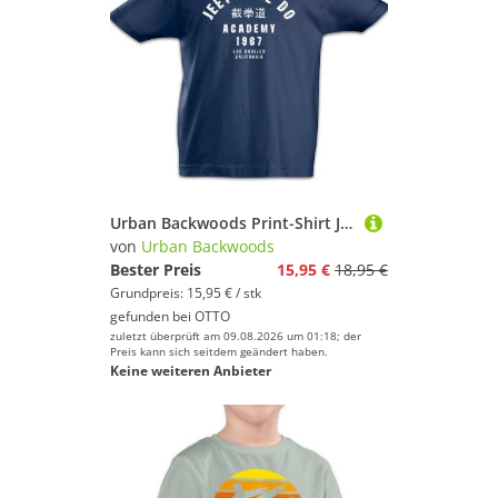
Urban Backwoods Print-Shirt Jeet Kune Do Academy Kinder T-Shirt Bruce Kung Fu Martial Arts Lee (1-tlg) China Kampfsport Karate Kickboxing
von
Urban Backwoods
Bester Preis
15,95 €
18,95 €
Grundpreis: 15,95 € / stk
gefunden bei
OTTO
zuletzt überprüft am 09.08.2026 um 01:18; der
Preis kann sich seitdem geändert haben.
Keine weiteren Anbieter