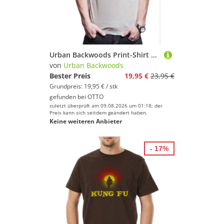
Urban Backwoods Print-Shirt Fighter's Club Guile II Herren T-Shirt Fighter SF Karate Hadouken Ryu (1-tlg) Street Ken Kung Fu
von
Urban Backwoods
Bester Preis
19,95 €
23,95 €
Grundpreis: 19,95 € / stk
gefunden bei
OTTO
zuletzt überprüft am 09.08.2026 um 01:18; der
Preis kann sich seitdem geändert haben.
Keine weiteren Anbieter
- 17%