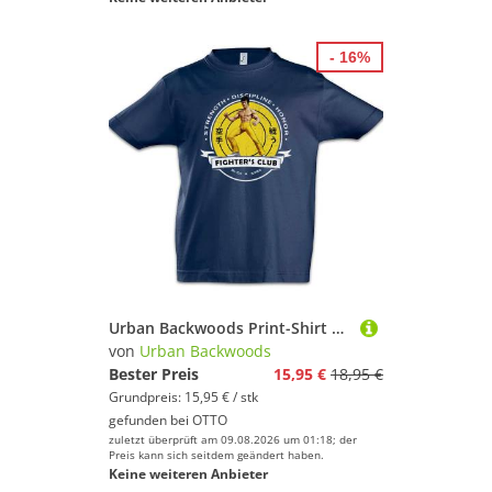
- 16%
Urban Backwoods Print-Shirt Fighter's Club Lee II Kinder T-Shirt Vintage Bruce Karate Kung Fu (1-tlg) Martial Arts Todeskralle Film
von
Urban Backwoods
Bester Preis
15,95 €
18,95 €
Grundpreis: 15,95 € / stk
gefunden bei
OTTO
zuletzt überprüft am 09.08.2026 um 01:18; der
Preis kann sich seitdem geändert haben.
Keine weiteren Anbieter