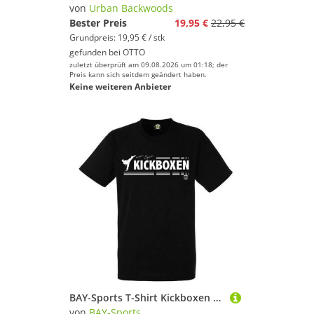
von
Urban Backwoods
Bester Preis
19,95 €
22,95 €
Grundpreis: 19,95 € / stk
gefunden bei
OTTO
zuletzt überprüft am 09.08.2026 um 01:18; der
Preis kann sich seitdem geändert haben.
Keine weiteren Anbieter
BAY-Sports T-Shirt Kickboxen mein Sport Kickboxshirt Kick-Boxen Kampfsport (100% Baumwolle) Thaiboxen, Muay Thai, Kinder, Erwachsene
von
BAY-Sports