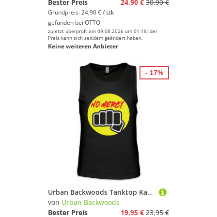
Bester Preis
24,90 €
30,90 €
Grundpreis: 24,90 € / stk
gefunden bei
OTTO
zuletzt überprüft am 09.08.2026 um 01:18; der
Preis kann sich seitdem geändert haben.
Keine weiteren Anbieter
- 17%
Urban Backwoods Tanktop Karate No Mercy Ärmelloses T-Shirt Kid Tournament Turnier Logo Sign Martial Arts Kampfkunst Cobra
von
Urban Backwoods
Bester Preis
19,95 €
23,95 €