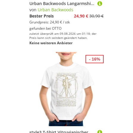
Urban Backwoods Langarmshirt Fighter's Club Goku II Langarm T-Shirt Super Dragon Saiya Gym Vintage (1-tlg) Ball Karate Kung Fu
von
Urban Backwoods
Bester Preis
24,90 €
30,90 €
Grundpreis: 24,90 € / stk
gefunden bei
OTTO
zuletzt überprüft am 09.08.2026 um 01:18; der
Preis kann sich seitdem geändert haben.
Keine weiteren Anbieter
- 16%
style3 T-Shirt Vitruvianischer Kampfsportler karate judo jiu jitsu