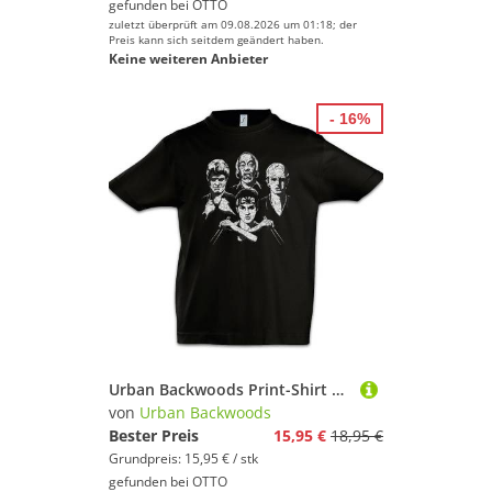
gefunden bei
OTTO
zuletzt überprüft am 09.08.2026 um 01:18; der
Preis kann sich seitdem geändert haben.
Keine weiteren Anbieter
- 16%
Urban Backwoods Print-Shirt Karate Rhapsody Kinder T-Shirt The Album Karate Bohemian Queen Kid (1-tlg) Cobra Daniel Kai Mr.
von
Urban Backwoods
Bester Preis
15,95 €
18,95 €
Grundpreis: 15,95 € / stk
gefunden bei
OTTO