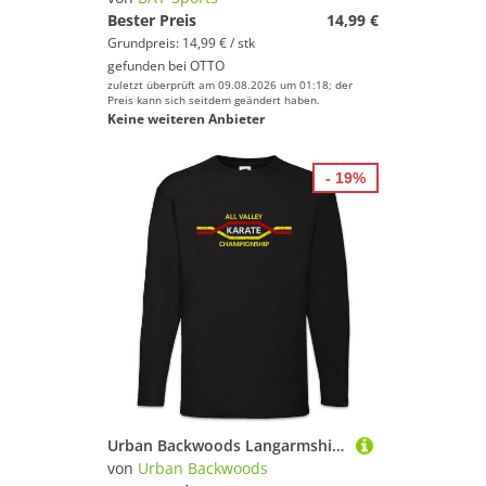
Bester Preis
14,99 €
Grundpreis: 14,99 € / stk
gefunden bei
OTTO
zuletzt überprüft am 09.08.2026 um 01:18; der
Preis kann sich seitdem geändert haben.
Keine weiteren Anbieter
- 19%
Urban Backwoods Langarmshirt All Valley Karate Championship Langarm T-Shirt Kid Tournament Turnier (1-tlg) Logo Sign Martial Arts
von
Urban Backwoods