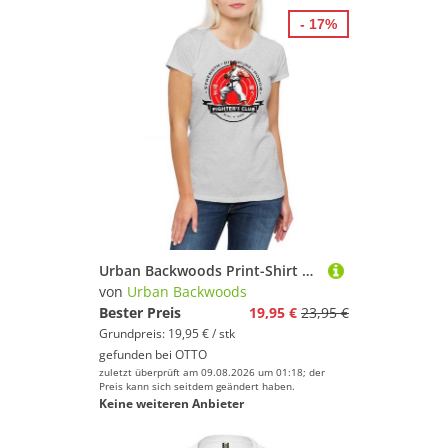
- 17%
Urban Backwoods Print-Shirt Fighter's Club Ryu II Damen T-Shirt Fighter SF Karate Hadouken Street (1-tlg) Ken Kung Fu Martial
von
Urban Backwoods
Bester Preis
19,95 €
23,95 €
Grundpreis: 19,95 € / stk
gefunden bei
OTTO
zuletzt überprüft am 09.08.2026 um 01:18; der
Preis kann sich seitdem geändert haben.
Keine weiteren Anbieter