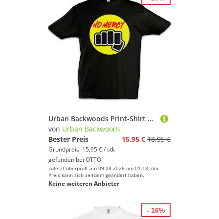
Urban Backwoods Print-Shirt Karate No Mercy Kinder T-Shirt Kid Tournament Turnier Logo Sign (1-tlg) Martial Arts Kampfkunst Cobra
von
Urban Backwoods
Bester Preis
15,95 €
18,95 €
Grundpreis: 15,95 € / stk
gefunden bei
OTTO
zuletzt überprüft am 09.08.2026 um 01:18; der
Preis kann sich seitdem geändert haben.
Keine weiteren Anbieter
- 16%