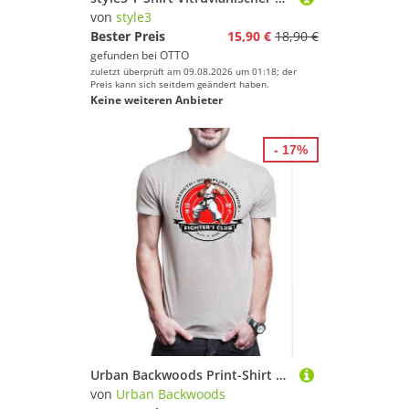
von
style3
Bester Preis
15,90 €
18,90 €
gefunden bei
OTTO
zuletzt überprüft am 09.08.2026 um 01:18; der
Preis kann sich seitdem geändert haben.
Keine weiteren Anbieter
- 17%
Urban Backwoods Print-Shirt Fighter's Club Ryu II Herren T-Shirt Fighter SF Karate Hadouken Street (1-tlg) Ken Kung Fu Martial
von
Urban Backwoods