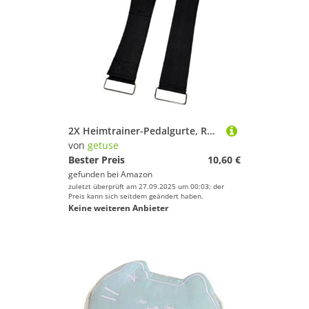
2X Heimtrainer-Pedalgurte, Rudergerät-Pedalgurte, langlebig, verstellbares Beintraining, 48 cm Länge, für Crosstrainer und Fitnessgeräte- 2*Schwarz/60cm
von
getuse
Bester Preis
10,60 €
gefunden bei
Amazon
zuletzt überprüft am 27.09.2025 um 00:03; der
Preis kann sich seitdem geändert haben.
Keine weiteren Anbieter