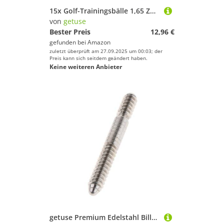
Wakeboarding
15x Golf-Trainingsbälle 1,65 Zoll Realistische Textur Leichtgewicht für Hinterhofausrüstung- Gelb
von
getuse
Wakeskating
Bester Preis
12,96 €
Wandern
gefunden bei
Amazon
Windsurfing
zuletzt überprüft am 27.09.2025 um 00:03; der
Preis kann sich seitdem geändert haben.
Yoga
Keine weiteren Anbieter
getuse
Geschlecht
Preis
Farbe
getuse Premium Edelstahl Billard Pool Queue Joint Pin Insert Ersatzteil - für 3 8 10 Gelenke