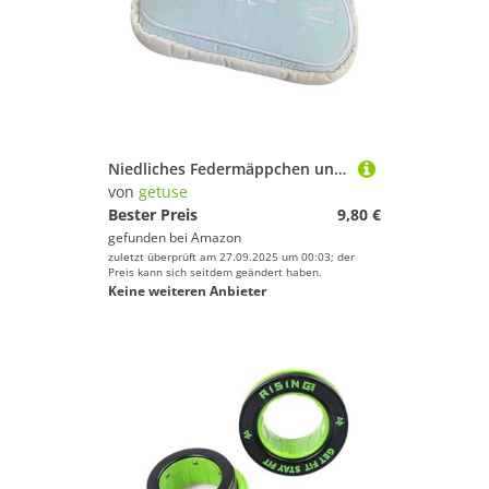
Niedliches Federmäppchen und Kosmetiktasche mit Cartoon-Katze, für Damen und Mädchen, tragbarer Schreibwaren-Organizer, 20 x 10 x 4,5 cm, Schule, Büro, Reisezubehör, Geschenk, hellblau, M, 32 x 32 cm
von
getuse
Bester Preis
9,80 €
gefunden bei
Amazon
zuletzt überprüft am 27.09.2025 um 00:03; der
Preis kann sich seitdem geändert haben.
Keine weiteren Anbieter