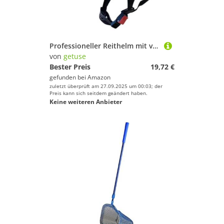
Deinem Sport.
Golf
Inline-Skates & Rollschuhe
Jagd-Sport
Professioneller Reithelm mit verstellbarer Passform, Sicherheitsausrüstung für Erwachsene, Samtreitkappe 54-62 cm
Kampfsport
von
getuse
Kanu-Sport
Bester Preis
19,72 €
gefunden bei
Amazon
Kiteboarden
zuletzt überprüft am 27.09.2025 um 00:03; der
Klettern & Bouldern
Preis kann sich seitdem geändert haben.
Keine weiteren Anbieter
Laufen
Leichtathletik
Paintball
Radsport
Reitsport
Rollhockey
Rudern
Schwimmen
Segeln