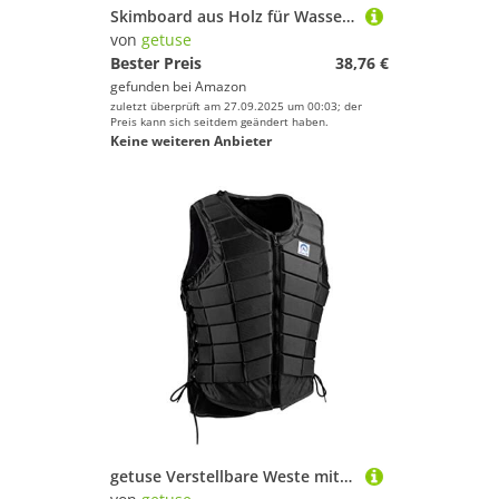
Skimboard aus Holz für Wassersport, Strandsandbrett, kleines Surfbrett für Teenager, Kinder, Erwachsene, 3 Größen: 89 x 50 cm G
von
getuse
Bester Preis
38,76 €
gefunden bei
Amazon
zuletzt überprüft am 27.09.2025 um 00:03; der
Preis kann sich seitdem geändert haben.
Keine weiteren Anbieter
getuse Verstellbare Weste mit Reißverschluss für Reitaktivitäten, schwarz, EVA-Reitweste mit seitlicher Schnürung und Steißbeinschutz, Damen, Größe S