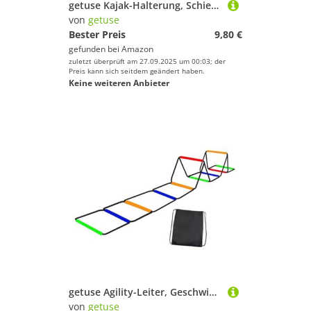
getuse Kajak-Halterung, Schiene, Hardware, 29,8 cm, Seitenmontage, Zubehör, Kajakschiene für Angelrutenhalter
von
getuse
Bester Preis
9,80 €
gefunden bei
Amazon
zuletzt überprüft am 27.09.2025 um 00:03; der
Preis kann sich seitdem geändert haben.
Keine weiteren Anbieter
getuse Agility-Leiter, Geschwindigkeitsleiter, faltbar, Workout, Rugby, multifunktional, Heim-Fitness-Studio, Agility-Trainingsgerät, Fitness, Füße, Training, 10 Gitter mit Tasche
von
getuse