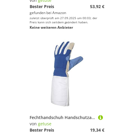
von
getuse
Bester Preis
53,92 €
gefunden bei
Amazon
zuletzt überprüft am 27.09.2025 um 00:03; der
Preis kann sich seitdem geändert haben.
Keine weiteren Anbieter
Fechthandschuh Handschutzausrüstung aus Gummi mit klebrigem Design für Fechttraining und Wettkampf in verschiedenen Größen- L Links
von
getuse
Bester Preis
19,34 €