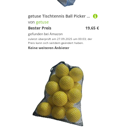
Skateboarding
Ski
getuse Tischtennis Ball Picker mit Aufbewahrungstasche, Einstellbarer Kommissioniernetz 21-61inch, Trainingstool Practice Tool Zubehör- Kohlefaser A.
Snooker
von
getuse
Bester Preis
19,65 €
Snowboard
gefunden bei
Amazon
Sportausrüstung
zuletzt überprüft am 27.09.2025 um 00:03; der
Preis kann sich seitdem geändert haben.
Sportausstattung
Keine weiteren Anbieter
Sportbekleidung
Sportschuhe
Squash
Stand-Up Paddling
Surfen
Tauchen & Schnorcheln
Tennis
Tischtennis
Turnen & Gymnastik
Volleyball