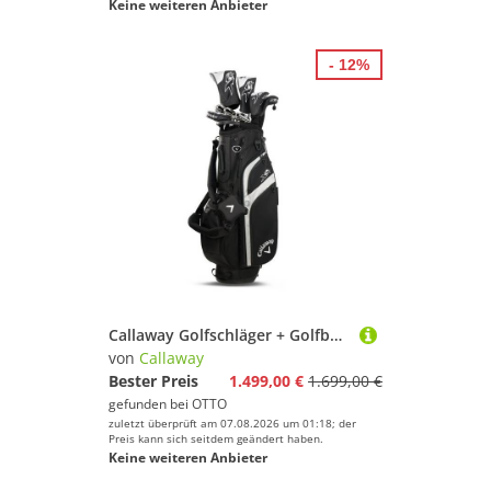
Keine weiteren Anbieter
- 12%
Callaway Golfschläger + Golfbag Callaway XR Golf Komplettset Herren (13-teilig) Graphite Regular, Driver, Holz 3, Hybrid 4 & 5, Eisen 6-9, PW, AW, SW, Odyssey Putter, Fehlerverzeihung & maximale Distanz
von
Callaway
Bester Preis
1.499,00 €
1.699,00 €
gefunden bei
OTTO
zuletzt überprüft am 07.08.2026 um 01:18; der
Preis kann sich seitdem geändert haben.
Keine weiteren Anbieter