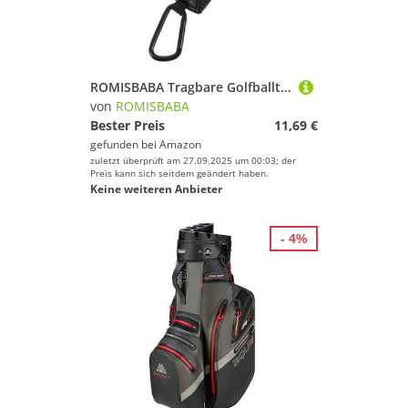
ROMISBABA Tragbare Golfballtasche aus Hochwertigem Elastisch und Langlebig mit Praktischem Gürtelclip zum Aufhängen Golftasche für Golfzubehör und Tees Kompakte Schwarze Umhängetasche
von
ROMISBABA
Bester Preis
11,69 €
gefunden bei
Amazon
zuletzt überprüft am 27.09.2025 um 00:03; der
Preis kann sich seitdem geändert haben.
Keine weiteren Anbieter
- 4%