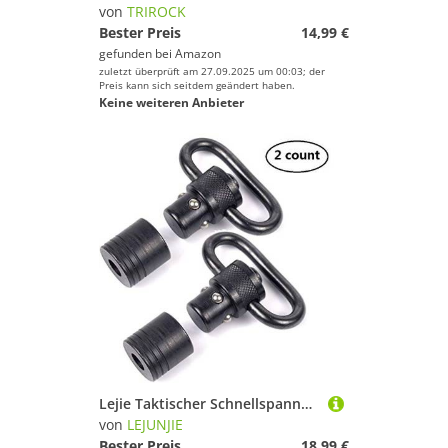
von
TRIROCK
Marke
Bester Preis
14,99 €
gefunden bei
Amazon
Geschlecht
zuletzt überprüft am 27.09.2025 um 00:03; der
Preis kann sich seitdem geändert haben.
Keine weiteren Anbieter
Preis
% Sale
Farbe
Lejie Taktischer Schnellspanner Heavy Duty Push Button QD Sling Swivel, 1.25' Loop (2er-Pack)
von
LEJUNJIE
Bester Preis
18,99 €