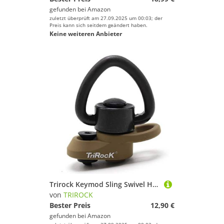
gefunden bei
Amazon
zuletzt überprüft am 27.09.2025 um 00:03; der
Preis kann sich seitdem geändert haben.
Keine weiteren Anbieter
Trirock Keymod Sling Swivel Heart-Shape Loop with Push Button TAN/FDE QD Base & Sling Mount with a Hole for Snap Clip Hook Spring
von
TRIROCK
Bester Preis
12,90 €
gefunden bei
Amazon