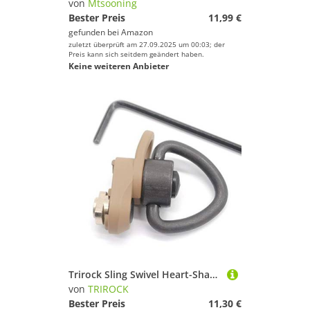
von
Mtsooning
Bester Preis
11,99 €
gefunden bei
Amazon
zuletzt überprüft am 27.09.2025 um 00:03; der
Preis kann sich seitdem geändert haben.
Keine weiteren Anbieter
Trirock Sling Swivel Heart-Shape Loop with FDE Color Push Button QD Base & Sling Mount with a Hole for Snap Clip Hook Spring
von
TRIROCK
Bester Preis
11,30 €