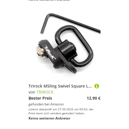
Trirock MSling Swivel Square Loop with Push Button QD Base & Sling Mount with a Hole for Snap Clip Hook Spring
von
TRIROCK
Bester Preis
12,90 €
gefunden bei
Amazon
zuletzt überprüft am 27.09.2025 um 00:03; der
Preis kann sich seitdem geändert haben.
Keine weiteren Anbieter