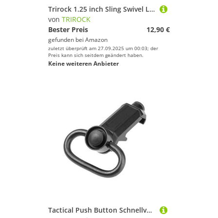
Trirock 1.25 inch Sling Swivel Loop with Push Button QD Base & Sling Mount with a Hole Allows attaching The Snap Clip Hook Spring
von
TRIROCK
Bester Preis
12,90 €
gefunden bei
Amazon
zuletzt überprüft am 27.09.2025 um 00:03; der
Preis kann sich seitdem geändert haben.
Keine weiteren Anbieter
Tactical Push Button Schnellverschluss Detach QD Swivel Loop mit Rail Sling Attachment Mount für 20mm Picatinny Rails