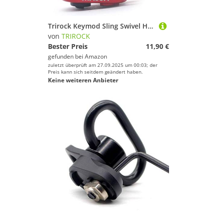
Trirock Keymod Sling Swivel Heart-Shape Loop with Push Button Red QD Base & Sling Mount with a Hole for Snap Clip Hook Spring
von
TRIROCK
Bester Preis
11,90 €
gefunden bei
Amazon
zuletzt überprüft am 27.09.2025 um 00:03; der
Preis kann sich seitdem geändert haben.
Keine weiteren Anbieter