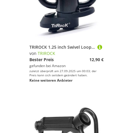
TRIROCK 1.25 inch Swivel Loop Push Button QD Combo Black Sling Mount Base fits Keymod Rail with clever Hole for Snap Clip Hook Spring
von
TRIROCK
Bester Preis
12,90 €
gefunden bei
Amazon
zuletzt überprüft am 27.09.2025 um 00:03; der
Preis kann sich seitdem geändert haben.
Keine weiteren Anbieter