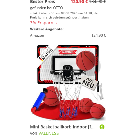
Bester Preis
120,90 €
184,90 €
gefunden bei
OTTO
zuletzt überprüft am 07.08.2026 um 01:18; der
Preis kann sich seitdem geändert haben.
3% Ersparnis
Weitere Angebote:
Amazon
124,90 €
Mini Basketballkorb Indoor [für Tür & Wandmontage] - Kleiner Basketball Korb mit Dunk-Funktion, 4 Bällen, Pumpe & Befestigungszubehör - für Kinder & Erwachsene (Mit Counter)
von
VALENESS