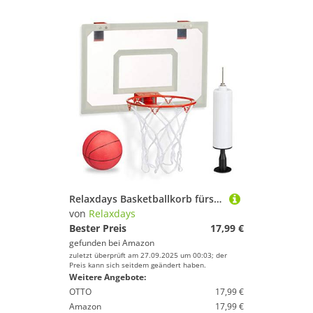
Relaxdays Basketballkorb fürs Zimmer, im Set mit Ball und Luftpumpe, Backboard zum an die Tür hängen, ohne Bohren, mehrfarbig
von
Relaxdays
Bester Preis
17,99 €
gefunden bei
Amazon
zuletzt überprüft am 27.09.2025 um 00:03; der
Preis kann sich seitdem geändert haben.
Weitere Angebote:
OTTO
17,99 €
Amazon
17,99 €