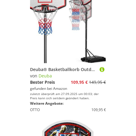
Deuba® Basketballkorb Outdoor Indoor mit Ständer höhenverstellbar 205- max. 305cm rollbar 70kg Standfuß Kinder Erwachsene Basketball Hoop Stand
von
Deuba
Bester Preis
109,95 €
149,95 €
gefunden bei
Amazon
zuletzt überprüft am 27.09.2025 um 00:03; der
Preis kann sich seitdem geändert haben.
Weitere Angebote:
OTTO
109,95 €