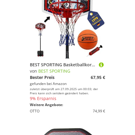
BEST SPORTING Basketballkorb Outdoor 165–205 cm – Verstellbar & mobil – Transportable Korbanlage mit stabilem Standfuß – Optional mit Basketball & Pumpe – Für Kinder & Einsteiger (Set)
von
BEST SPORTING
Bester Preis
67,95 €
gefunden bei
Amazon
zuletzt überprüft am 27.09.2025 um 00:03; der
Preis kann sich seitdem geändert haben.
9% Ersparnis
Weitere Angebote:
OTTO
74,99 €