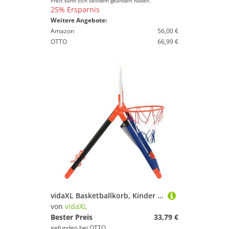
Preis kann sich seitdem geändert haben.
25% Ersparnis
Weitere Angebote:
Amazon
56,00 €
OTTO
66,99 €
vidaXL Basketballkorb, Kinder Basketball-Set Multifunktional für Boden und Wand
von
vidaXL
Bester Preis
33,79 €
gefunden bei
OTTO