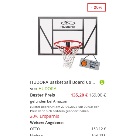
- 20%
HUDORA Basketball Board Competition Pro - Basketballkorb mit federndem Dunkring zur Wandmontage für Kinder & Erwachsene - Outdoor Basketball Board mit transparenter Rückwand für den Garten
von
HUDORA
Bester Preis
135,20 €
169,00 €
gefunden bei
Amazon
zuletzt überprüft am 27.09.2025 um 00:03; der
Preis kann sich seitdem geändert haben.
20% Ersparnis
Weitere Angebote:
OTTO
153,12 €
Hudora
169,00 €