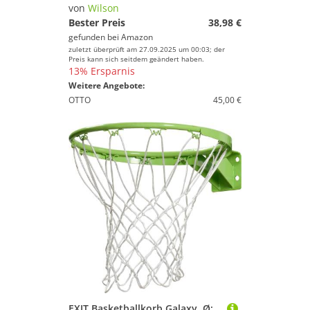
Preis
von
Wilson
Bester Preis
38,98 €
% Sale
gefunden bei
Amazon
zuletzt überprüft am 27.09.2025 um 00:03; der
Farbe
Preis kann sich seitdem geändert haben.
13% Ersparnis
Weitere Angebote:
OTTO
45,00 €
EXIT Basketballkorb Galaxy, Ø: 45 cm, Ring mit Netz