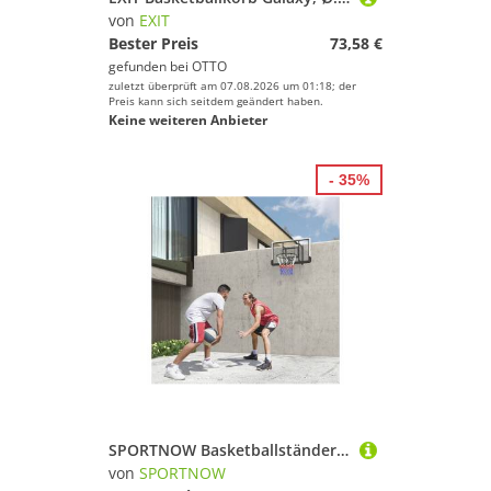
von
EXIT
Bester Preis
73,58 €
gefunden bei
OTTO
zuletzt überprüft am 07.08.2026 um 01:18; der
Preis kann sich seitdem geändert haben.
Keine weiteren Anbieter
- 35%
SPORTNOW Basketballständer mit Rückwand, mit Ø45 cm Stahlkorb und Netz, Wandmontage (Basketballkorb, 1-St., Basketball Board), für Erwachsene, für Outdoor & Indoor, Schwarz
von
SPORTNOW