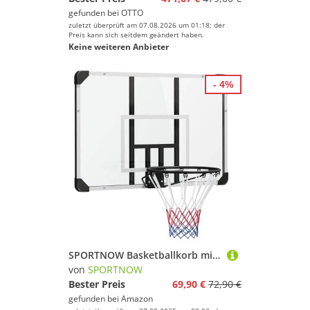
gefunden bei
OTTO
zuletzt überprüft am 07.08.2026 um 01:18; der
Preis kann sich seitdem geändert haben.
Keine weiteren Anbieter
- 4%
SPORTNOW Basketballkorb mit Rückwand, Outdoor Basketballbrett mit Ø45 cm Stahlkorb und Netz, Wandmontage, Basketball Board für Kinder Jugendliche Erwachsene, Weiß
von
SPORTNOW
Bester Preis
69,90 €
72,90 €
gefunden bei
Amazon