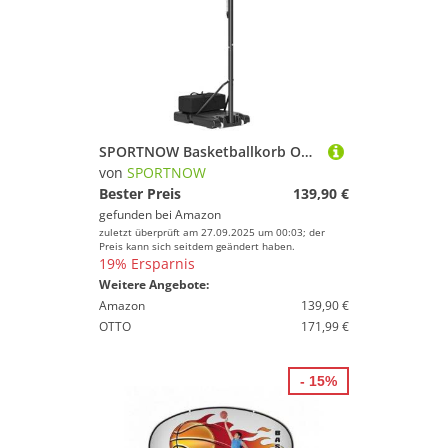
SPORTNOW Basketballkorb Outdoor, Verstellbare Korbhöhe 230-305 cm, Basketballständer mit 110 x 75 cm bruchsichere Rückwand mit Rädern, gefederter Korb, Gewicht für Erwachsene
von
SPORTNOW
Bester Preis
139,90 €
gefunden bei
Amazon
zuletzt überprüft am 27.09.2025 um 00:03; der
Preis kann sich seitdem geändert haben.
19% Ersparnis
Weitere Angebote:
Amazon
139,90 €
OTTO
171,99 €
- 15%