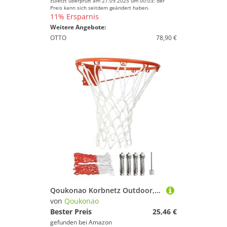
zuletzt überprüft am 27.09.2025 um 00:03; der
Preis kann sich seitdem geändert haben.
11% Ersparnis
Weitere Angebote:
OTTO
78,90 €
Qoukonao Korbnetz Outdoor,Wetterfeste Basketballkorb Netzersatz - Trainingszubehör Für Fitnessstudio Garage Schule Camp
von
Qoukonao
Bester Preis
25,46 €
gefunden bei
Amazon