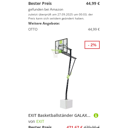
Bester Preis
44,99 €
gefunden bei
Amazon
zuletzt überprüft am 27.09.2025 um 00:03; der
Preis kann sich seitdem geändert haben.
Weitere Angebote:
OTTO
44,99 €
- 2%
EXIT Basketballständer GALAXY Inground Dunk, in 5 Höhen einstellbar
von
EXIT
Bester Preis
471,67 €
479,00 €