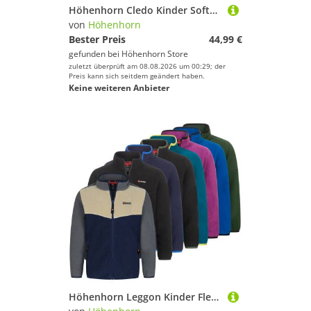
Höhenhorn Cledo Kinder Softshelljacke Kids Jacke Übergangsjacke Outdoor 176 Blau/TÃ¼rkis
von
Höhenhorn
Bester Preis
44,99 €
gefunden bei
Höhenhorn Store
zuletzt überprüft am 08.08.2026 um 00:29; der
Preis kann sich seitdem geändert haben.
Keine weiteren Anbieter
Höhenhorn Leggon Kinder Fleece Jacke Jungen Mädchen Full Zip Outdoor Freizeit 140 Beige/Grau/Blau