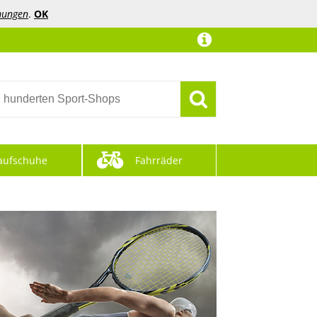
mungen
.
OK
aufschuhe
Fahrräder