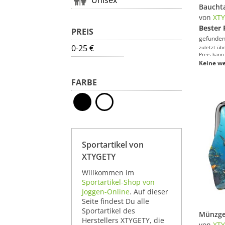
Unisex
von
XT
Bester 
PREIS
gefunden
0-25 €
zuletzt üb
Preis kann
Keine we
FARBE
Sportartikel von
XTYGETY
Willkommen im
Sportartikel-Shop von
Joggen-Online
. Auf dieser
Seite findest Du alle
Sportartikel des
Herstellers XTYGETY, die
von
XT