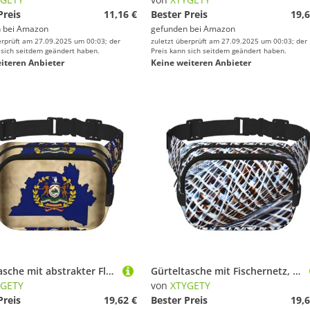
Preis
11,16 €
Bester Preis
19,6
 bei
Amazon
gefunden bei
Amazon
erprüft am 27.09.2025 um 00:03; der
zuletzt überprüft am 27.09.2025 um 00:03; der
 sich seitdem geändert haben.
Preis kann sich seitdem geändert haben.
iteren Anbieter
Keine weiteren Anbieter
Bauchtasche mit abstrakter Flagge von Kentucky, Map02, für Damen und Herren, mit verstellbarem Gurt, für Reisen, Wandern, Radfahren
Gürteltasche mit Fischernetz, Muscheldruck, für Damen und Herren, Hüfttasche mit verstellbarem Riemen für Reisen, Wandern, Radfahren
YGETY
von
XTYGETY
Preis
19,62 €
Bester Preis
19,6