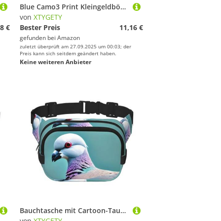
Blue Camo3 Print Kleingeldbörse für Damen, Münzgeldbörse, kleine Beutel mit Kussschloss, für Münzen, Karten, kleine Gegenstände
von
XTYGETY
8 €
Bester Preis
11,16 €
gefunden bei
Amazon
zuletzt überprüft am 27.09.2025 um 00:03; der
Preis kann sich seitdem geändert haben.
Keine weiteren Anbieter
Bauchtasche mit Cartoon-Taubenmotiv, für Damen und Herren, mit verstellbarem Gurt, für Reisen, Wandern, Radfahren
von
XTYGETY