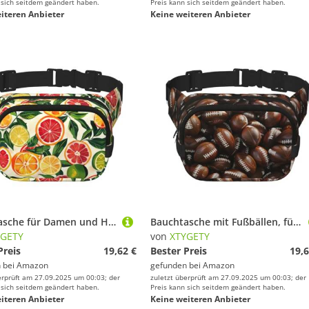
 sich seitdem geändert haben.
Preis kann sich seitdem geändert haben.
iteren Anbieter
Keine weiteren Anbieter
Bauchtasche für Damen und Herren, mit verstellbarem Gurt, für Reisen, Wandern, Radfahren
Bauchtasche mit Fußbällen, für Damen und Herren, mit verstellbarem Gurt, für Reisen, Wandern, Radfahren
YGETY
von
XTYGETY
Preis
19,62 €
Bester Preis
19,6
 bei
Amazon
gefunden bei
Amazon
erprüft am 27.09.2025 um 00:03; der
zuletzt überprüft am 27.09.2025 um 00:03; der
 sich seitdem geändert haben.
Preis kann sich seitdem geändert haben.
iteren Anbieter
Keine weiteren Anbieter