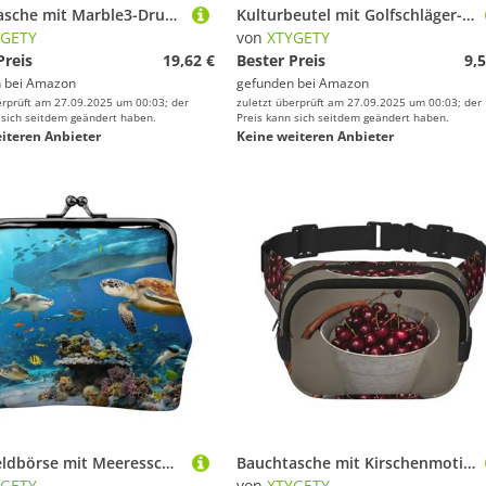
Bauchtasche mit Marble3-Druck, für Damen und Herren, mit verstellbarem Gurt, für Reisen, Wandern, Radfahren, Schwarz
Kulturbeutel mit Golfschläger-Aufdruck, Kosmetiktasche, Kulturbeutel für Männer und Frauen, für Reisen, Fitnessstudio, Alltag
YGETY
von
XTYGETY
Preis
19,62 €
Bester Preis
9,5
 bei
Amazon
gefunden bei
Amazon
erprüft am 27.09.2025 um 00:03; der
zuletzt überprüft am 27.09.2025 um 00:03; der
 sich seitdem geändert haben.
Preis kann sich seitdem geändert haben.
iteren Anbieter
Keine weiteren Anbieter
Münzgeldbörse mit Meeresschildkröten-Druck, für Damen, kleine Beutel mit Kussschloss, für Münzen, Karten, kleine Gegenstände
Bauchtasche mit Kirschenmotiv, für Damen und Herren, mit verstellbarem Gurt, für Reisen, Wandern, Radfahren
YGETY
von
XTYGETY