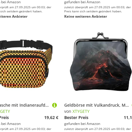
 bei
Amazon
gefunden bei
Amazon
erprüft am 27.09.2025 um 00:03; der
zuletzt überprüft am 27.09.2025 um 00:03; der
 sich seitdem geändert haben.
Preis kann sich seitdem geändert haben.
iteren Anbieter
Keine weiteren Anbieter
Bauchtasche mit Indianeraufdruck, für Damen und Herren, mit verstellbarem Gurt, für Reisen, Wandern, Radfahren
Geldbörse mit Vulkandruck, Münzgeldbörse, kleine Taschen mit Kussschloss, für Münzen, Karten, kleine Gegenstände
YGETY
von
XTYGETY
Preis
19,62 €
Bester Preis
11,1
 bei
Amazon
gefunden bei
Amazon
erprüft am 27.09.2025 um 00:03; der
zuletzt überprüft am 27.09.2025 um 00:03; der