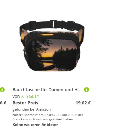
Bauchtasche für Damen und Herren, Motiv: Kanu, Allagash River Print, Gürteltasche mit verstellbarem Gurt, für Reisen, Wandern, Radfahren
von
XTYGETY
6 €
Bester Preis
19,62 €
gefunden bei
Amazon
zuletzt überprüft am 27.09.2025 um 00:03; der
Preis kann sich seitdem geändert haben.
Keine weiteren Anbieter