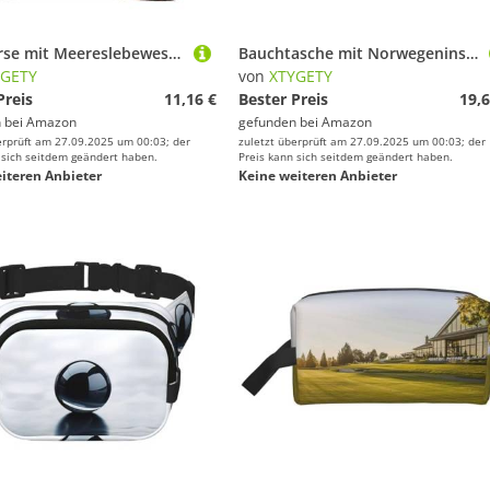
Geldbörse mit Meereslebewesen-Druck, für Damen, Münzgeldbörse, kleine Beutel mit Kussschloss, für Münzen, Karten, kleine Gegenstände
Bauchtasche mit Norwegeninsel-Druck, für Damen und Herren, mit verstellbarem Gurt, für Reisen, Wandern, Radfahren
YGETY
von
XTYGETY
Preis
11,16 €
Bester Preis
19,6
 bei
Amazon
gefunden bei
Amazon
erprüft am 27.09.2025 um 00:03; der
zuletzt überprüft am 27.09.2025 um 00:03; der
 sich seitdem geändert haben.
Preis kann sich seitdem geändert haben.
iteren Anbieter
Keine weiteren Anbieter