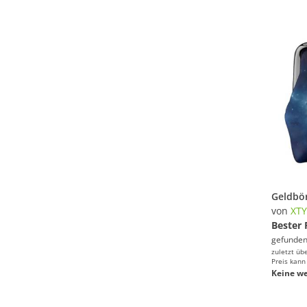
von
XT
Bester 
gefunden
zuletzt üb
Preis kann
Keine we