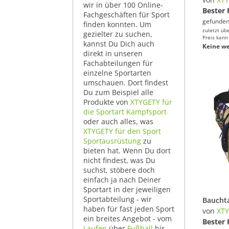
wir in über 100 Online-
Bester 
Fachgeschäften für Sport
gefunden
finden konnten. Um
zuletzt üb
gezielter zu suchen,
Preis kann
kannst Du Dich auch
Keine we
direkt in unseren
Fachabteilungen für
einzelne Sportarten
umschauen. Dort findest
Du zum Beispiel alle
Produkte von
XTYGETY für
die Sportart Kampfsport
oder auch alles, was
XTYGETY für den Sport
Sportausrüstung
zu
bieten hat. Wenn Du dort
nicht findest, was Du
suchst, stöbere doch
einfach ja nach Deiner
Sportart in der jeweiligen
Sportabteilung - wir
haben für fast jeden Sport
von
XT
ein breites Angebot - vom
Bester 
Laufen
über
Fußball
bis