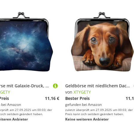
Geldbörse mit Galaxie-Druck, Münzgeldbörse, kleine Taschen mit Kussschloss, für Münzen, Karten, kleine Gegenstände
Geldbörse mit niedlichem Dackel-Motiv, Münzgeldbörse, kleine Taschen mit Kussschloss, für Münzen, Karten, kleine Gegenstände
YGETY
von
XTYGETY
Preis
11,16 €
Bester Preis
11,1
 bei
Amazon
gefunden bei
Amazon
erprüft am 27.09.2025 um 00:03; der
zuletzt überprüft am 27.09.2025 um 00:03; der
 sich seitdem geändert haben.
Preis kann sich seitdem geändert haben.
iteren Anbieter
Keine weiteren Anbieter