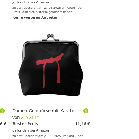
gefunden bei
Amazon
zuletzt überprüft am 27.09.2025 um 00:03; der
Preis kann sich seitdem geändert haben.
Keine weiteren Anbieter
Damen-Geldbörse mit Karate-Motiv, kleine Taschen mit Kussschloss, für Münzen, Karten, kleine Gegenstände
von
XTYGETY
6 €
Bester Preis
11,16 €
gefunden bei
Amazon
zuletzt überprüft am 27.09.2025 um 00:03; der