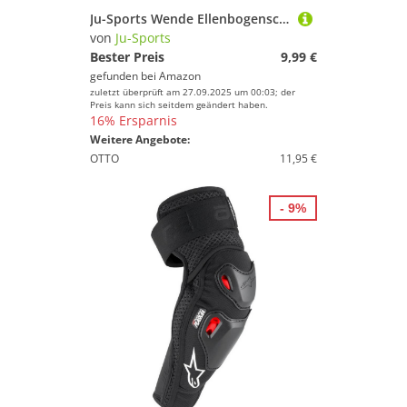
Ju-Sports Wende Ellenbogenschoner - Baumwolle, 1 Paar I Bandageartige Ellenbogenschützer für Kampfsport, Thaiboxen, Taekwondo, Judo, MMA I Größe S
von
Ju-Sports
Bester Preis
9,99 €
gefunden bei
Amazon
zuletzt überprüft am 27.09.2025 um 00:03; der
Preis kann sich seitdem geändert haben.
16% Ersparnis
Weitere Angebote:
OTTO
11,95 €
- 9%