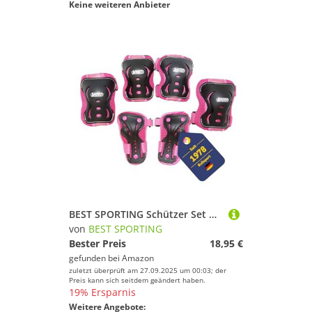
Keine weiteren Anbieter
BEST SPORTING Schützer Set HQ für Kinder I Ellenbogenschoner/Handrückenschoner/Knieschoner in Größe M I hochwertiges Skater Schützer Set in Pink/Schwarz I Robustes Schonerset
von
BEST SPORTING
Bester Preis
18,95 €
gefunden bei
Amazon
zuletzt überprüft am 27.09.2025 um 00:03; der
Preis kann sich seitdem geändert haben.
19% Ersparnis
Weitere Angebote: