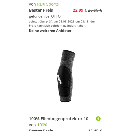
von
RDX Sports
Bester Preis
22,99 €
25,99 €
gefunden bei
OTTO
zuletzt überprüft am 09.08.2026 um 01:18; der
Preis kann sich seitdem geändert haben.
Keine weiteren Anbieter
100% Ellenbogenprotektor 100% Ridecamp elbow pads L Grey Heather / Black - leichter MTB-Ellboge
von
100%
Bester Preis
45,45 €