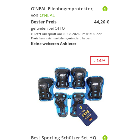
O’NEAL Ellenbogenprotektor, Kinder
von
O’NEAL
Bester Preis
44,26 €
gefunden bei
OTTO
zuletzt überprüft am 09.08.2026 um 01:18; der
Preis kann sich seitdem geändert haben.
Keine weiteren Anbieter
- 14%
Best Sporting Schützer Set HQ für Kinder I Ellenbogenschoner / Handrückenschoner / Knieschoner in Größe M I hochwertiges Skater Schützer Set in Blau/Schwarz I Robustes Schonerset