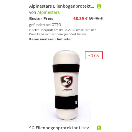
Alpinestars Ellenbogenprotektor Bionic Flex Ellbogenprotektoren, Atmungsaktiv protektoren
von
Alpinestars
Bester Preis
68,39 €
69,95 €
gefunden bei
OTTO
zuletzt überprüft am 09.08.2026 um 01:18; der
Preis kann sich seitdem geändert haben.
Keine weiteren Anbieter
- 37%
SG Ellenbogenprotektor Litevate cricket Ellbogenschützer (Inhalt des Kartons: 1 x Ellbogenschutz, hervorragender Schutz und Komfort für die Ellenbogen), bietet Kricketspielern lang anhaltende Zuverlässigkeit und Schutz