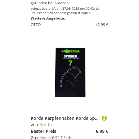
gefunden bei
Amazon
zuletzt überprüft am 27.09.2025 um 00:03; der
Preis kann sich seitdem geändert haben.
Weitere Angebote:
OTTO
42,99 €
Korda Karpfenhaken Korda Spinner - 10 Karpfenhaken
von
Korda
Bester Preis
6,99 €
Grundpreis: 6,99 € / stk