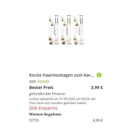
Korda Haarmontagen zum Karpfenfischen Basix Hair Rigs Wide Gape Barbless, Größe/Tragkraft:Gr. 6 / 18lbs / 8.2kg
von
Korda
Bester Preis
3,99 €
gefunden bei
Amazon
zuletzt überprüft am 27.09.2025 um 00:03; der
Preis kann sich seitdem geändert haben.
20% Ersparnis
Weitere Angebote:
OTTO
4,99 €